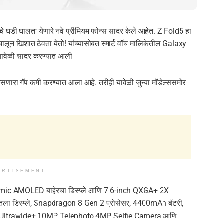
े घडी घालता येणारे नवे प्रीमियम फोन्स सादर केले आहेत. Z Fold5 हा
घालून खिशात ठेवता येतो! यांच्यासोबत स्मार्ट वॉच मालिकेतील Galaxy
ा यावेळी सादर करण्यात आली.
असणारा गॅप कमी करण्यात आला आहे. तरीही यावेळी जुन्या मॉडेल्ससमोर
ERTISEMENT
amic AMOLED बाहेरचा डिस्प्ले आणि 7.6-inch QXGA+ 2X
ा डिस्प्ले, Snapdragon 8 Gen 2 प्रोसेसर, 4400mAh बॅटरी,
 Ultrawide+ 10MP Telephoto,4MP Selfie Camera आणि