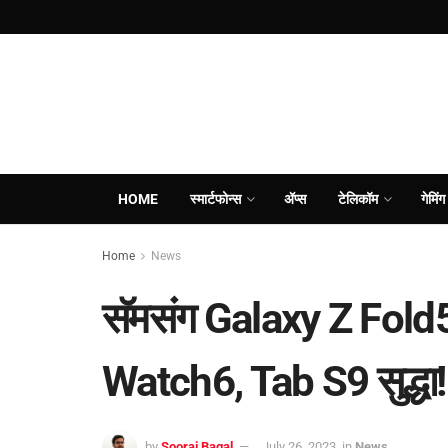
HOME
स्मार्टफोन्स
ॲप्स
टेलिकॉम
गेमिंग
Home
News
सॅमसंग Galaxy Z Fold5
Watch6, Tab S9 सुद्धा!
by
Sooraj Bagal
July 26, 2023
in
News