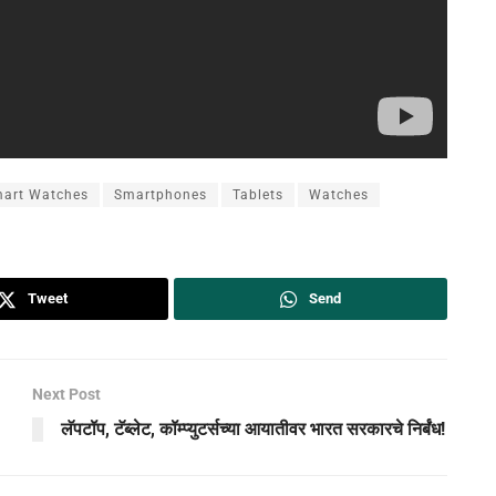
art Watches
Smartphones
Tablets
Watches
Tweet
Send
Next Post
लॅपटॉप, टॅब्लेट, कॉम्प्युटर्सच्या आयातीवर भारत सरकारचे निर्बंध!