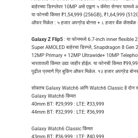
बाहेरच्या डिस्प्लेवर 10MP असे एकूण ५ कॅमेरा सेन्सर यामध्ये 
या फोनची किंमत ₹1,54,999 (256GB), ₹1,64,999 (512GB),
ऑफर मिळेल : ५ हजार अपग्रेड बोनस + ८ हजार बँक कॅशबॅक
Galaxy Z Flip5
: या फोनमध्ये 6.7-inch inner flexibl
Super AMOLED बाहेरचा डिस्प्ले, Snapdragon 8 Gen 2 
12MP Primary + 12MP Ultrawide+ 10MP Telephoto, 10
भारतातली किंमत उद्या जाहीर होईल. या फोनची किंमत ₹9
पुढील प्रमाणे प्रि बुकिंग ऑफर मिळेल. १२ हजार अपग्रेड बो
सोबतच Galaxy Watch6 आणि Watch6 Classic हे दोन स्मा
Galaxy Watch6 किंमत
40mm BT: ₹29,999 : LTE: ₹33,999
44mm BT: ₹32,999 : LTE: ₹36,999
Galaxy Watch6 Classic किंमत
43mm BT: ₹36,999 : LTE: ₹40,999