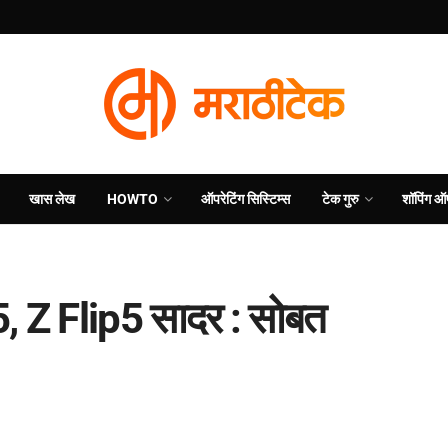
खास लेख
HOWTO
ऑपरेटिंग सिस्टिम्स
टेक गुरु
शॉपिंग ऑ
, Z Flip5 सादर : सोबत