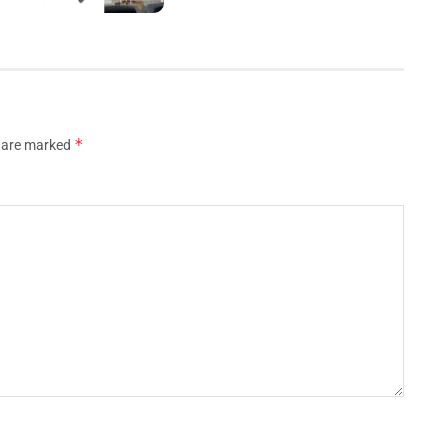
*
s are marked