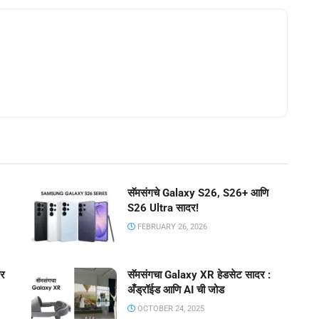
सॅमसंगचे Galaxy S26, S26+ आणि
S26 Ultra सादर!
FEBRUARY 26, 2026
दर
सॅमसंगचा Galaxy XR हेडसेट सादर :
अँड्रॉईड आणि AI ची जोड
OCTOBER 24, 2025