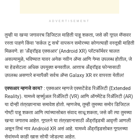
ADVERTISEMENT
तुम्ही या खऱ्या जगावरच डिजिटल माहिती पाहू शकता, जसे की गूगल मॅप्सवर
रस्ता पाहणे किंवा ‘सर्कल टू सर्च’ वापरून समोरच्या कोणत्याही वस्तूची माहिती
मिळवणे. हा ‘अँड्रॉइड एक्सआर’ (Android XR) प्लॅटफॉर्मवर चालत
असल्यामुळे, भविष्यात यावर अनेक नवीन ॲप्स आणि गेम्स उपलब्ध होतील, जे
या हेडसेटला अधिक उपयुक्त बनवतील. आत्ताच अँड्रॉइड फोन्ससाठी
उपलब्ध असणारे बऱ्यापैकी सर्वच ॲप्स Galaxy XR वर वापरता येतील!
एक्सआर म्हणजे काय?
: एक्सआर म्हणजे एक्सटेंडेड रिॲलिटी (Extended
Reality). यामध्ये व्हर्च्युअल रिॲलिटी (VR) आणि ऑगमेंटेड रिॲलिटी (AR)
या दोन्ही तंत्रज्ञानाचा समावेश होतो. म्हणजेच, तुम्ही तुमच्या समोर डिजिटल
गोष्टी पाहू शकता आणि त्यांच्यासोबत संवाद साधू शकता, जसे की त्या तुमच्या
खऱ्या जगातच आहेत. गूगलने या तंत्रज्ञानासाठी अँड्रॉइडची आवृत्ती आणली
असून तिचं नाव Android XR असं आहे. यामध्ये अँड्रॉइडसोबत गूगलच्या
सेवांमध्ये काही खास सोयी जोडल्या आहेत.