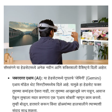
सॅमसंगने या हेडसेटमध्ये अनेक नवीन आणि शक्तिशाली वैशिष्ट्ये दिली आहेत:
जबरदस्त एआय (AI):
या हेडसेटमध्ये गूगलचे ‘जेमिनी’ (Gemini)
एआय मॉडेल थेट सिस्टीममध्येच दिले आहे. यामुळे हा हेडसेट फक्त
तुमच्या कमांड्स ऐकत नाही, तर तुमच्या आजूबाजूचे जग पाहून, आवाज
ऐकून तुम्हाला मदत करणारा एक ‘एआय सोबती’ म्हणून काम करतो.
तुम्ही बोलून, हातवारे करून किंवा डोळ्यांच्या हालचालीने त्याच्याशी
संवाद साधू शकता.