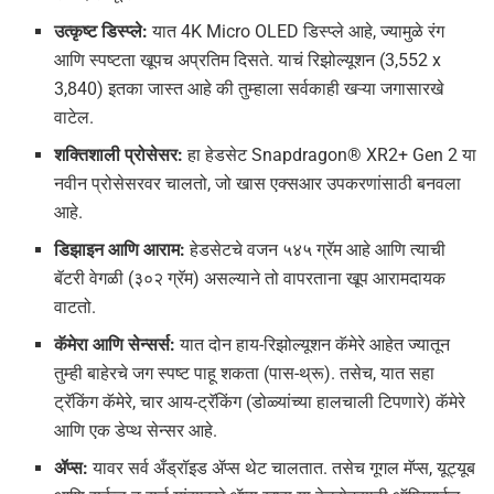
उत्कृष्ट डिस्प्ले:
यात 4K Micro OLED डिस्प्ले आहे, ज्यामुळे रंग
आणि स्पष्टता खूपच अप्रतिम दिसते. याचं रिझोल्यूशन (3,552 x
3,840) इतका जास्त आहे की तुम्हाला सर्वकाही खऱ्या जगासारखे
वाटेल.
शक्तिशाली प्रोसेसर:
हा हेडसेट Snapdragon® XR2+ Gen 2 या
नवीन प्रोसेसरवर चालतो, जो खास एक्सआर उपकरणांसाठी बनवला
आहे.
डिझाइन आणि आराम:
हेडसेटचे वजन ५४५ ग्रॅम आहे आणि त्याची
बॅटरी वेगळी (३०२ ग्रॅम) असल्याने तो वापरताना खूप आरामदायक
वाटतो.
कॅमेरा आणि सेन्सर्स:
यात दोन हाय-रिझोल्यूशन कॅमेरे आहेत ज्यातून
तुम्ही बाहेरचे जग स्पष्ट पाहू शकता (पास-थ्रू). तसेच, यात सहा
ट्रॅकिंग कॅमेरे, चार आय-ट्रॅकिंग (डोळ्यांच्या हालचाली टिपणारे) कॅमेरे
आणि एक डेप्थ सेन्सर आहे.
ॲप्स:
यावर सर्व अँड्रॉइड ॲप्स थेट चालतात. तसेच गूगल मॅप्स, यूट्यूब