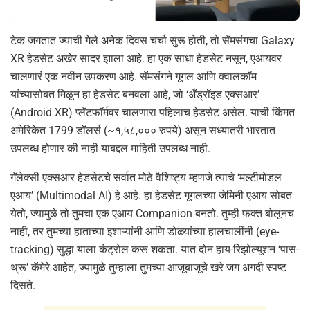
टेक जगतात ज्याची गेले अनेक दिवस चर्चा सुरू होती, तो सॅमसंगचा Galaxy
XR हेडसेट अखेर सादर झाला आहे. हा एक साधा हेडसेट नसून, एआयवर
चालणारं एक नवीन उपकरण आहे. सॅमसंगने गूगल आणि क्वालकॉम
यांच्यासोबत मिळून हा हेडसेट बनवला आहे, जो ‘अँड्रॉइड एक्सआर’
(Android XR) प्लॅटफॉर्मवर चालणारा पहिलाच हेडसेट असेल. याची किंमत
अमेरिकेत 1799 डॉलर्स (~१,५८,००० रुपये) असून सध्यातरी भारतात
उपलब्ध होणार की नाही याबद्दल माहिती उपलब्ध नाही.
गॅलेक्सी एक्सआर हेडसेटचे सर्वात मोठे वैशिष्ट्य म्हणजे त्याचे ‘मल्टीमोडल
एआय’ (Multimodal AI) हे आहे. हा हेडसेट गूगलच्या जेमिनी एआय सोबत
येतो, ज्यामुळे तो तुमचा एक एआय Companion बनतो. तुम्ही फक्त बोलूनच
नाही, तर तुमच्या हाताच्या इशाऱ्यांनी आणि डोळ्यांच्या हालचालींनी (eye-
tracking) सुद्धा याला कंट्रोल करू शकता. यात दोन हाय-रिझोल्यूशन ‘पास-
थ्रू’ कॅमेरे आहेत, ज्यामुळे तुम्हाला तुमच्या आजूबाजूचे खरे जग अगदी स्पष्ट
दिसते.