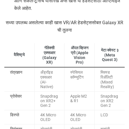
आणि सर्कल-टू-सर्च यांसारखे ॲप्स खास या हेडसेटसाठी ऑप्टिमाईज
केले आहेत.
सध्या उपलब्ध असलेल्या काही खास VR/AR हेडसेट्ससोबत Galaxy XR
ची तुलना
गॅलेक्सी
ॲपल व्हिजन
मेटा क्वेस्ट ३
एक्सआर
प्रो (Apple
वैशिष्ट्ये
(Meta
(Galaxy
Vision
Quest 3)
XR)
Pro)
तंत्रज्ञान
अँड्रॉइड
स्पेसियल
मिक्स्ड
एक्सआर
कॉम्प्युटिंग
रिॲलिटी
(AI-
(Mixed
Native)
Reality)
प्रोसेसर
Snapdrag
Apple M2
Snapdrag
on XR2+
& R1
on XR2
Gen 2
Gen 2
डिस्प्ले
4K Micro
4K Micro
LCD
OLED
OLED
नियंत्रण
डोळ्यांनी,
डोळ्यांनी,
हातांनी,