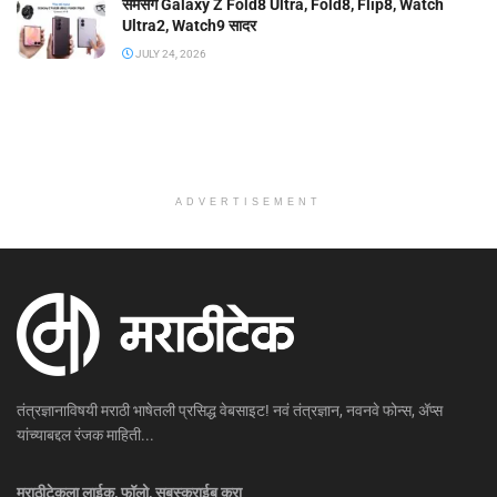
सॅमसंग Galaxy Z Fold8 Ultra, Fold8, Flip8, Watch
Ultra2, Watch9 सादर
JULY 24, 2026
ADVERTISEMENT
तंत्रज्ञानाविषयी मराठी भाषेतली प्रसिद्ध वेबसाइट! नवं तंत्रज्ञान, नवनवे फोन्स, ॲप्स
यांच्याबद्दल रंजक माहिती...
मराठीटेकला लाईक, फॉलो, सबस्क्राईब करा