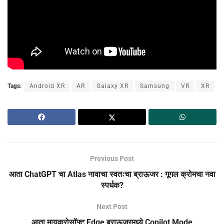
Tags:
Android XR
AR
Galaxy XR
Samsung
VR
XR
Previous Post
आता ChatGPT चा Atlas नावाचा स्वतःचा ब्राऊजर : गूगल क्रोमचा नवा
स्पर्धक?
Next Post
आता मायक्रोसॉफ्ट Edge ब्राऊजरमध्ये Copilot Mode