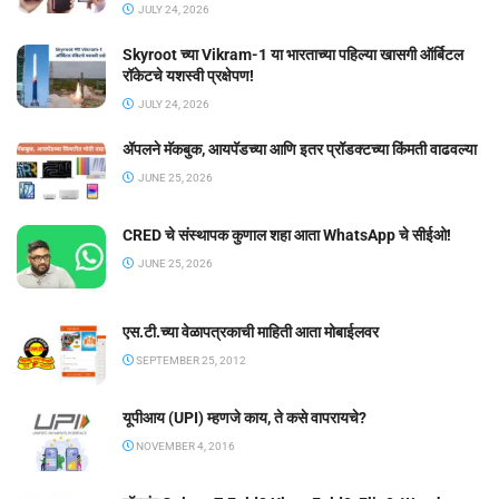
JULY 24, 2026
Skyroot च्या Vikram-1 या भारताच्या पहिल्या खासगी ऑर्बिटल
रॉकेटचे यशस्वी प्रक्षेपण!
JULY 24, 2026
ॲपलने मॅकबुक, आयपॅडच्या आणि इतर प्रॉडक्टच्या किंमती वाढवल्या
JUNE 25, 2026
CRED चे संस्थापक कुणाल शहा आता WhatsApp चे सीईओ!
JUNE 25, 2026
एस.टी.च्या वेळापत्रकाची माहिती आता मोबाईलवर
SEPTEMBER 25, 2012
यूपीआय (UPI) म्हणजे काय, ते कसे वापरायचे?
NOVEMBER 4, 2016