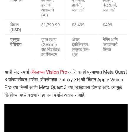
हातांनी,
हातांनी,
कंट्रोलर्स,
आवाजाने
आवाजाने
आवाजाने
(AI)
किंमत
$1,799.99
$3,499
$499
(USD)
प्रमुख
गूगल एआय
ॲपल
गेमिंग आणि
वैशिष्ट्य
(Gemini)
इकोसिस्टम,
परवडणारी
सह अँड्रॉइड
उत्कृष्ट पास-
किंमत
इकोसिस्टम
थ्रू
याची थेट स्पर्धा
ॲपलच्या Vision Pro
आणि काही प्रमाणात Meta Quest
3 यांच्यासोबत असेल. सॅमसंगच्या Galaxy XR ची किंमत Apple Vision
Pro च्या निम्मी आणि Meta Quest 3 च्या जवळपास तिप्पट आहे. त्यामुळे
दोन्हीच्या मध्ये बसणारा हा नवा पर्याय असणार आहे.