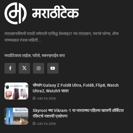
तंत्रज्ञानाविषयी मराठी भाषेतली प्रसिद्ध वेबसाइट! नवं तंत्रज्ञान, नवनवे फोन्स, ॲप्स
यांच्याबद्दल रंजक माहिती...
मराठीटेकला लाईक, फॉलो, सबस्क्राईब करा
सॅमसंग Galaxy Z Fold8 Ultra, Fold8, Flip8, Watch
Ultra2, Watch9 सादर
JULY 24, 2026
Skyroot च्या Vikram-1 या भारताच्या पहिल्या खासगी ऑर्बिटल
रॉकेटचे यशस्वी प्रक्षेपण!
JULY 24, 2026