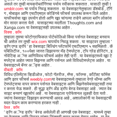
असले तर तुम्ही मायक्रोब्लॉगिंगचा पर्याय स्वीकारू शकतात . यासाठी तुम्ही t
umblr.com
चा पर्याय निवडू शकतात . या वेबसाइटनेतुम्हाला डॅशबोर्ड , टॅगिं
ग , मोबाइल आणि एचटीएमएल कोडिंगचे फीचर्स उपलब्ध करून दिले आहेत .
याफीचर्सचा खूप उपयोग होतो आणि खूप चांगल्या तऱ्हेने आपला ब्लॉग लोकांस
मोर सादर करता येतो . यासाइटच्या मदतीला Thoughts.com and
Xanga.com या वेबसाइट्सही उपलब्ध आहेत .
विक्स .
कॉम
तुम्हाला तुमचा फोटोग्राफिकल पोर्टफोलिओ किंवा पर्सनल वेबसाइट बनवाय
ची असेल तर तुम्ही
wix.com
चापर्याय निवडू शकता . या साइटवर तुम्हाला ‘
ड्रॅग एण्ड ड्रॉप ‘ हा वेबसाइट बिल्डिंग प्लॅटफॉर्म एचटीएमएन ५ सहमिळतो . कॅ
पबिलिटीज , १००पेक्षा जास्त डिझायनर मॅड टेमप्लेट्स , टॉप ग्रेड होस्टिंग , इ
नोवेटिव्ह अॅप्स आणिविवध फीचर्स आहेत तेही फ्री . या वेबसाइटमध्ये खूप टे
मप्लेट्स आहेत ज्यात बिझनस आणि पर्सनल असे विविधटेमप्लेट्स आहेत . या
वेबसाइटध्ये बॅनर अॅड्स आहेत .
वीबली .
कॉम
विविध एलिमेंट्स व्हिडीओज , फोटो गॅलरीज , मॅप्स , फॉरम्स , कॉंटॅक्ट फॉर्मस
आणि इतर फीचर्स
weebly.com
या वेबसाइटमध्ये तुम्हाला वेग्रे थीम्स आणि
टेमप्लेट्सचा वापर करून पर्सनल वेबसाइट्स आणि बिझनेसवेबसाइट्सही तया
र करता येऊ शकते . ही सुद्धा ड्रॅग अँड ड्रॉप बेस्ड वेबसाइट आहे . ज्यात वेब
साइट बनवणं खूपसोपं आहे . या वेबसाइटला प्रोफेशनल लूकही देता यतो .
ज्यांना वेबसाइट डिझाइन करण्याची आवड आहे , अशालोकांनी या वेबसाइटची
मदत घेऊन काम करण्यास हरकत नाही .
वेब्ज .
कॉम
‘ ड्रॅग अॅण्ड ड्रॉप ‘ बेस्ड असेलेली ही आणखी एक वेबसाइट . यामध्ये तुम्हा
ला फेसबुक आणि ट्विटर यांच्या लिंक्सही तयार करता येणार आहेत . या वेब