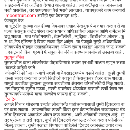
साइटमध्ये बॅनर अॅड्स देण्यात आल्या आहेत . त्या अॅड्स जर आपल्याला
नको असतील , तर आपल्याला पैसे भरावे लागतात . याचप्रकारे काम करणारी
moonfruit.com
अशीही एक वेबसाइट आहे .
फेसबुक पेज
या सुट्टीत तुमच्या आवडीच्या विषयावर एखादं फेसबुक पेज तयार करून ते आ
पल्या फेसबुक कंटेंट शेअर करूनत्यावर अधिकाधिक लाइक्स आणि कमेंटस मि
ळवू शकता . यात फोटोग्राफी , टेक्नॉलॉजी , म्युझिक , व्हिडीओज ,जोक्स , फू
ड अॅण्ड हॉटेल्स हे विषय सध्या हिट आहेत . या पेजमुळे तुम्ही अधिकाधिक
लोकांपर्यंत पोहचून एखाद्याविषयावर अधिक संवाद घडवून आणला जाऊ शकतो
. एकट्याने किंवा ग्रुपने फेसबुक पेज मॅनेज करण्याचापर्यायही उपलब्ध आहे .
युट्यूब चॅनेल
तुमच्यातील कला लोकांपर्यंत पोहचविण्याचे सर्वात प्रभावी माध्यम म्हणून सध्या
याकडे पाहिले जाते .
‘कोलावेरी डी ‘ या गाण्याचे यशही या वेबसाइटमध्येच दडले आहेत . तुम्ही तुमची
कला सादर करताना त्याचे व्हिडीओ बनवून ते फेसबुकवर शेअर करू शकता .
यामुळे कदाचित तुम्हाला तुमच्या आवडीच्या क्षेत्रात चांगलीसंधीही मिळू शकते .
मग मित्रांनो सुटीत मज्जा , मस्ती याबरोबर थोडावेळ यासाठी खर्ची केला तर
तुमच्याकरिअरमध्ये याचा नक्कीच फायदा होऊ शकतो .
टिवटिव
आपले विचार थोडक्या शब्दांत लोकांपर्यंत पाहोचवण्यासाठी तुम्ही ट्विटरचा वा
पर करू शकता . व्यावसायिक व्यक्ती किंवा इतर कंपन्यांमधील उच्चपदस्थ मंड
ळीच ट्विटरचे अकाऊंट ओपन करू शकता , अशी अनेकांची समजूत आहे . मा
त्र प्रत्यक्षात तसे नसून , कुणीही ट्विटरचे अकाऊंट ओपन करून फॉलोअर्स
मिळवू शकता . तुम्ही एखाद्या विषयाला वाहिलेले ट्विटर अकाऊंट तयार करू