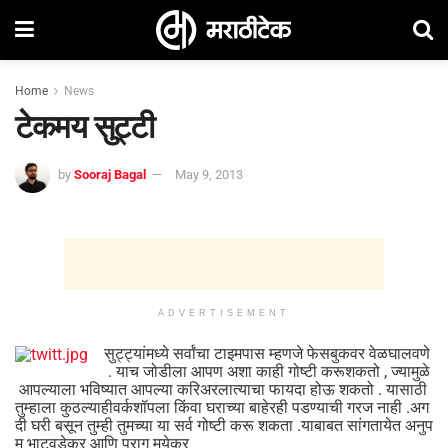
Home
News
टेकमय सुट्टी
by
Sooraj Bagal
May 9, 2013
ADVERTISEMENT
सुट्ट्यांमध्ये सर्वांचा टाइमपास म्हणजे फेसबुकवर वेळघालवणे
. याच जोडीला आपण अशा काही गोष्टी करूशकतो , ज्यामुळे
आपल्याला भविष्यात आपल्या करिअरलात्याचा फायदा होऊ शकतो . यासाठी
तुम्हाला कुठल्याहीवर्कशॉपला किंवा घराच्या बाहेरही पडण्याची गरज नाही .अग
दी घरी बसून तुम्ही तुमच्या या सर्व गोष्टी करू शकता .याबाबत सांगतायेत अनुप
म भाटवडेकर आणि पराग मयेकर