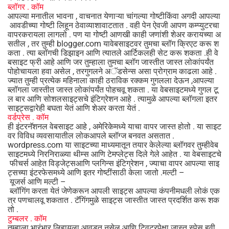
ब्लॉगर . कॉम
आपल्या मनातील भावना , वाचनात येणाऱ्या चांगल्या गोष्टीकिंवा अगदी आपल्या
आवडीच्या गोष्टी लिहून ठेवाव्याशावाटतात . वही पेन ऐवजी आपण कम्प्युटरचा
वापरकरायला लागलो . पण या गोष्टी आणखी काही जणांशी शेअर करायच्या अ
सतील , तर तुम्ही blogger.com यावेबसाइटवर तुमचा ब्लॉग क्रिएट करू श
कता . त्या ब्लॉगची डिझाइन आणि त्यातले आर्टिकलही सेट करू शकता .ही वे
बसाइट फ्री आहे आणि जर तुम्हाला तुमचा ब्लॉग जास्तीत जास्त लोकांपर्यंत
पोहोचायला हवा असेल , तरगुगलने अॅडसेन्स असा प्रोग्राम काढला आहे .
ज्यात तुम्ही प्रत्येक महिनाला काही ठराविक रक्कम गुगलला देऊन ,आपल्या
ब्लॉगला जास्तीत जास्त लोकांपर्यंत पोहचवू शकता . या वेबसाइटमध्ये गुगल टू
ल बार आणि सोशलसाइट्सचे इंटिग्रेशन आहे . त्यामुळे आपल्या ब्लॉगला इतर
साइट्सद्वारेही बघता येतं आणि शेअर करता येतं .
वर्डप्रेस .
कॉम
ही इंटरनॅशनल वेबसाइट आहे , अमेरिकेमध्ये याचा वापर जास्त होतो . या साइट
वर विविध व्यवसायातील लोकआपले ब्लॉग्ज बनवत असतात .
wordpress.com या साइटच्या माध्यमातून तयार केलेल्या ब्लॉगवर तुम्हीवेब
साइटमध्ये निरनिराळ्या थीम्स आणि टेमप्लेट्स दिले गेले आहेत . या वेबसाइटचे
फीचर्स आहेत विड्जेट्सआणि प्लगिन्स इंटिग्रेशन , ज्याचा वापर आपल्या साइ
ट्सच्या इंटरफेसमध्ये आणि इतर गोष्टींसाठी केला जातो .मल्टी –
यूजर्स आणि मल्टी –
ब्लॉगिंग करता येतं जेणेकरून आपली साइट्स आपल्या कंपनीमधली लोकं एक
त्र पणचालवू शकतात . टॅगिंगमुळे साइट्स जास्तीत जास्त प्रदर्शित करू शक
तो .
टुम्बलर . कॉम
तुम्हाला भारंभार लिहायला आवडत नसेल आणि ट्विटरपेक्षा जास्त स्पेस हवी