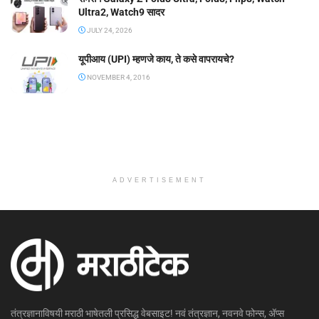
Ultra2, Watch9 सादर
JULY 24, 2026
यूपीआय (UPI) म्हणजे काय, ते कसे वापरायचे?
NOVEMBER 4, 2016
ADVERTISEMENT
तंत्रज्ञानाविषयी मराठी भाषेतली प्रसिद्ध वेबसाइट! नवं तंत्रज्ञान, नवनवे फोन्स, ॲप्स