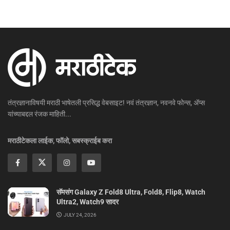
तंत्रज्ञानाविषयी मराठी भाषेतली प्रसिद्ध वेबसाइट! नवं तंत्रज्ञान, नवनवे फोन्स, ॲप्स
यांच्याबद्दल रंजक माहिती...
मराठीटेकला लाईक, फॉलो, सबस्क्राईब करा
सॅमसंग Galaxy Z Fold8 Ultra, Fold8, Flip8, Watch
Ultra2, Watch9 सादर
JULY 24, 2026