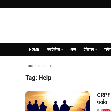
HOME
स्मार्टफोन्स
ॲप्स
टेलिकॉम
गेमिंग
Home
Tag
Help
Tag:
Help
CRPF सै
पर्याय
BY
SOORA