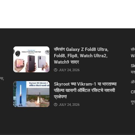
सॅमसंग Galaxy Z Fold8 Ultra,
सॅ
Fold8, Flip8, Watch Ultra2,
Wa
Watch9 सादर
Sk
JULY 24, 2026
यशस
्स,
ॲप
Skyroot च्या Vikram-1 या भारताच्या
पहिल्या खासगी ऑर्बिटल रॉकेटचे यशस्वी
CR
प्रक्षेपण!
गू
JULY 24, 2026