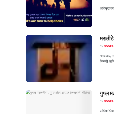
अधिकृत पर्य
मराठीट
BY
SOORA
नमस्कार, मर
मिळावी आणि 
गुगल मद
BY
SOORA
अधिकाधिक य