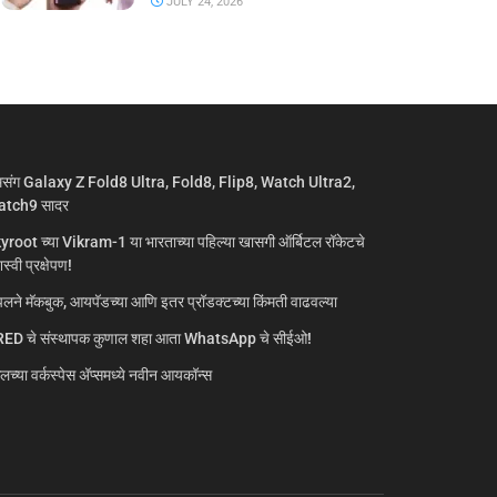
JULY 24, 2026
मसंग Galaxy Z Fold8 Ultra, Fold8, Flip8, Watch Ultra2,
tch9 सादर
yroot च्या Vikram-1 या भारताच्या पहिल्या खासगी ऑर्बिटल रॉकेटचे
्वी प्रक्षेपण!
लने मॅकबुक, आयपॅडच्या आणि इतर प्रॉडक्टच्या किंमती वाढवल्या
ED चे संस्थापक कुणाल शहा आता WhatsApp चे सीईओ!
गलच्या वर्कस्पेस अ‍ॅप्समध्ये नवीन आयकॉन्स