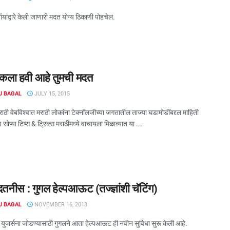
ायांद्वारे केली जाणारी मदत योग्य ठिकाणी पोहचेल.
ेकला हवी आहे तुमची मदत
J BAGAL
JULY 15, 2015
ाठी वेबविश्वात मराठी लोकांना टेक्नॉलजीच्या जगतातील ताज्या घडामोडींबद्द्ल माहिती
सोप्या टिप्स & ट्रिक्स मराठीमध्ये वाचायला मिळाव्यात या ...
तनीस : गुगल हेल्पआऊट (तज्ज्ञांशी चॅटिंग)
J BAGAL
NOVEMBER 16, 2013
ुजर्सना जोडण्यासाठी गुगलने आता हेल्पआऊट ही नवीन सुविधा सुरू केली आहे.