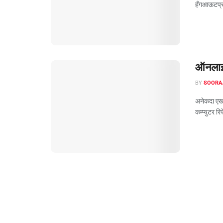
हँगआऊटप्रम
ऑनलाइन
BY
SOORA
अनेकदा एखा
कम्प्युटर र