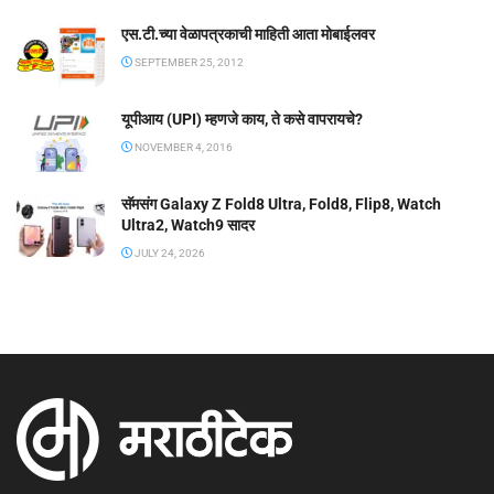
एस.टी.च्या वेळापत्रकाची माहिती आता मोबाईलवर
SEPTEMBER 25, 2012
यूपीआय (UPI) म्हणजे काय, ते कसे वापरायचे?
NOVEMBER 4, 2016
सॅमसंग Galaxy Z Fold8 Ultra, Fold8, Flip8, Watch
Ultra2, Watch9 सादर
JULY 24, 2026