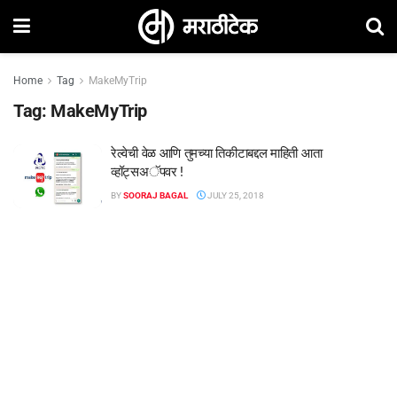
Home
Tag
MakeMyTrip
Tag:
MakeMyTrip
रेल्वेची वेळ आणि तुमच्या तिकीटाबद्दल माहिती आता
व्हॉट्सअॅपवर !
BY
SOORAJ BAGAL
JULY 25, 2018