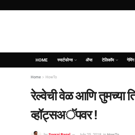
HOME
स्मार्टफोन्स
ॲप्स
टेलिकॉम
गेमिंग
Home
HowTo
रेल्वेची वेळ आणि तुमच्या
व्हॉट्सअॅपवर !
by
Sooraj Bagal
July 25, 2018
in
HowTo