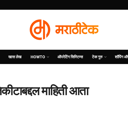
खास लेख
HOWTO
ऑपरेटिंग सिस्टिम्स
टेक गुरु
शॉपिंग ऑ
 तिकीटाबद्दल माहिती आता