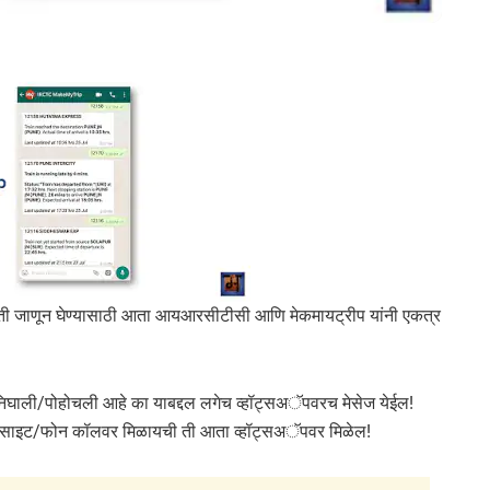
द्य स्थिती जाणून घेण्यासाठी आता आयआरसीटीसी आणि मेकमायट्रीप यांनी एकत्र
ेवर निघाली/पोहोचली आहे का याबद्दल लगेच व्हॉट्सअॅपवरच मेसेज येईल!
वी वेबसाइट/फोन कॉलवर मिळायची ती आता व्हॉट्सअॅपवर मिळेल!