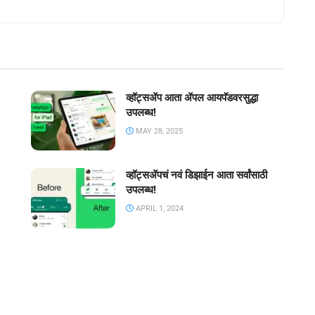
व्हॉट्सॲप आता ॲपल आयपॅडवरसुद्धा
उपलब्ध!
MAY 28, 2025
व्हॉट्सॲपचं नवं डिझाईन आता सर्वांसाठी
उपलब्ध!
APRIL 1, 2024