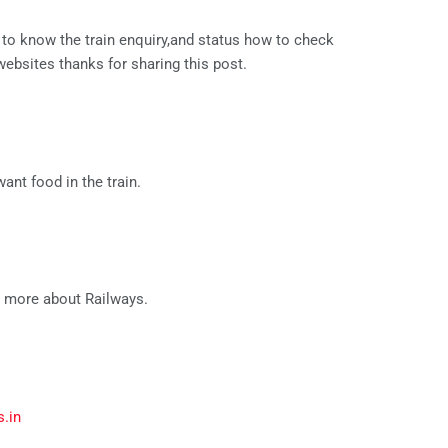
l to know the train enquiry,and status how to check
ebsites thanks for sharing this post.
nt food in the train.
 more about Railways.
s.in