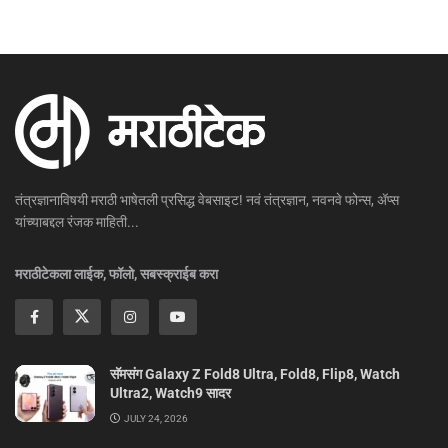
तंत्रज्ञानाविषयी मराठी भाषेतली प्रसिद्ध वेबसाइट! नवं तंत्रज्ञान, नवनवे फोन्स, ॲप्स
यांच्याबद्दल रंजक माहिती...
मराठीटेकला लाईक, फॉलो, सबस्क्राईब करा
सॅमसंग Galaxy Z Fold8 Ultra, Fold8, Flip8, Watch
Ultra2, Watch9 सादर
JULY 24, 2026