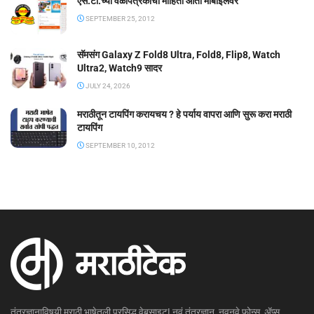
एस.टी.च्या वेळापत्रकाची माहिती आता मोबाईलवर
SEPTEMBER 25, 2012
सॅमसंग Galaxy Z Fold8 Ultra, Fold8, Flip8, Watch
Ultra2, Watch9 सादर
JULY 24, 2026
मराठीतून टायपिंग करायचय ? हे पर्याय वापरा आणि सुरू करा मराठी
टायपिंग
SEPTEMBER 10, 2012
तंत्रज्ञानाविषयी मराठी भाषेतली प्रसिद्ध वेबसाइट! नवं तंत्रज्ञान, नवनवे फोन्स, ॲप्स