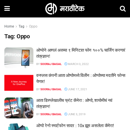
Home
Tag
Oppo
Tag:
Oppo
ओप्पोने आणलं अवघ्या ९ मिनिटात फोन १००% चार्जिंग करणारं
तंत्रज्ञान!
BY
SOORAJ BAGAL
MARCH 3, 2022
वनप्लस कंपनी आता ओप्पोमध्ये विलीन : ओप्पोच्या मदतीने फोन्स
येणार!
BY
SOORAJ BAGAL
JUNE 17, 2021
आता डिस्प्लेखालीच फ्रंट कॅमेरा : ओप्पो, शायोमीचं नवं
तंत्रज्ञान!
BY
SOORAJ BAGAL
JUNE 3, 2019
ओप्पो रेनो स्मार्टफोन सादर : 10x झूम असलेला कॅमेरा!