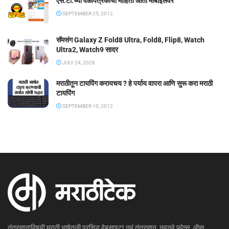
एस.टी.च्या वेळापत्रकाची माहिती आता मोबाईलवर
SEPTEMBER 25, 2012
सॅमसंग Galaxy Z Fold8 Ultra, Fold8, Flip8, Watch
Ultra2, Watch9 सादर
JULY 24, 2026
मराठीतून टायपिंग करायचय ? हे पर्याय वापरा आणि सुरू करा मराठी
टायपिंग
SEPTEMBER 10, 2012
तंत्रज्ञानाविषयी मराठी भाषेतली प्रसिद्ध वेबसाइट! नवं तंत्रज्ञान, नवनवे फोन्स, ॲप्स