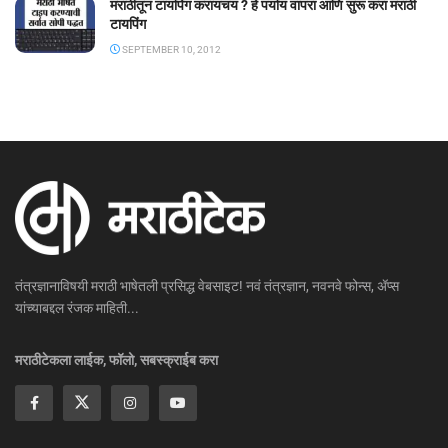
मराठीतून टायपिंग करायचय ? हे पर्याय वापरा आणि सुरू करा मराठी
टायपिंग
SEPTEMBER 10, 2012
तंत्रज्ञानाविषयी मराठी भाषेतली प्रसिद्ध वेबसाइट! नवं तंत्रज्ञान, नवनवे फोन्स, ॲप्स
यांच्याबद्दल रंजक माहिती...
मराठीटेकला लाईक, फॉलो, सबस्क्राईब करा