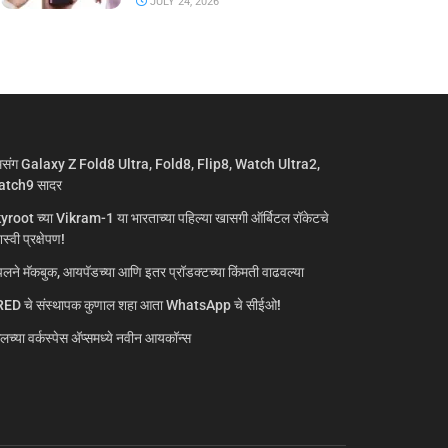
JULY 24, 2026
मसंग Galaxy Z Fold8 Ultra, Fold8, Flip8, Watch Ultra2,
tch9 सादर
yroot च्या Vikram-1 या भारताच्या पहिल्या खासगी ऑर्बिटल रॉकेटचे
्वी प्रक्षेपण!
लने मॅकबुक, आयपॅडच्या आणि इतर प्रॉडक्टच्या किंमती वाढवल्या
ED चे संस्थापक कुणाल शहा आता WhatsApp चे सीईओ!
गलच्या वर्कस्पेस अ‍ॅप्समध्ये नवीन आयकॉन्स