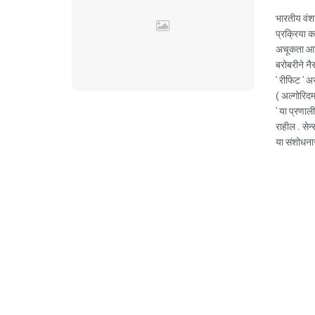
भारतीय वंश
प्रक्रिया क
अचूकता आणि
बरोबरीने नै
​' रीफिट '
( अल्गोरिदम
' या प्रणाल
राहील . सेन
या संशोधनास