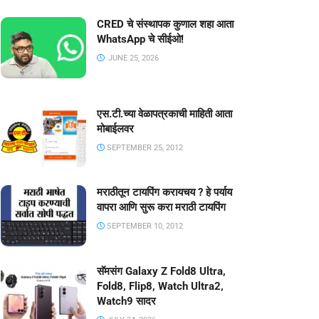
CRED चे संस्थापक कुणाल शहा आता
याची हाताळणी शक्य असल्याचा दावा भारतीय वंशाच्या संशोधकाने केला आहे . या विशिष्ट कम्प्युटरच
WhatsApp चे सीईओ!
JUNE 25, 2026
ंनी मानवी मेंदूमध्ये बसविता येईल , अशी कृत्रिम प्रणाली निर्माण केली असून ,
रल प्रोस्थेटिक ) कम्प्युटरच्या कर्सरवर नियंत्रण ठेवता येणार आहे .
 हाताळणी सहजरीत्या करू शकेल ,' असा विश्वास भारतीय वंशाचे संशोधक कृष्णा शेणॉय यांनी व्यक्त केल
एस.टी.च्या वेळापत्रकाची माहिती आता
मोबाईलवर
ूपात कम्प्युटरकडे पाठविण्यात येईल , असेही शेणॉय यांनी नमूद केले .
 ' या आंतरराष्ट्रीय जर्नलमध्ये प्रकाशित झाले आहे .
SEPTEMBER 25, 2012
मराठीतून टायपिंग करायचय ? हे पर्याय
वापरा आणि सुरू करा मराठी टायपिंग
SEPTEMBER 10, 2012
सॅमसंग Galaxy Z Fold8 Ultra,
Fold8, Flip8, Watch Ultra2,
Watch9 सादर