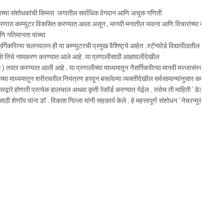
ाच्या संशोधकांची किमया जगातील सर्वाधिक वेगवान आणि अचूक गणिती
रणारा कम्प्युटर विकसित करण्यात आला असून , मानवी मनातील भावना आणि विचारांच्या माध्यमातून त्
 गतिमानता यांच्या
सर्गिकरित्या चलनवलन ही या कम्प्युटरची प्रमुख वैशिष्ट्ये आहेत .स्टॅन्फोर्ड विद्यापीठातील संशोधका
 असे तिचे नामकरण करण्यात आले आहे .या प्रणालीसाठी आज्ञावलीदेखील
 ) तयार करण्यात आली आहे . या प्रणालीच्या माध्यमातून नैसर्गिकरीत्या मानवी मज्जासंस्थेतून ( न्यू
ीच्या माध्यमातून शरीरावरील नियंत्रण हरवून बसलेल्या व्यक्तीदेखील सर्वसामान्यांनुसार कम्प्युटरची
्सरद्वारे होणारी प्रत्येक हालचाल अथवा कृती रेकॉर्ड करण्यात येईल . तसेच ती माहिती ' डेटा ' स्वर
ाठी शेणॉय यांना डॉ . विकाश गिल्जा यांनी सहकार्य केले . हे महत्त्वपूर्ण संशोधन ' नेचरन्युरोसायन्स