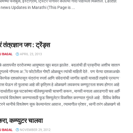
मच्या फेसबुक, इंस्टाग्राम, ट्विटर पानांवर केलेल्या नोंदी पाहायला मिळतील. Latest
news Updates in Marathi (This Page is ...
 तंत्रज्ञान जग : ट्रेंड्स
J BAGAL
APRIL 23, 2013
मुळे आतापर्यंत दररोजच्या आयुष्यात खूप बदल झालेत . बदलांची ही प्रक्रीया अशीच सातत्याने सुर
ा गुगलचे गॉगल्स अॅप फोटोतील गोष्टी ओळखून त्यांची माहिती देते . पण येत्या दशकाअखेर कम्प्यु
या कित्येक दशकांपासून यंत्रांना स्पर्श आणि संवेदनांची जाणीव व्हावी यासाठी तज्ञांचे प्रयत्न सुर
वास घेऊन तो फुलाचा आहे की कृत्रिम हे ओळखणे लवकरच कम्प्युटरला शक्य होणार आहे . त्यामुळे स
दार्थातील मूळ घटकांच्या मॉलेक्युल्सची चाचणी करून , मानवी मनाला आवडणारी चव आणि गंधयांचा स
रियांचे विश्लेषण करण्यासाठी फूड सिम्युलेटर विकसित करण्यात गुंतले आहे . विविध केमिकल्स एकमेक
युटरने ध्वनीचे विश्लेषण सुरू केल्यानंतर आवाज , त्यामागील प्रेशर , ध्वनी तरंग ओळखणे सोपे हो
रा, कम्प्युटर चालवा
J BAGAL
NOVEMBER 29, 2012