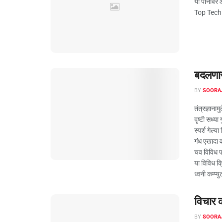
या पानावर आ
Top Tech 
बदलणारं
BY
SOORA
तंत्रज्ञाना
दृष्टी सध्य
स्पर्श गेल्
गंध एखादा 
चव विविध प
या विविध क्
ध्वनी कम्प्
विचार क
BY
SOORA