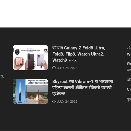
सॅमसंग Galaxy Z Fold8 Ultra,
सॅ
Fold8, Flip8, Watch Ultra2,
Wa
Watch9 सादर
Sk
JULY 24, 2026
यशस
्स,
ॲप
Skyroot च्या Vikram-1 या भारताच्या
पहिल्या खासगी ऑर्बिटल रॉकेटचे यशस्वी
CR
प्रक्षेपण!
गू
JULY 24, 2026