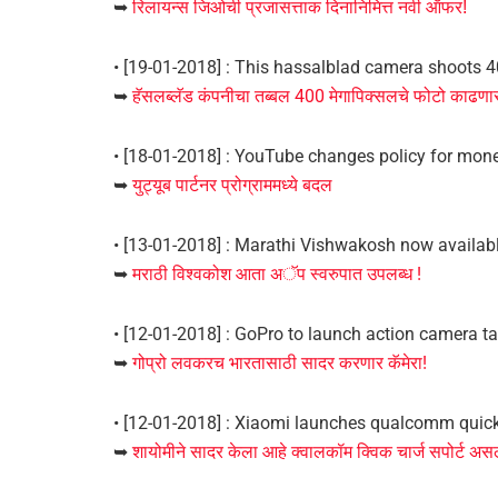
➥
रिलायन्स जिओची प्रजासत्ताक दिनानिमित्त नवी ऑफर!
• [19-01-2018] : This hassalblad camera shoots
➥
हॅसलब्लॅड कंपनीचा तब्बल 400 मेगापिक्सलचे फोटो काढणार
• [18-01-2018] : YouTube changes policy for mon
➥
युट्यूब पार्टनर प्रोग्राममध्ये बदल
• [13-01-2018] : Marathi Vishwakosh now availab
➥
मराठी विश्वकोश आता अॅप स्वरुपात उपलब्ध !
• [12-01-2018] : GoPro to launch action camera ta
➥
गोप्रो लवकरच भारतासाठी सादर करणार कॅमेरा!
• [12-01-2018] : Xiaomi launches qualcomm quick
➥
शायोमीने सादर केला आहे क्वालकॉम क्विक चार्ज सपोर्ट असल