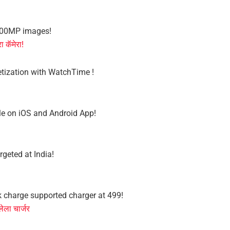
 400MP images!
ा कॅमेरा!
etization with WatchTime !
le on iOS and Android App!
rgeted at India!
 charge supported charger at 499!
ेला चार्जर