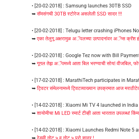
• [20-02-2018] : Samsung launches 30TB SSD
➥
सॅमसंगची 30TB स्टोरेज असलेली SSD सादर !!!
• [20-02-2018] : Telugu letter crashing iPhones N
➥
एका तेलुगू अक्षरामुळ अॅपलच्या उत्पादनांवर अॅप्स क्रॅश 
• [20-02-2018] : Google Tez now with Bill Paymen
➥
गूगल तेझ अॅपमध्ये आता बिल भरण्याची सोय! वीजबिल, फोन
• [17-02-2018] : MarathiTech participates in Marat
➥
ट्विटर संमेलनामध्ये ट्विटव्याख्यान उपक्रमात आज मराठी
• [14-02-2018] : Xiaomi Mi TV 4 launched in India
➥
शायोमीचा Mi LED स्मार्ट टीव्ही आता भारतात उपलब्ध! कि
• [14-02-2018] : Xiaomi Launches Redmi Note 5 a
➥
रेडमी नोट ५ व नोट ५ प्रो सादर !