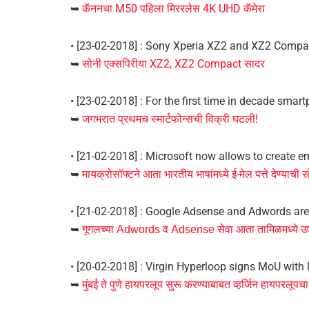
➥
कॅननचा M50 पहिला मिररलेस 4K UHD कॅमेरा
• [23-02-2018] : Sony Xperia XZ2 and XZ2 Comp
➥
सोनी एक्सपिरीया XZ2, XZ2 Compact सादर
• [23-02-2018] : For the first time in decade smar
➥
जगभरात प्रथमच स्मार्टफोन्सची विक्री घटली!
• [21-02-2018] : Microsoft now allows to create 
➥
मायक्रोसॉफ्टने आता भारतीय भाषांमध्ये ई-मेल पत्ते देण्याची 
• [21-02-2018] : Google Adsense and Adwords are
➥
गूगलच्या Adwords व Adsense सेवा आता तामिळमध्ये उ
• [20-02-2018] : Virgin Hyperloop signs MoU wi
➥
मुंबई ते पुणे हायपरलूप सुरू करण्याबाबत व्हर्जिन हायपरलूप