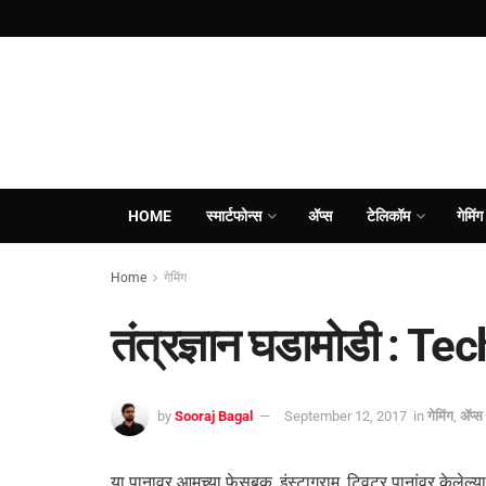
HOME
स्मार्टफोन्स
ॲप्स
टेलिकॉम
गेमिंग
Home
गेमिंग
तंत्रज्ञान घडामोडी : 
by
Sooraj Bagal
September 12, 2017
in
गेमिंग
,
ॲप्स
या पानावर आमच्या फेसबुक, इंस्टाग्राम, ट्विटर पानांवर केलेल्