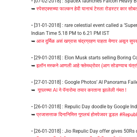
• [07-02-2018] : SpaceX launches Falcon Heavy Bi
➥
स्पेसएक्सच्या फाल्कन हेवी यानाचं टेस्ला रोडस्टर कार सोबत
• [31-01-2018] : rare celestial event called a ‘Sup
Indian Time 5.18 PM to 6.21 PM IST
➥
आज दुर्मिळ असं खग्रास चंद्रग्रहण पाहता येणार असून सुपर-ब
• [29-01-2018] : Elon Musk starts selling Boring
➥
इलॉन मस्कने आणली आहे फ्लेमथ्रोवर (आग सोडण्याच यंत्र
• [27-01-2018] : Google Photos’ AI Panorama Fail
➥
गूगलच्या AI ने पॅनारोमा तयार करताना झालेली गंमत !
• [26-01-2018] : Repulic Day doodle by Google Ind
➥
प्रजासत्ताक दिनानिमित्त गूगलचं होमपेजवर डूडल #Repu
• [26-01-2018] : Jio Repulic Day offer gives 50R