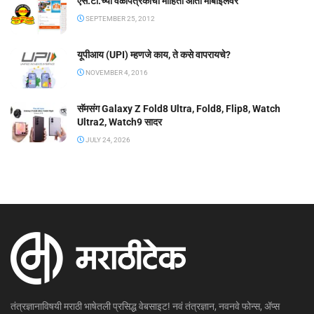
एस.टी.च्या वेळापत्रकाची माहिती आता मोबाईलवर
SEPTEMBER 25, 2012
यूपीआय (UPI) म्हणजे काय, ते कसे वापरायचे?
NOVEMBER 4, 2016
सॅमसंग Galaxy Z Fold8 Ultra, Fold8, Flip8, Watch
Ultra2, Watch9 सादर
JULY 24, 2026
तंत्रज्ञानाविषयी मराठी भाषेतली प्रसिद्ध वेबसाइट! नवं तंत्रज्ञान, नवनवे फोन्स, ॲप्स