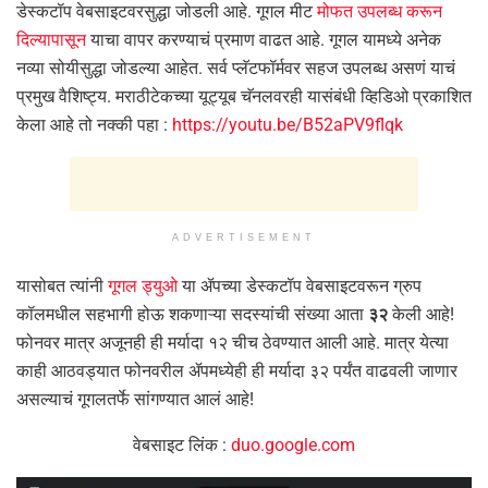
डेस्कटॉप वेबसाइटवरसुद्धा जोडली आहे. गूगल मीट
मोफत उपलब्ध करून
दिल्यापासून
याचा वापर करण्याचं प्रमाण वाढत आहे. गूगल यामध्ये अनेक
नव्या सोयीसुद्धा जोडल्या आहेत. सर्व प्लॅटफॉर्मवर सहज उपलब्ध असणं याचं
प्रमुख वैशिष्ट्य. मराठीटेकच्या यूट्यूब चॅनलवरही यासंबंधी व्हिडिओ प्रकाशित
केला आहे तो नक्की पहा :
https://youtu.be/B52aPV9flqk
ADVERTISEMENT
यासोबत त्यांनी
गूगल ड्युओ
या ॲपच्या डेस्कटॉप वेबसाइटवरून ग्रुप
कॉलमधील सहभागी होऊ शकणाऱ्या सदस्यांची संख्या आता
३२
केली आहे!
फोनवर मात्र अजूनही ही मर्यादा १२ चीच ठेवण्यात आली आहे. मात्र येत्या
काही आठवड्यात फोनवरील ॲपमध्येही ही मर्यादा ३२ पर्यंत वाढवली जाणार
असल्याचं गूगलतर्फे सांगण्यात आलं आहे!
वेबसाइट लिंक :
duo.google.com