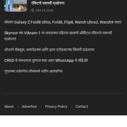
रॉकेटचे यशस्वी प्रक्षेपण!
JULY 24, 2026
सॅमसंग Galaxy Z Fold8 Ultra, Fold8, Flip8, Watch Ultra2, Watch9 सादर
Skyroot च्या Vikram-1 या भारताच्या पहिल्या खासगी ऑर्बिटल रॉकेटचे यशस्वी
प्रक्षेपण!
ॲपलने मॅकबुक, आयपॅडच्या आणि इतर प्रॉडक्टच्या किंमती वाढवल्या
CRED चे संस्थापक कुणाल शहा आता WhatsApp चे सीईओ!
गूगलच्या वर्कस्पेस अ‍ॅप्समध्ये नवीन आयकॉन्स
About
Advertise
Privacy Policy
Contact
© MarathiTech 2024
A Product by BagalTech