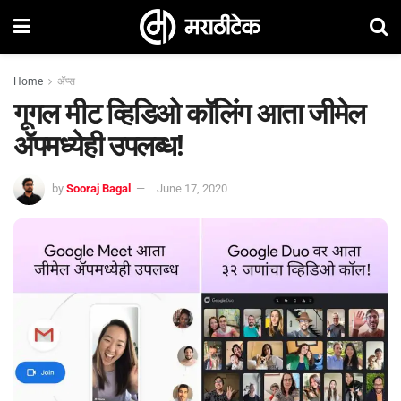
Home
ॲप्स
गूगल मीट व्हिडिओ कॉलिंग आता जीमेल
ॲपमध्येही उपलब्ध!
by
Sooraj Bagal
June 17, 2020