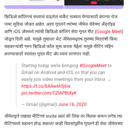
व्हिडिओ कॉलिंगचं सध्याचं वाढलेलं मार्केट ताब्यात घेण्यासाठी कंपन्या रोज
नव्या सुविधा जोडत आहेत. आता गूगलने त्यांच्या जीमेल सेवेच्या अँड्रॉइड
आणि iOS ॲपमध्ये त्यांची व्हिडिओ कॉलिंग सेवा गूगल मीट (
Google Meet
)
जोडून दिली आहे. यामुळे तुम्हाला थेट जीमेलमधूनच तुमच्या मित्रांशी किंवा
सहकाऱ्यांशी ग्रुप व्हिडिओ कॉल सुरू करता येईल! यामुळे मीटिंग जॉईन
करण्यासाठी स्वतंत्र गूगल मीट ॲप घ्यावं लागणार नाही.
Starting today, we’re bringing
#GoogleMeet
to
Gmail on Android and iOS, so that you can
easily join video meetings from your inbox →
https://t.co/6AAwtA5j6w
pic.twitter.com/CZlAPBlXyK
— Gmail (@gmail)
June 16, 2020
जीमेलद्वारे एखाद्या मीटिंगचं invite आलं की लिंक वर क्लिक करून लगेच त्या
मीटिंगमध्ये सहभाग होऊ शकाल! काही दिवसांपूर्वीच गूगलने ही सेवा जीमेलच्या