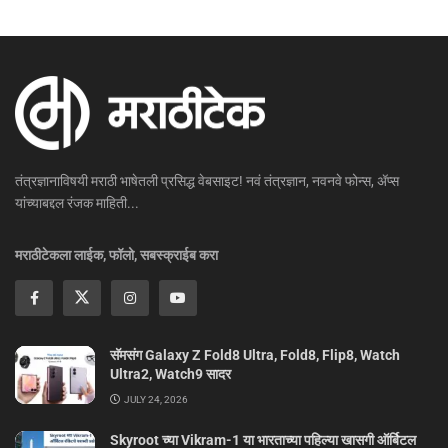
तंत्रज्ञानाविषयी मराठी भाषेतली प्रसिद्ध वेबसाइट! नवं तंत्रज्ञान, नवनवे फोन्स, ॲप्स
यांच्याबद्दल रंजक माहिती...
मराठीटेकला लाईक, फॉलो, सबस्क्राईब करा
सॅमसंग Galaxy Z Fold8 Ultra, Fold8, Flip8, Watch
Ultra2, Watch9 सादर
JULY 24, 2026
Skyroot च्या Vikram-1 या भारताच्या पहिल्या खासगी ऑर्बिटल