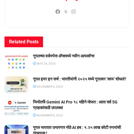
Related
Posts
गूगलच्या वर्कस्पेस अ‍ॅप्समध्ये नवीन आयकॉन्स
MAY 29, 2026
गूगल इयर इन सर्च : भारतीयांनी २०२५ मध्ये गूगलवर ‘काय’ शोधलं?
DECEMBER 6, 2025
जियोतर्फे Gemini AI Pro १८ महिने मोफत : आता सर्व 5G
ग्राहकांसाठी उपलब्ध!
NOVEMBER 8, 2025
गूगल भारतात उभारणार मोठे AI हब : १.२५ लाख कोटी रुपयांची
गुंतवणूक !