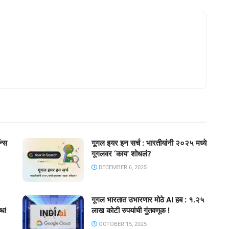
न्स
गूगल इयर इन सर्च : भारतीयांनी २०२५ मध्ये
गूगलवर ‘काय’ शोधलं?
DECEMBER 6, 2025
गूगल भारतात उभारणार मोठे AI हब : १.२५
्ध!
लाख कोटी रुपयांची गुंतवणूक !
OCTOBER 15, 2025