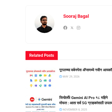
Sooraj Bagal
Related
Posts
गूगलच्या वर्कस्पेस अ‍ॅप्समध्ये नवीन आयकॉ
MAY 29, 2026
जियोतर्फे Gemini AI Pro १८ महिने
मोफत : आता सर्व 5G ग्राहकांसाठी उपलब
NOVEMBER 8, 2025