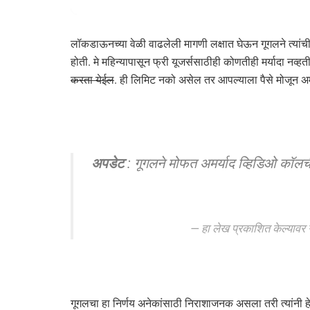
लॉकडाऊनच्या वेळी वाढलेली मागणी लक्षात घेऊन गूगलने त्यांच
होती. मे महिन्यापासून फ्री यूजर्ससाठीही कोणतीही मर्यादा नव्ह
करता येईल
. ही लिमिट नको असेल तर आपल्याला पैसे मोजून अम
अपडेट
: गूगलने मोफत अमर्याद व्हिडिओ कॉलच
हा लेख प्रकाशित केल्यावर गू
गूगलचा हा निर्णय अनेकांसाठी निराशाजनक असला तरी त्यांनी हे 