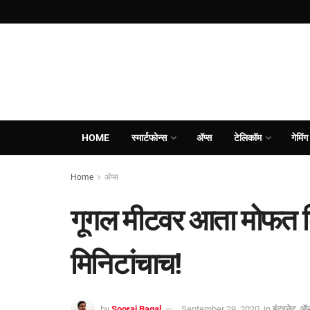
HOME
स्मार्टफोन्स
ॲप्स
टेलिकॉम
गेमिंग
Home
ॲप्स
गूगल मीटवर आता मोफत 
मिनिटांचाच!
by
Sooraj Bagal
September 29, 2020
in
इंटरनेट
,
ॲप