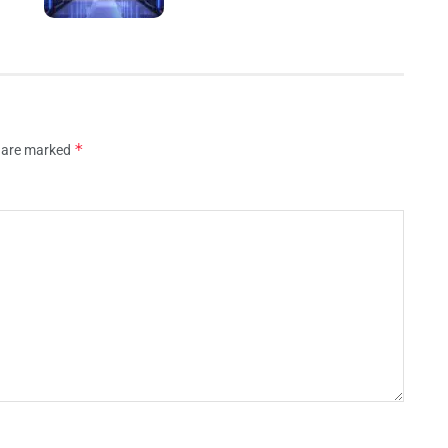
*
s are marked