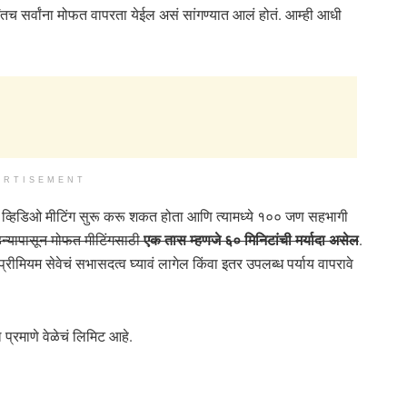
्यंतच सर्वांना मोफत वापरता येईल असं सांगण्यात आलं होतं. आम्ही आधी
ERTISEMENT
त व्हिडिओ मीटिंग सुरू करू शकत होता आणि त्यामध्ये १०० जण सहभागी
न्यापासून मोफत मीटिंगसाठी
एक तास म्हणजे ६० मिनिटांची मर्यादा असेल
.
रीमियम सेवेचं सभासदत्व घ्यावं लागेल किंवा इतर उपलब्ध पर्याय वापरावे
प्रमाणे वेळेचं लिमिट आहे.