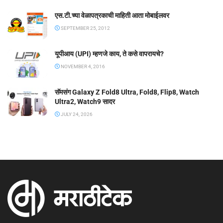
एस.टी.च्या वेळापत्रकाची माहिती आता मोबाईलवर
SEPTEMBER 25, 2012
यूपीआय (UPI) म्हणजे काय, ते कसे वापरायचे?
NOVEMBER 4, 2016
सॅमसंग Galaxy Z Fold8 Ultra, Fold8, Flip8, Watch
Ultra2, Watch9 सादर
JULY 24, 2026