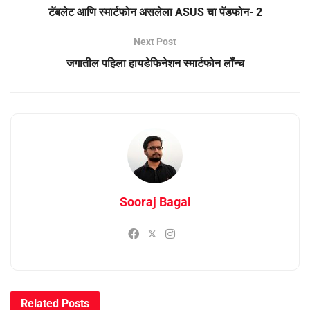
टॅबलेट आणि स्‍मार्टफोन असलेला ASUS चा पॅडफोन- 2
Next Post
जगातील पहिला हायडेफिनेशन स्‍मार्टफोन लॉंन्‍च
Sooraj Bagal
Related
Posts