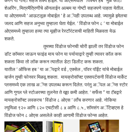
करणं या गोष्टी सहज शक्य होईल. या ओएसमधील ‘ पिक्चर हब ‘ मुळे फोटो
शेअरिंग , मित्रमैत्रिणींचे ऑनलाईन अल्बम या गोष्टी सहजपणे पाहता येतील.
या ओएसमध्ये ‘ आऊटलूक मोबाईल ‘ हे अॅपही उपलब्ध आहे. ज्यामुळे इमेलचा
जलद आणि सहज अनुभव तुम्हाला घेता येईल. ‘ विंडोज फोन ८ ‘ या मोबाईल
ओएसमध्ये तुम्हाला हव्या त्या मूव्हीज रेस्टॉरंटसची माहिती मिळवता येऊ
शकते.
तुमच्या विंडोज फोनची चोरी झाली तर विंडोज फोन
डॉट कॉमवर जाऊन फाइंड माय फोन या पर्यायाद्वारे तुम्ही त्यावर कॉल करू
शकता किंवा तो लॉक करून त्यातील डेटा डिलीट करू शकता.
यातील ‘ ऑफिस हब ‘ या अॅपद्वारे वर्ड , एक्सेल , पॉवर पॉईंट यांचे मोबाईल
व्हर्जन तुम्ही फोनवर मिळवू शकता. मायक्रोसॉफ्ट एक्सपर्टसनी विंडोज मार्केट
प्लसमध्ये एक लाख अॅप्स उपलब्ध करून दिलेत. परंतु अॅपल अॅप्स स्टोर
आणि गुगल प्ले स्टोअरच्या तुलनेत ते खूप कमी आहेत. ‘ सर्फेस ” या टॅबद्वारे
मायक्रोसॉफ्ट लवकरच ‘ विंडोज ८ ओएस ‘ लाँच करणार आहे. नोकिया
ल्युमिआ ९२० आणि ८२० एचटीसी ८ x आणि ८.५ , सॉमसंग अॅटिव्हएस हे
विंडोज फोन ८ ओएस असलेले काही आगामी विंडोज फोन्स आहेत.