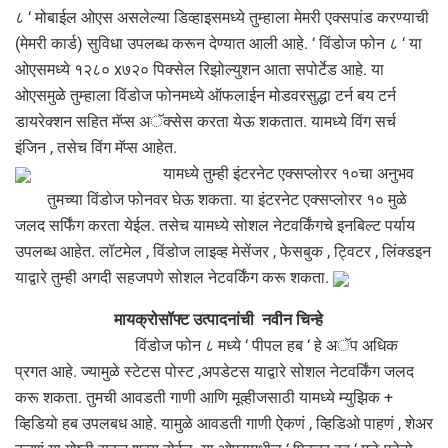
८ ‘ मोबाईल ओएस असलेल्या डिव्हाइसमध्ये तुम्हाला मेमरी एक्सपांड करण्याची
(मेमरी कार्ड) सुविधा उपलब्ध करून देण्यात आली आहे. ‘ विंडोज फोन ८ ‘ या
ओएसमध्ये १२८० x७२० पिक्सेल रिझोल्युशन आता सपोर्टेड आहे. या
ओएसमुळे तुम्हाला विंडोज फोनमध्ये ऑफलाईन मोडवरसुद्धा टर्न बय टर्न
डायरेक्शन सहित मॅप्स अॅक्सेस करता येऊ शकतात. यामध्ये विंग सर्च
इंजिन , तसेच विंग मॅप्स आहेत.
यामध्ये तुम्ही इंटरनेट एक्सप्लोरर १०चा अनुभव
तुमच्या विंडोज फोनवर घेऊ शकता. या इंटरनेट एक्सप्लोरर १० मुळे
जलद सर्फिंग करता येईल. तसेच यामध्ये सोशल नेटवर्किंगचे इनबिल्ट पर्याय
उपलब्ध आहेत. लॉटमेल , विंडोज लाइव्ह मेसेंजर , फेसबुक , ट्विटर , लिंक्डइन
याद्वारे तुम्ही अगदी सहजपणे सोशल नेटवर्किंग करू शकता.
मायक्रोसॉफ्ट उत्पादनांची नवीन चिन्हे
विंडोज फोन ८ मध्ये ‘ पीपल हब ‘ हे अॅप अधिक
प्रगत आहे. ज्यामुळे स्टेटस पोस्ट ,अपडेटस याद्वारे सोशल नेटवर्किंग जलद
करू शकता. तुमची आवडती गाणी आणि मूव्हीजसाठी यामध्ये म्युझिक +
व्हिडियो हब उपलबध आहे. यामुळे आवडती गाणी ऐकणं , व्हिडिओ पाहणं , शेअर