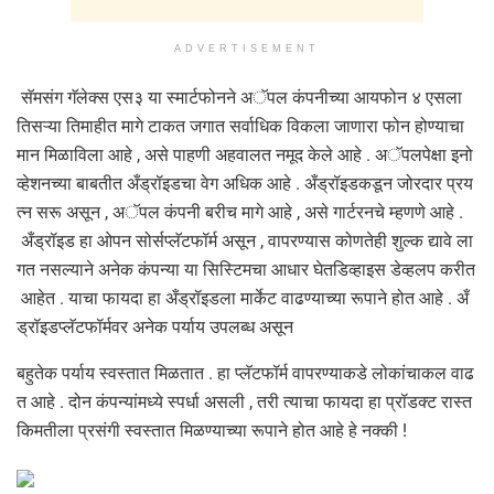
ADVERTISEMENT
सॅमसंग गॅलेक्स एस३ या स्मार्टफोनने अॅपल कंपनीच्या आयफोन ४ एसला
तिसऱ्या तिमाहीत मागे टाकत जगात सर्वाधिक विकला जाणारा फोन होण्याचा
मान मिळाविला आहे , असे पाहणी अहवालत नमूद केले आहे . अॅपलपेक्षा इनो
व्हेशनच्या बाबतीत अँड्रॉइडचा वेग अधिक आहे . अँड्रॉइडकडून जोरदार प्रय
त्न सरू असून , अॅपल कंपनी बरीच मागे आहे , असे गार्टरनचे म्हणणे आहे .
अँड्रॉइड हा ओपन सोर्सप्लॅटफॉर्म असून , वापरण्यास कोणतेही शुल्क द्यावे ला
गत नसल्याने अनेक कंपन्या या सिस्टिमचा आधार घेतडिव्हाइस डेव्हलप करीत
आहेत . याचा फायदा हा अँड्रॉइडला मार्केट वाढण्याच्या रूपाने होत आहे . अँ
ड्रॉइडप्लॅटफॉर्मवर अनेक पर्याय उपलब्ध असून
बहुतेक पर्याय स्वस्तात मिळतात . हा प्लॅटफॉर्म वापरण्याकडे लोकांचाकल वाढ
त आहे . दोन कंपन्यांमध्ये स्पर्धा असली , तरी त्याचा फायदा हा प्रॉडक्ट रास्त
किमतीला प्रसंगी स्वस्तात मिळण्याच्या रूपाने होत आहे हे नक्की !