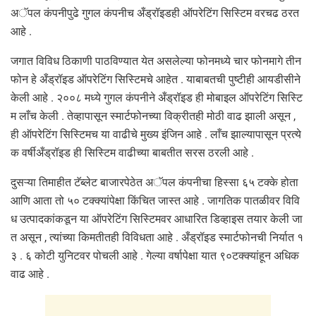
अॅपल कंपनीपुढे गुगल कंपनीच अँड्रॉइडही ऑपरेटिंग सिस्टिम वरचढ ठरत
आहे .
जगात विविध ठिकाणी पाठविण्यात येत असलेल्या फोनमध्ये चार फोनमागे तीन
फोन हे अँड्रॉइड ऑपरेटिंग सिस्टिमचे आहेत . याबाबतची पुष्टीही आयडीसीने
केली आहे . २००८ मध्ये गुगल कंपनीने अँड्रॉइड ही मोबाइल ऑपरेटिंग सिस्टि
म लाँच केली . तेव्हापासून स्मार्टफोनच्या विक्रीतही मोठी वाढ झाली असून ,
ही ऑपरेटिंग सिस्टिमच या वाढीचे मुख्य इंजिन आहे . लाँच झाल्यापासून प्रत्ये
क वर्षीअँड्रॉइड ही सिस्टिम वाढीच्या बाबतीत सरस ठरली आहे .
दुसऱ्या तिमाहीत टॅब्लेट बाजारपेठेत अॅपल कंपनीचा हिस्सा ६५ टक्के होता
आणि आता तो ५० टक्क्यांपेक्षा किंचित जास्त आहे . जागतिक पातळीवर विवि
ध उत्पादकांकडून या ऑपरेटिंग सिस्टिमवर आधारित डिव्हाइस तयार केली जा
त असून , त्यांच्या किमतीतही विविधता आहे . अँड्रॉइड स्मार्टफोनची निर्यात १
३ . ६ कोटी युनिटवर पोचली आहे . गेल्या वर्षापेक्षा यात ९०टक्क्यांहून अधिक
वाढ आहे .