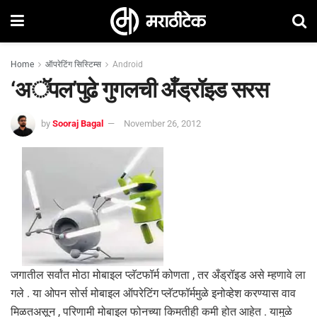
Home
ऑपरेटिंग सिस्टिम्स
Android
‘अॅपल’पुढे गुगलची अँड्रॉइड सरस
by
Sooraj Bagal
November 26, 2012
जगातील सर्वांत मोठा मोबाइल प्लॅटफॉर्म कोणता , तर अँड्रॉइड असे म्हणावे ला
गले . या ओपन सोर्स मोबाइल ऑपरेटिंग प्लॅटफॉर्ममुळे इनोव्हेश करण्यास वाव
मिळतअसून , परिणामी मोबाइल फोनच्या किमतीही कमी होत आहेत . यामुळे