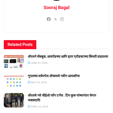
Sooraj Bagal
Related
Posts
ॲपलने मॅकबुक, आयपॅडच्या आणि इतर प्रॉडक्टच्या किंमती वाढवल्या
JUNE 25, 2026
गूगलच्या वर्कस्पेस अ‍ॅप्समध्ये नवीन आयकॉन्स
MAY 29, 2026
ॲपलचे नवे सीईओ जॉन टर्नस : टिम कुक यांच्यानंतर घेणार
जबाबदारी!
APRIL 25, 2026