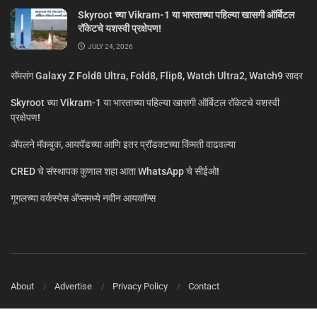
Skyroot च्या Vikram-1 या भारताच्या पहिल्या खासगी ऑर्बिटल
रॉकेटचे यशस्वी प्रक्षेपण!
JULY 24, 2026
सॅमसंग Galaxy Z Fold8 Ultra, Fold8, Flip8, Watch Ultra2, Watch9 सादर
Skyroot च्या Vikram-1 या भारताच्या पहिल्या खासगी ऑर्बिटल रॉकेटचे यशस्वी
प्रक्षेपण!
ॲपलने मॅकबुक, आयपॅडच्या आणि इतर प्रॉडक्टच्या किंमती वाढवल्या
CRED चे संस्थापक कुणाल शहा आता WhatsApp चे सीईओ!
गूगलच्या वर्कस्पेस अ‍ॅप्समध्ये नवीन आयकॉन्स
About
Advertise
Privacy Policy
Contact
© MarathiTech 2024
A Product by BagalTech