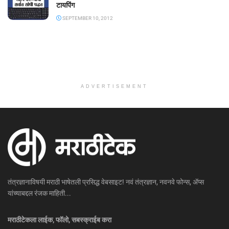
टायपिंग
SEPTEMBER 10, 2012
ADVERTISEMENT
तंत्रज्ञानाविषयी मराठी भाषेतली प्रसिद्ध वेबसाइट! नवं तंत्रज्ञान, नवनवे फोन्स, ॲप्स
यांच्याबद्दल रंजक माहिती...
मराठीटेकला लाईक, फॉलो, सबस्क्राईब करा