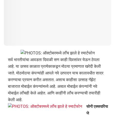
सर्व भारतीयांचा आवडता दिवाळी सण काही दिवसांवर येऊन ठेपला
आहे. या उत्‍सव काळात प्रत्‍येकाकडून मोठया प्रमाणात खरेदी केली
जाते. मोठमोठया कंपन्‍यांही आपले नवे उत्‍पादन याच कालावधीत सादर
करण्‍याचा प्रयत्‍न करीत असतात. असाच काहीसा उत्‍साह गॅझेट
बाजारात मोबाईल कंपन्‍यांमध्‍ये आहे. अव्‍वल मोबाईल कंपन्‍यांनी नवे
मोबाईल लॉंचही केले आहेत. आणि काहींनी लॉंच करण्‍याची तयारीही
केली आहे.
सोनी एक्‍सपारिया
जे