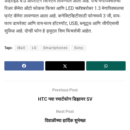
अँड्राईड 4.0 ऑपरेटिंग सिस्टिम लावण्‍यात आली आहे. पाच मेगापिक्‍सलचा
रिअर कॅमेरा ऑटो फोकस फिचर आणि LED फ्लॅशबरोबर 1.3 मेगापिक्‍सलचा
फ्रंट कॅमेरा लावण्‍यात आला आहे. कनेक्टिव्हिटीसाठी फोनमध्‍ये 3 जी, वाय-
फाय डायरेक्‍ट आणि वाय-फाय हॉटस्‍पॉट, USB, ब्‍ल्‍यूटूथ आणि जीपीएसची
सुविधा आहे. दोन्‍ही फोन हे ड्युएल सिम फिचर्सची आहेत.
Tags:
iBall
LG
Smartphones
Sony
Previous Post
HTC नवा स्‍मार्टफोन डिझायर SV
Next Post
दिवाळीच्या हार्दिक शुभेच्छा