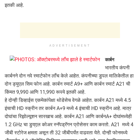
इतकी आहे.
ADVERTISEMENT
कार्बन
भारतीय कंपनी
कार्बनने दोन नवे स्‍मार्टफोन लॉंच केले आहेत. कंपनीच्‍या डुपल मालिकेतील हा
दोन ड्युएल सि‍म फोन आहे. कार्बन स्‍मार्ट A9+ आणि कार्बन स्‍मार्ट A21 ची
किंमत 9,990 आणि 11,990 रूपये इतकी आहे.
हे दोन्‍ही डिव्‍हाईस एकमेकांपेक्षा थोडेसेच वेगळे आहेत. कार्बन A21 मध्‍ये 4.5
इंचाची HD स्‍क्रीन तर कार्बन A+9 मध्‍ये 4 इंचाची HD स्‍क्रीन आहे. मात्र
दोघांचा रिझोल्‍यूशन सारखाच आहे. कार्बन A21 आणि कार्बनA+ दोघांमध्‍येही
1.2 GHz चा डुय्एल कोअर स्‍नॅपड्रॅगन प्रोसेसर काम करतो. A21 मध्‍ये 4
जीबी स्‍टोरेज क्षमता असून ती 32 जीबीपर्यंत वाढवता येते. दोन्‍ही फोनमध्‍ये