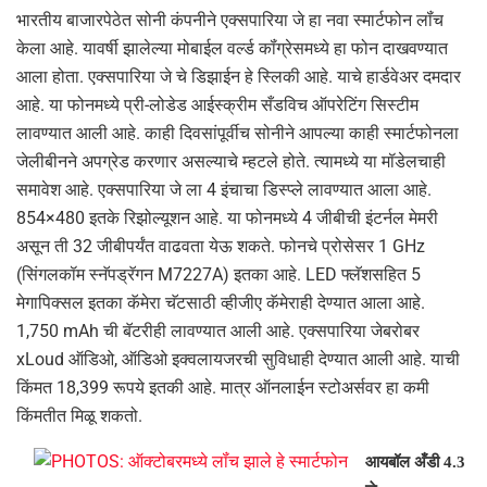
भारतीय बाजारपेठेत सोनी कंपनीने एक्‍सपारिया जे हा नवा स्‍मार्टफोन लॉंच
केला आहे. यावर्षी झालेल्‍या मोबाईल वर्ल्‍ड कॉंग्रेसमध्‍ये हा फोन दाखवण्‍यात
आला होता. एक्‍सपारिया जे चे डिझाईन हे स्लिकी आहे. याचे हार्डवेअर दमदार
आहे. या फोनमध्‍ये प्री-लोडेड आईस्‍क्रीम सँडविच ऑपरेटिंग सिस्‍टीम
लावण्‍यात आली आहे. काही दिवसांपूर्वीच सोनीने आपल्‍या काही स्‍मार्टफोनला
जेलीबीनने अपग्रेड करणार असल्‍याचे म्‍हटले होते. त्‍यामध्‍ये या मॉडेलचाही
समावेश आहे. एक्‍सपारिया जे ला 4 इंचाचा डिस्‍प्‍ले लावण्‍यात आला आहे.
854×480 इतके रिझोल्‍यूशन आहे. या फोनमध्‍ये 4 जीबीची इंटर्नल मेमरी
असून ती 32 जीबीपर्यंत वाढवता येऊ शकते. फोनचे प्रोसेसर 1 GHz
(सिंगलकॉम स्‍नॅपड्रॅगन M7227A) इतका आहे. LED फ्लॅशसहित 5
मेगापिक्‍सल इतका कॅमेरा चॅटसाठी व्‍हीजीए कॅमेराही देण्‍यात आला आहे.
1,750 mAh ची बॅटरीही लावण्‍यात आली आहे. एक्‍सपारिया जेबरोबर
xLoud ऑडिओ, ऑडिओ इक्‍वलायजरची सुविधाही देण्‍यात आली आहे. याची
किंमत 18,399 रूपये इतकी आहे. मात्र ऑनलाईन स्‍टोअर्सवर हा कमी
किंमतीत मिळू शकतो.
आयबॉल अँडी 4.3