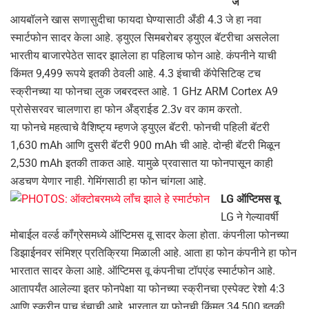
जे
आयबॉलने खास सणासुदीचा फायदा घेण्‍यासाठी अँडी 4.3 जे हा नवा
स्‍मार्टफोन सादर केला आहे. ड्युएल सिमबरोबर ड्युएल बॅटरीचा असलेला
भारतीय बाजारपेठेत सादर झालेला हा पहिलाच फोन आहे. कंपनीने याची
किंमत 9,499 रूपये इतकी ठेवली आहे. 4.3 इंचाची कॅपेसिटिव्‍ह टच
स्‍क्रीनच्‍या या फोनचा लुक जबरदस्‍त आहे. 1 GHz ARM Cortex A9
प्रोसेसरवर चालणारा हा फोन अँड्राईड 2.3v वर काम करतो.
या फोनचे महत्‍वाचे वैशिष्‍ट्य म्‍हणजे ड्युएल बॅटरी. फोनची पहिली बॅटरी
1,630 mAh आणि दुसरी बॅटरी 900 mAh ची आहे. दोन्‍ही बॅटरी मिळून
2,530 mAh इतकी ताकत आहे. यामुळे प्रवासात या फोनपासून काही
अडचण येणार नाही. गेमिंगसाठी हा फोन चांगला आहे.
LG ऑप्टिमस वू
LG ने गेल्‍यावर्षी
मोबाईल वर्ल्‍ड कॉंग्रेसमध्‍ये ऑप्टिमस वू सादर केला होता. कंपनीला फोनच्‍या
डिझाईनवर संमिश्र प्रतिक्रिया मिळाली आहे. आता हा फोन कंपनीने हा फोन
भारतात सादर केला आहे. ऑप्टिमस वू कंपनीचा टॉपएंड स्‍मार्टफोन आहे.
आतापर्यंत आलेल्‍या इतर फोनपेक्षा या फोनच्‍या स्‍क्रीनचा एस्‍पेक्‍ट रे‍शो 4:3
आणि स्‍क्रीन पाच इंचाची आहे. भारतात या फोनची किंमत 34,500 इतकी