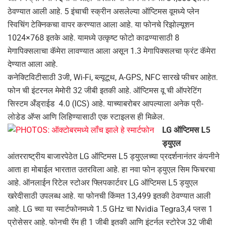
ठेवण्‍यात आली आहे. 5 इंचाची स्‍क्रीन असलेल्‍या ऑप्टिमस वूमध्‍ये प्‍लेन
स्विचिंग टेक्निकचा वापर करण्‍यात आला आहे. या फोनचे रिझोल्‍यूशन
1024×768 इतके आहे. यामध्‍ये उत्‍कृष्‍ट फोटो काढण्‍यासाठी 8
मेगापिक्‍सलाचा कॅमेरा लावण्‍यात आला असून 1.3 मेगापिक्‍सलचा फ्रंट कॅमेरा
देण्‍यात आला आहे.
कनेक्टिविटीसाठी 3जी, Wi-Fi, ब्‍ल्‍यूटूथ, A-GPS, NFC सारखे फीचर आहेत.
फोन ची इंटरनल मेमोरी 32 जीबी इतकी आहे. ऑप्टिमस वू ची ऑपरेटिंग
सिस्टम अँड्राईड 4.0 (ICS) आहे. याच्‍याबरोबर आपल्‍याला अनेक प्री-
लोडेड अ‍ॅप्‍स आणि लिहिण्‍यासाठी एक स्टाइलस ही मिळेल.
LG ऑप्टिमस L5
ड्युएल
आंतरराष्‍ट्रीय बाजारपेठेत LG ऑप्टिमस L5 ड्युएलच्‍या प्रदर्शनानंतर कंपनीने
आता हा मोबाईल भारतात उतरविला आहे. हा नवा फोन ड्युएल सिम फिचरचा
आहे. ऑनलाईन रिटेल स्‍टोअर फ्लिपकार्टवर LG ऑप्टिमस L5 ड्युएल
खरेदीसाठी उपलब्‍ध आहे. या फोनची किंमत 13,499 इतकी ठेवण्‍यात आली
आहे. LG च्‍या या स्‍मार्टफोनमध्‍ये 1.5 GHz चा Nvidia Tegra3,4 प्‍लस 1
प्रोसेसर आहे. फोनची रॅम ही 1 जीबी इतकी आणि इंटर्नल स्‍टोरेज 32 जीबी