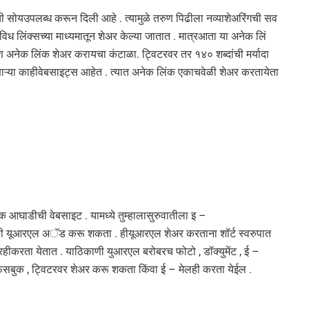
 ची सोयउपलब्ध करून दिली आहे . त्यामुळे तरुण पिढीला नव्याशेअरिंगची सव
िविध लिंक्सच्या माध्यमातून शेअर केल्या जातात . मात्रआता या अनेक लिं
 अनेक लिंक शेअर करायचा कंटाळा. ट्विटरवर तर १४० शब्दांची मर्यादा
ेणाऱ्या काहीवेबसाइट्स आहेत . त्यात अनेक लिंक एकाचवेळी शेअर करतायेता
एक आघाडीची वेबसाइट . यामध्ये तुम्हालासुरुवातीला इ –
म्ही यूआरएल अॅड करू शकता . हीयूआरएल शेअर करताना शॉर्ट स्वरुपात
करता येतात . याठिकाणी युआरएल बरोबरच फोटो , डॉक्युमेंट , ई –
फेसबुक , ट्विटरवर शेअर करू शकता किंवा ई – मेलही करता येईल .