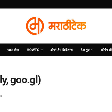
खास लेख
HOWTO
ऑपरेटिंग सिस्टिम्स
टेक गुरु
शॉपिंग ऑ
.ly, goo.gl)
s