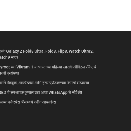
मसंग Galaxy Z Fold8 Ultra, Fold8, Flip8, Watch Ultra2,
tch9 सादर
yroot च्या Vikram-1 या भारताच्या पहिल्या खासगी ऑर्बिटल रॉकेटचे
्वी प्रक्षेपण!
लने मॅकबुक, आयपॅडच्या आणि इतर प्रॉडक्टच्या किंमती वाढवल्या
ED चे संस्थापक कुणाल शहा आता WhatsApp चे सीईओ!
गलच्या वर्कस्पेस अ‍ॅप्समध्ये नवीन आयकॉन्स