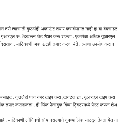
 पण तरी त्यासाठी कुठलंही अकाऊंट तयार करावंलागत नाही हा या वेबसाइट
ऊन यूआरएल अॅडकरून थेट शेअर करू शकता . एकापेक्षा अधिक यूआरएल
 दिसतात . याठिकाणी अकाऊंटही तयार करता येते . त्याचा उपयोग करून
ेबसाइट . कुठलेही पाच नंबर टाइप करा ,टायटल द्या , यूआरएल टाइप करा
 लिंक तयार करूशकता . ही लिंक फेसबुक किंवा ट्विटरमध्ये पेस्ट करून शेअ
आहे . याठिकाणी लॉगिनची सोय नसल्याने तुमच्यालिंक साठवून ठेवता येत ना