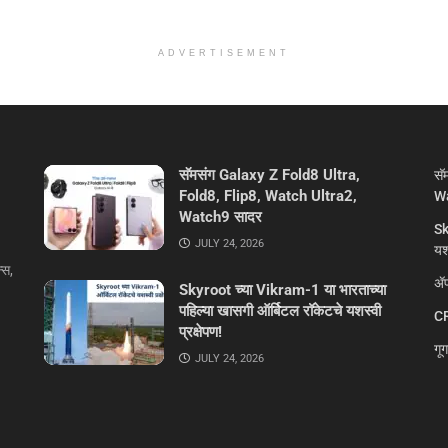
ADVERTISEMENT
सॅमसंग Galaxy Z Fold8 Ultra,
सॅ
Fold8, Flip8, Watch Ultra2,
Wa
Watch9 सादर
Sk
JULY 24, 2026
यशस
्स,
ॲप
Skyroot च्या Vikram-1 या भारताच्या
पहिल्या खासगी ऑर्बिटल रॉकेटचे यशस्वी
CR
प्रक्षेपण!
गू
JULY 24, 2026