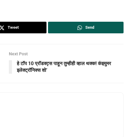
Tweet
Send
Next Post
हे टॉप 10 प्रॉडक्ट्स पाहून तुम्हीही व्हाल थक्क! कंझ्युमर
इलेक्ट्रॉनिक्स शो’