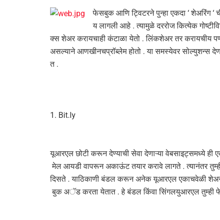
फेसबुक आणि ट्विटरने पुन्हा एकदा ‘ शेअरिंग ‘
य लागली आहे . त्यामुळे दररोज कित्येक गोष्टीव
क्स शेअर करायचाही कंटाळा येतो . लिंकशेअर तर करायचीय पण
असल्याने आणखीनचप्रॉब्लेम होतो . या समस्येवर सोल्युशन्स द
त .
1. Bit.ly
यूआरएल छोटी करून देण्याची सेवा देणाऱ्या वेबसाइट्समध्ये ही 
मेल आयडी वापरून अकाऊंट तयार करावे लागते . त्यानंतर तु
दिसते . याठिकाणी बंडल करून अनेक यूआरएल एकाचवेळी शेअरही
बुक अॅड करता येतात . हे बंडल किंवा सिंगलयुआरएल तुम्ही 