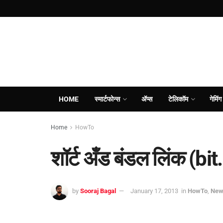
HOME
स्मार्टफोन्स
ॲप्स
टेलिकॉम
गेमिंग
Home
HowTo
शॉर्ट अँड बंडल लिंक (bit
by
Sooraj Bagal
January 17, 2013
in
HowTo
,
New