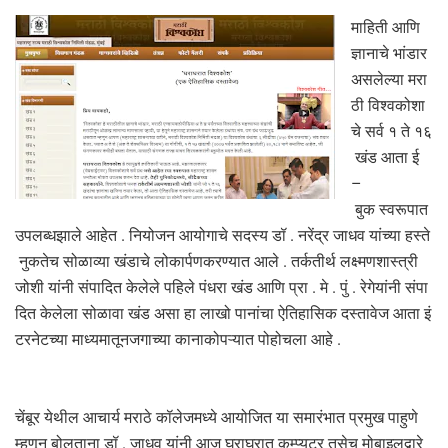
माहिती आणि
ज्ञानाचे भांडार
असलेल्या मरा
ठी विश्वकोशा
चे सर्व १ ते १६
खंड आता ई
–
बुक स्वरूपात
उपलब्धझाले आहेत . नियोजन आयोगाचे सदस्य डॉ . नरेंद्र जाधव यांच्या हस्ते
नुकतेच सोळाव्या खंडाचे लोकार्पणकरण्यात आले . तर्कतीर्थ लक्ष्मणशास्त्री
जोशी यांनी संपादित केलेले पहिले पंधरा खंड आणि प्रा . मे . पुं . रेगेयांनी संपा
दित केलेला सोळावा खंड असा हा लाखो पानांचा ऐतिहासिक दस्तावेज आता इं
टरनेटच्या माध्यमातूनजगाच्या कानाकोपऱ्यात पोहोचला आहे .
चेंबूर येथील आचार्य मराठे कॉलेजमध्ये आयोजित या समारंभात प्रमुख पाहुणे
म्हणून बोलताना डॉ . जाधव यांनी आज घराघरात कम्प्युटर तसेच मोबाइलद्वारे