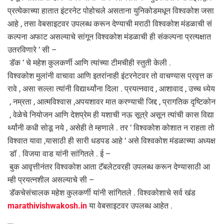
प्रत्येकाच्या हातात इंटरनेट पोहोचले असताना युनिकोडमधून विश्वकोश जसा
आहे , तसा वेबसाइटवर उपलब्ध करून देण्याची मराठी विश्वकोश मंडळाची सं
कल्पना अफाट असल्याचे सांगून विश्वकोश मंडळाची ही संकल्पना प्रत्यक्षात
उतरविणारे ‘ सी –
डॅक ‘ चे महेश कुलकर्णी आणि त्यांच्या टीमचीही स्तुती केली .
विश्वकोश मुलांनी वाचावा आणि इतरांनाही इंटरनेटवर तो वाचण्यास प्रवृत्त क
रावे , असा सल्ला त्यांनी विद्यार्थ्यांना दिला . प्रयत्नवाद , आशावाद , उच्च ध्येय
, नम्रता , आत्मविश्वास ,अपयशावर मात करण्याची जिद्द , प्रागतिक दृष्टिकोन
, वेळेचे नियोजन आणि देशप्रेम ही यशाची नऊ सूत्रे असून त्यांची कास विद्या
र्थ्यांनी कधी सोडू नये , असेही ते म्हणाले . तर ‘ विश्वकोश कोशात न राहता तो
विश्वात यावा ,यासाठी ही सारी धडपड आहे ‘ असे विश्वकोश मंडळाच्या अध्यक्ष
डॉ . विजया वाड यांनी सांगितले . ई –
बुक आवृत्तीनंतर विश्वकोश आता टॅबलेटवरही उपलब्ध करून देण्यासाठी आ
म्ही प्रयत्नशील असल्याचे सी –
डॅकचेसंचालक महेश कुलकर्णी यांनी सांगितले . विश्वकोशाचे सर्व खंड
marathivishwakosh.in
या वेबसाइटवर उपलब्ध आहेत .