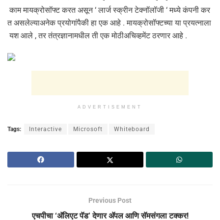
काम मायक्रोसॉफ्ट करत असून ‘ लार्ज स्क्रीन टेक्नॉलॉजी ‘ मध्ये कंपनी कर
त असलेल्याअनेक प्रयोगांपैकी हा एक आहे . मायक्रोसॉफ्टच्या या प्रयत्नाला
यश आले , तर तंत्रज्ञानामधील ती एक मोठीअचिव्हमेंट ठरणार आहे .
ADVERTISEMENT
Tags:
Interactive
Microsoft
Whiteboard
Previous Post
एचपीचा ‘अ‍ॅलिएट पॅड’ देणार अ‍ॅपल आणि सॅमसंगला टक्कर!