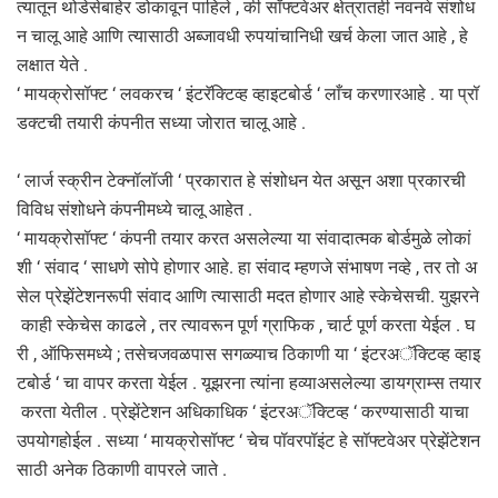
त्यातून थोडेसेबाहेर डोकावून पाहिले , की सॉफ्टवेअर क्षेत्रातही नवनवे संशोध
न चालू आहे आणि त्यासाठी अब्जावधी रुपयांचानिधी खर्च केला जात आहे , हे
लक्षात येते .
‘ मायक्रोसॉफ्ट ‘ लवकरच ‘ इंटरॅक्टिव्ह व्हाइटबोर्ड ‘ लाँच करणारआहे . या प्रॉ
डक्टची तयारी कंपनीत सध्या जोरात चालू आहे .
‘ लार्ज स्क्रीन टेक्नॉलॉजी ‘ प्रकारात हे संशोधन येत असून अशा प्रकारची
विविध संशोधने कंपनीमध्ये चालू आहेत .
‘ मायक्रोसॉफ्ट ‘ कंपनी तयार करत असलेल्या या संवादात्मक बोर्डमुळे लोकां
शी ‘ संवाद ‘ साधणे सोपे होणार आहे. हा संवाद म्हणजे संभाषण नव्हे , तर तो अ
सेल प्रेझेंटेशनरूपी संवाद आणि त्यासाठी मदत होणार आहे स्केचेसची. युझरने
काही स्केचेस काढले , तर त्यावरून पूर्ण ग्राफिक , चार्ट पूर्ण करता येईल . घ
री , ऑफिसमध्ये ; तसेचजवळपास सगळ्याच ठिकाणी या ‘ इंटरअॅक्टिव्ह व्हाइ
टबोर्ड ‘ चा वापर करता येईल . यूझरना त्यांना हव्याअसलेल्या डायग्राम्स तयार
करता येतील . प्रेझेंटेशन अधिकाधिक ‘ इंटरअॅक्टिव्ह ‘ करण्यासाठी याचा
उपयोगहोईल . सध्या ‘ मायक्रोसॉफ्ट ‘ चेच पॉवरपॉइंट हे सॉफ्टवेअर प्रेझेंटेशन
साठी अनेक ठिकाणी वापरले जाते .