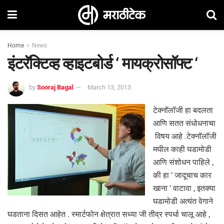
Home
News
इंटरॅक्टिव्ह व्हाइटबोर्ड ‘ मायक्रोसॉफ्ट ‘
by
Sooraj Bagal
March 13, 2013
टेक्नॉलॉजी हा बदलता
आणि सतत संधोधनाचा
विषय आहे .टेक्नॉलॉजी
मघील काही घडामोडी
आणि संशोधन पाहिले ,
की हा ‘ जादूचाच कार
खाना ‘ वाटावा , इतक्या
घडामोडी अत्यंत वेगाने
घडताना दिसत आहेत . स्मार्टफोन क्षेत्रात सध्या जी तीव्र स्पर्धा चालू आहे ,