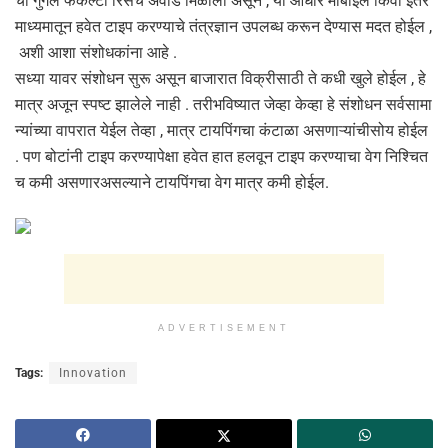
चा गुगल फॅकल्टी रिसर्च अवॉर्ड मिळाला असून , या आधारे मोबाइल किंवा इतर
माध्यमातून हवेत टाइप करण्याचे तंत्रज्ञान उपलब्ध करून देण्यास मदत होईल ,
अशी आशा संशोधकांना आहे .
सध्या यावर संशोधन सुरू असून बाजारात विक्रीसाठी ते कधी खुले होईल , हे
मात्र अजून स्पष्ट झालेले नाही . तरीभविष्यात जेव्हा केव्हा हे संशोधन सर्वसामा
न्यांच्या वापरात येईल तेव्हा , मात्र टायपिंगचा कंटाळा असणाऱ्यांचीसोय होईल
. पण बोटांनी टाइप करण्यापेक्षा हवेत हात हलवून टाइप करण्याचा वेग निश्चित
च कमी असणारअसल्याने टायपिंगचा वेग मात्र कमी होईल.
ADVERTISEMENT
Tags:
Innovation