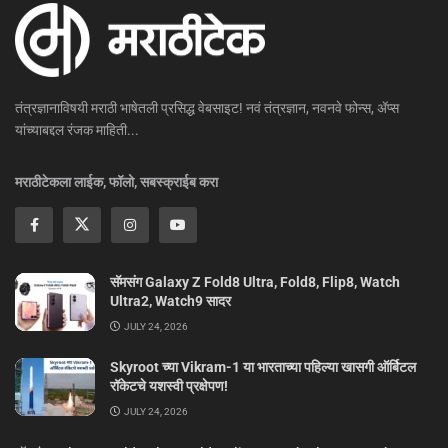
तंत्रज्ञानाविषयी मराठी भाषेतली प्रसिद्ध वेबसाइट! नवं तंत्रज्ञान, नवनवे फोन्स, ॲप्स
यांच्याबद्दल रंजक माहिती...
मराठीटेकला लाईक, फॉलो, सबस्क्राईब करा
सॅमसंग Galaxy Z Fold8 Ultra, Fold8, Flip8, Watch
Ultra2, Watch9 सादर
JULY 24, 2026
Skyroot च्या Vikram-1 या भारताच्या पहिल्या खासगी ऑर्बिटल
रॉकेटचे यशस्वी प्रक्षेपण!
JULY 24, 2026