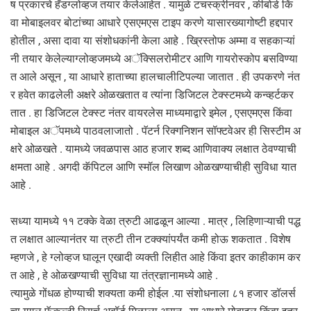
ष प्रकारचे हँडग्लोव्हज तयार केलेआहेत . यामुळे टचस्क्रीनवर , कीबोर्ड किं
वा मोबाइलवर बोटांच्या आधारे एसएमएस टाइप करणे यासारख्यागोष्टी हद्दपार
होतील , असा दावा या संशोधकांनी केला आहे . ख्रिस्तोफ अम्मा व सहकाऱ्यां
नी तयार केलेल्याग्लोव्हजमध्ये अॅक्सिलरोमीटर आणि गायरोस्कोप बसविण्या
त आले असून , या आधारे हाताच्या हालचालीटिपल्या जातात . ही उपकरणे नंत
र हवेत काढलेली अक्षरे ओळखतात व त्यांना डिजिटल टेक्स्टमध्ये कन्व्हर्टकर
तात . हा डिजिटल टेक्स्ट नंतर वायरलेस माध्यमाद्वारे इमेल , एसएमएस किंवा
मोबाइल अॅपमध्ये पाठवलाजातो . पॅटर्न रिक्गनिशन सॉफ्टवेअर ही सिस्टीम अ
क्षरे ओळखते . यामध्ये जवळपास आठ हजार शब्द आणिवाक्य लक्षात ठेवण्याची
क्षमता आहे . अगदी कॅपिटल आणि स्मॉल लिखाण ओळखण्याचीही सुविधा यात
आहे .
सध्या यामध्ये ११ टक्के वेळा त्रुटी आढळून आल्या . मात्र , लिहिणाऱ्याची पद्ध
त लक्षात आल्यानंतर या त्रुटी तीन टक्क्यांपर्यंत कमी होऊ शकतात . विशेष
म्हणजे , हे ग्लोव्हज घालून एखादी व्यक्ती लिहीत आहे किंवा इतर काहीकाम कर
त आहे , हे ओळखण्याची सुविधा या तंत्रज्ञानामध्ये आहे .
त्यामुळे गोंधळ होण्याची शक्यता कमी होईल .या संशोधनाला ८१ हजार डॉलर्स