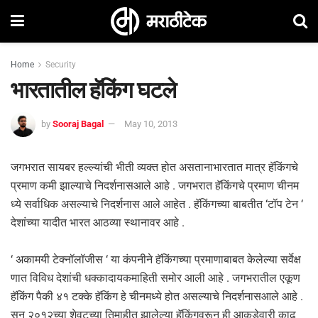
Home
Security
भारतातील हॅकिंग घटले
by
Sooraj Bagal
May 10, 2013
जगभरात सायबर हल्ल्यांची भीती व्यक्त होत असतानाभारतात मात्र हॅकिंगचे
प्रमाण कमी झाल्याचे निदर्शनासआले आहे . जगभरात हॅकिंगचे प्रमाण चीनम
ध्ये सर्वाधिक असल्याचे निदर्शनास आले आहेत . हॅकिंगच्या बाबतीत ‘टॉप टेन ‘
देशांच्या यादीत भारत आठव्या स्थानावर आहे .
‘ अकामयी टेक्नॉलॉजीस ‘ या कंपनीने हॅकिंगच्या प्रमाणाबाबत केलेल्या सर्वेक्ष
णात विविध देशांची धक्कादायकमाहिती समोर आली आहे . जगभरातील एकूण
हॅकिंग पैकी ४१ टक्के हॅकिंग हे चीनमध्ये होत असल्याचे निदर्शनासआले आहे .
सन २०१२च्या शेवटच्या तिमाहीत झालेल्या हॅकिंगवरून ही आकडेवारी काढ