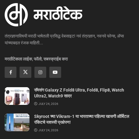
तंत्रज्ञानाविषयी मराठी भाषेतली प्रसिद्ध वेबसाइट! नवं तंत्रज्ञान, नवनवे फोन्स, ॲप्स
यांच्याबद्दल रंजक माहिती...
मराठीटेकला लाईक, फॉलो, सबस्क्राईब करा
सॅमसंग Galaxy Z Fold8 Ultra, Fold8, Flip8, Watch
Ultra2, Watch9 सादर
JULY 24, 2026
Skyroot च्या Vikram-1 या भारताच्या पहिल्या खासगी ऑर्बिटल
रॉकेटचे यशस्वी प्रक्षेपण!
JULY 24, 2026