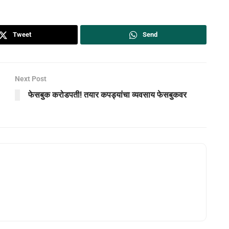
Tweet
Send
Next Post
फेसबुक करोडपती! तयार कपड्यांचा व्यवसाय फेसबुकवर