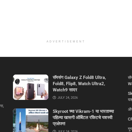
ADVERTISEMENT
सॅमसंग Galaxy Z Fold8 Ultra,
सॅ
Fold8, Flip8, Watch Ultra2,
Wa
Watch9 सादर
Sk
JULY 24, 2026
यशस
्स,
ॲप
Skyroot च्या Vikram-1 या भारताच्या
पहिल्या खासगी ऑर्बिटल रॉकेटचे यशस्वी
CR
प्रक्षेपण!
गू
JULY 24, 2026