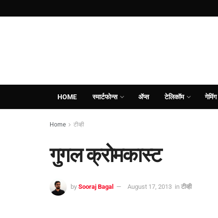
HOME
स्मार्टफोन्स
ॲप्स
टेलिकॉम
गेमिंग
Home
टीव्ही
गुगल क्रोमकास्ट
by
Sooraj Bagal
August 17, 2013
in
टीव्ही