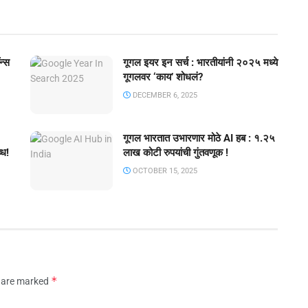
न्स
गूगल इयर इन सर्च : भारतीयांनी २०२५ मध्ये
गूगलवर ‘काय’ शोधलं?
DECEMBER 6, 2025
गूगल भारतात उभारणार मोठे AI हब : १.२५
्ध!
लाख कोटी रुपयांची गुंतवणूक !
OCTOBER 15, 2025
*
s are marked