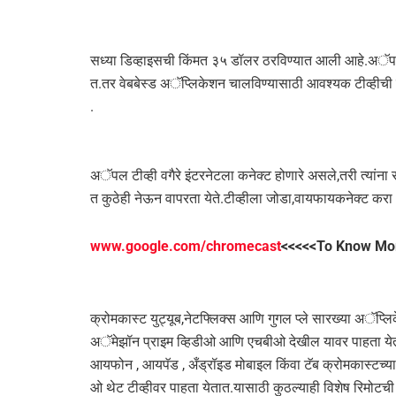
सध्या डिव्हाइसची किंमत ३५ डॉलर ठरविण्यात आली आहे.अॅपल
त.तर वेबबेस्ड अॅप्लिकेशन चालविण्यासाठी आवश्यक टीव्हीची 
.
अॅपल टीव्ही वगैरे इंटरनेटला कनेक्ट होणारे असले,तरी त्यांन
त कुठेही नेऊन वापरता येते.टीव्हीला जोडा,वायफायकनेक्ट करा 
www.google.com/chromecast‎
<<<<<To Know Mo
क्रोमकास्ट युट्यूब,नेटफ्लिक्स आणि गुगल प्ले सारख्या अॅप्ल
अॅमेझॉन प्राइम व्हिडीओ आणि एचबीओ देखील यावर पाहता येतात.त
आयफोन , आयपॅड , अँड्रॉइड मोबाइल किंवा टॅब क्रोमकास्टच्या सह
ओ थेट टीव्हीवर पाहता येतात.यासाठी कुठल्याही विशेष रिमोट