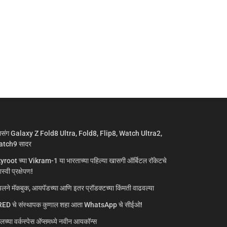
मसंग Galaxy Z Fold8 Ultra, Fold8, Flip8, Watch Ultra2,
tch9 सादर
yroot च्या Vikram-1 या भारताच्या पहिल्या खासगी ऑर्बिटल रॉकेटचे
्वी प्रक्षेपण!
लने मॅकबुक, आयपॅडच्या आणि इतर प्रॉडक्टच्या किंमती वाढवल्या
ED चे संस्थापक कुणाल शहा आता WhatsApp चे सीईओ!
गलच्या वर्कस्पेस अ‍ॅप्समध्ये नवीन आयकॉन्स