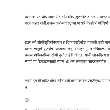
क्रोमकास्ट घेतल्यावर सेट टॉप बॉक्स,इंटरनेट डोंगल यासारख्
गरज पडत नाही.केवळ क्रोमकास्टच्या आधारे व्हिडीओ ऑडिओ टी
इतर सर्व सोयीसुविधांप्रमाणे हे डिव्हाइसदेखील यशस्वी व्हावे या
करेल.त्यामुळे युजर्सचा सध्याचा अनुभव पाहून गुगल नजिकच्या भव
करून अधिकाधिक सोयी पुरवेल हे निश्चित . याची लोकप्रियत
न्याही या डिव्हाइससाठी त्यांचे अॅप्स लवकरच सादरकरतील .
सध्या एचडी व्हीडिओचा ट्रेंड आहे.क्रोमकास्ट एचडीएमआय पोर
हे.