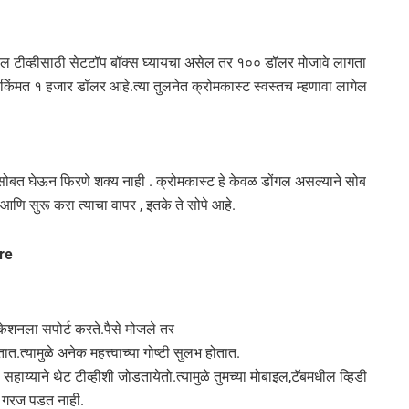
 टीव्हीसाठी सेटटॉप बॉक्स घ्यायचा असेल तर १०० डॉलर मोजावे लागता
किंमत १ हजार डॉलर आहे.त्या तुलनेत क्रोमकास्ट स्वस्तच म्हणावा लागेल
ा सोबत घेऊन फिरणे शक्य नाही . क्रोमकास्ट हे केवळ डोंगल असल्याने सोब
आणि सुरू करा त्याचा वापर , इतके ते सोपे आहे.
re
िकेशनला सपोर्ट करते.पैसे मोजले तर
्यामुळे अनेक महत्त्वाच्या गोष्टी सुलभ होतात.
ाय्याने थेट टीव्हीशी जोडतायेतो.त्यामुळे तुमच्या मोबाइल,टॅबमधील व्हिडी
ची गरज पडत नाही.