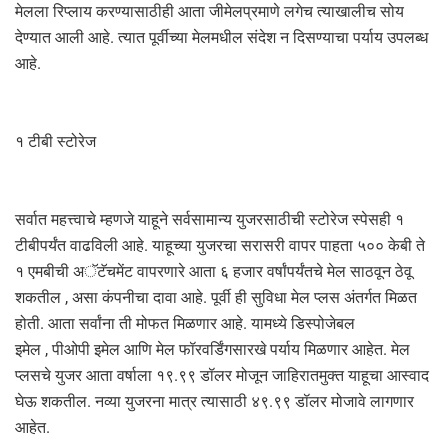
मेलला रिप्लाय करण्यासाठीही आता जीमेलप्रमाणे लगेच त्याखालीच सोय
देण्यात आली आहे. त्यात पूर्वीच्या मेलमधील संदेश न दिसण्याचा पर्याय उपलब्ध
आहे.
१ टीबी स्टोरेज
सर्वात महत्त्वाचे म्हणजे याहूने सर्वसामान्य युजरसाठीची स्टोरेज स्पेसही १
टीबीपर्यंत वाढविली आहे. याहूच्या युजरचा सरासरी वापर पाहता ५०० केबी ते
१ एमबीची अॅटॅचमेंट वापरणारे आता ६ हजार वर्षांपर्यंतचे मेल साठवून ठेवू
शकतील , असा कंपनीचा दावा आहे. पूर्वी ही सुविधा मेल प्लस अंतर्गत मिळत
होती. आता सर्वांना ती मोफत मिळणार आहे. यामध्ये डिस्पोजेबल
इमेल , पीओपी इमेल आणि मेल फॉरवर्डिंगसारखे पर्याय मिळणार आहेत. मेल
प्लसचे युजर आता वर्षाला १९.९९ डॉलर मोजून जाहिरातमुक्त याहूचा आस्वाद
घेऊ शकतील. नव्या युजरना मात्र त्यासाठी ४९.९९ डॉलर मोजावे लागणार
आहेत.