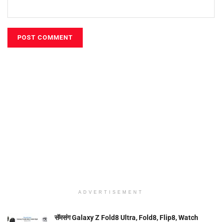
ADVERTISEMENT
सॅमसंग Galaxy Z Fold8 Ultra, Fold8, Flip8, Watch