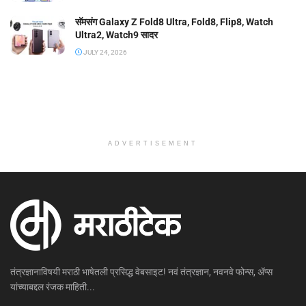
सॅमसंग Galaxy Z Fold8 Ultra, Fold8, Flip8, Watch
Ultra2, Watch9 सादर
JULY 24, 2026
ADVERTISEMENT
तंत्रज्ञानाविषयी मराठी भाषेतली प्रसिद्ध वेबसाइट! नवं तंत्रज्ञान, नवनवे फोन्स, ॲप्स
यांच्याबद्दल रंजक माहिती...