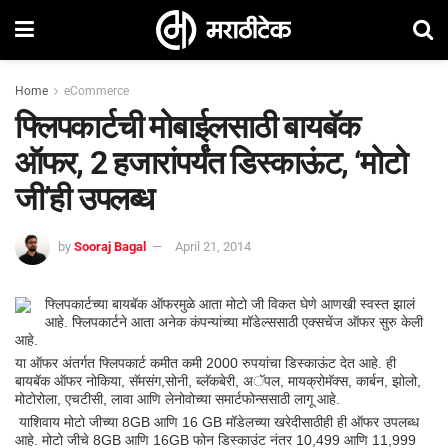
Home
eCommerce
फ्लिपकार्टची मोबाईलसाठी बायबॅक
ऑफर, 2 हजारांपर्यंत डिस्काऊंट, ‘मोटो
जी’ही उपलब्ध
by
Sooraj Bagal
April 21, 2014
फ्लिपकार्टच्या बायबॅक ऑफरमुळे आता मोटो जी विकत घेणे आणखी स्वस्त झालं
आहे. फ्लिपकार्टने आता अनेक कंपन्यांच्या मॉडेल्ससाठी एक्सचेंज ऑफर सुरु केली
आहे.
या ऑफर अंतर्गत फ्लिपकार्ट कमीत कमी 2000 रुपयांचा डिस्काऊंट देत आहे. ही
बायबॅक ऑफर नोकिया, सॅमसंग,सोनी, ब्लॅकबेरी, अॅपल, मायक्रोमॅक्स, कार्बन, झोलो,
मोटोरोला, एचटीसी, लावा आणि लेनोवोच्या समार्टफोन्ससाठी लागू आहे.
याशिवाय मोटो जीच्या 8GB आणि 16 GB मॉडेलच्या खरेदीसाठीही ही ऑफर उपलब्ध
आहे. मोटो जीचे 8GB आणि 16GB फोन डिस्काउंट नंतर 10,499 आणि 11,999