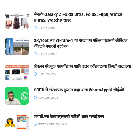
सॅमसंग Galaxy Z Fold8 Ultra, Fold8, Flip8, Watch
Ultra2, Watch9 सादर
JULY 24, 2026
Skyroot च्या Vikram-1 या भारताच्या पहिल्या खासगी ऑर्बिटल
रॉकेटचे यशस्वी प्रक्षेपण!
JULY 24, 2026
ॲपलने मॅकबुक, आयपॅडच्या आणि इतर प्रॉडक्टच्या किंमती वाढवल्या
JUNE 25, 2026
CRED चे संस्थापक कुणाल शहा आता WhatsApp चे सीईओ!
JUNE 25, 2026
एस.टी.च्या वेळापत्रकाची माहिती आता मोबाईलवर
SEPTEMBER 25, 2012