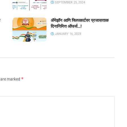
SEPTEMBER 25, 2024
ल
ॲमेझॉन आणि फ्लिपकार्टवर प्रजासत्ताक
दिनानिमित्त ऑफर्स…!
JANUARY 16, 2023
*
s are marked