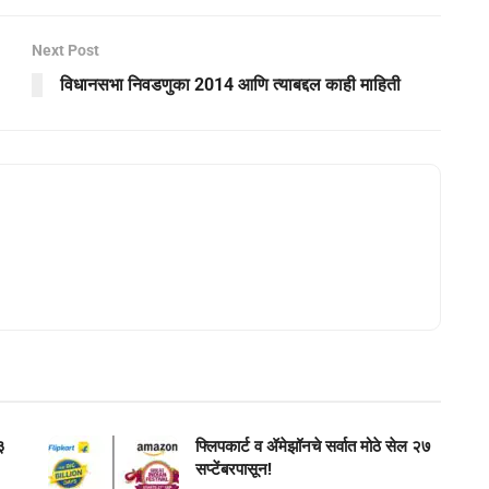
Next Post
विधानसभा निवडणुका 2014 आणि त्याबद्दल काही माहिती
३
फ्लिपकार्ट व ॲमेझॉनचे सर्वात मोठे सेल २७
सप्टेंबरपासून!