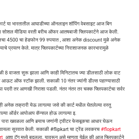
लिपकार्ट या भारतातील आघाडीच्या ऑनलाइन शॉपिंग वेबसाइट आज बिग
आणि सोशल मीडिया वरती बरीच ऑफर आतषबाजी फ्लिपकार्टने आज केली.
ीएलचा 4500 चा हेडफोन 99 रुपयात , आशा अनेक discount मुळे अनेक
े प्रयत्न केले. मात्र फ्लिपकार्टच्या निराशाजनक कारभारामुळे
ी 8 वाजता सुरू झाला आणि काही मिनिटातच ज्या डीलसाठी लोक वाट
र्व आऊट ऑफ स्टॉक झाली. सकाळी 10 नंतर ज्यांनी डील्स पहाण्यासाठी
च्या पदरी तर आणखी निराशा पडली. नंतर नंतर तर चक्क फ्लिपकार्टचा सर्वर
ी अनेक तक्रारी येऊ लागल्या जसे की कार्ट मधील घेतलेल्या वस्तु
ल्या ऑर्डर आपोआप कॅन्सल होऊ लागल्या इ.
ंचा पारा खवळला आणि बर्‍याच जणांनी ट्वीटर फेसबूकचा आधार घेऊन
ोंदवायला सुरवात केली. सकाळी #flipkart चा ट्रेंड लवकरच
#flopkart
rt
अशा टॅग मध्ये बदलला. यावरून असे म्हणता येईल की आज फ्लिपकार्टने