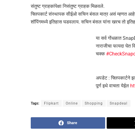
संतुष्ट ग्राहकांपेक्षा निसंतुष्ट ग्राहक मिळवले.
फ्लिपकार्ट संस्थापक सीईओ सचिन बंसल मात्र असं म्हणत आहे
शॉपिंगमध्ये इतिहास घडवलाय. सचिन बंसल यांना खरच तो इतिह
या सर्व गोंधळात Snap
नाराजीचा फायदा घेत व
चक्क
#CheckSnapd
अपडेट : फ्लिपकार्टने झ
पूर्ण इथे वाचता येईल
ht
Tags:
Flipkart
Online
Shopping
Snapdeal
Share