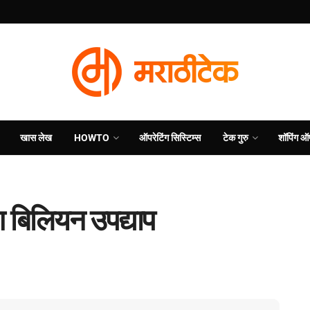
खास लेख
HOWTO
ऑपरेटिंग सिस्टिम्स
टेक गुरु
शॉपिंग ऑ
िग बिलियन उपद्याप