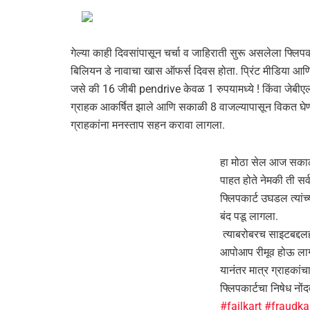
गेल्या काही दिवसांपासून चर्चा व जाहिराती सुरू असलेला फ्
बिलियन डे नावाचा खास ऑफर्स दिवस होता. प्रिंट मीडिया 
जसे की 16 जीबी pendrive केवळ 1 रुपयामध्ये ! किंवा जेब
ग्राहक आकर्षित झाले आणि सकाळी 8 वाजल्यापासून विकत घेण्याच
ग्राहकांना मनस्ताप सहन करावा लागला.
हा मोठा सेल आज सकाळ
पाहत होते नेमकी ती स
फ्लिपकार्ट उघडल त्यां
बंद पडू लागला.
त्याबरोबरच साइटबद्दलह
आपोआप रीमूव होऊ लाग
यानंतर मात्र ग्राहका
फ्लिपकार्टचा निषेध न
#failkart
#fraudka