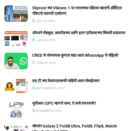
Skyroot च्या Vikram-1 या भारताच्या पहिल्या खासगी ऑर्बिटल
रॉकेटचे यशस्वी प्रक्षेपण!
JULY 24, 2026
ॲपलने मॅकबुक, आयपॅडच्या आणि इतर प्रॉडक्टच्या किंमती वाढवल्या
JUNE 25, 2026
CRED चे संस्थापक कुणाल शहा आता WhatsApp चे सीईओ!
JUNE 25, 2026
एस.टी.च्या वेळापत्रकाची माहिती आता मोबाईलवर
SEPTEMBER 25, 2012
यूपीआय (UPI) म्हणजे काय, ते कसे वापरायचे?
NOVEMBER 4, 2016
सॅमसंग Galaxy Z Fold8 Ultra, Fold8, Flip8, Watch