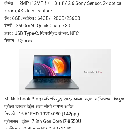
कॅमेरा : 12MP+12MP, f / 1.8 + f / 2.6 Sony Sensor, 2x optical
zoom, 4K video capture
रॅम : 6GB, स्टोरेज : 64GB/128GB/256GB
बॅटरी : 3500mAh Quick Charge 3.0
इतर : USB Type-C, फिंगरप्रिंट सेन्सर, NFC
किंमत : ₹२५०००
Mi Notebook Pro हा लॅपटॉपसुद्धा सादर झाला असून अॅपलच्या मॅकबुक
प्रोला टक्कर देईल अशा सोयी यामध्ये आहेत.
डिस्प्ले : 15.6″ FHD 1920×080 (142ppi)
प्रोसेसर : इंटेल i7 8th Gen Core i7-8550U
ग्राफिक्स : GeForce NVIDIA MX150