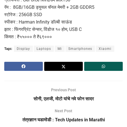
रॅम : 8GB/16GB ड्युयल चॅनल मेमरी + 2GB GDDR5
स्टोरेज : 256GB SSD
स्पीकर : Harman Infinity डॉल्बी साऊंड
इतर : फिंगरप्रिंट सेन्सर, विंडोज १० होम, USB C
किंमत : ₹५५००० ते ₹६९०००
Tags:
Display
Laptops
Mi
Smartphones
Xiaomi
Previous Post
सोनी, एलजी, मोटो यांचे नवे फोन सादर
Next Post
तंत्रज्ञान घडामोडी : Tech Updates in Marathi