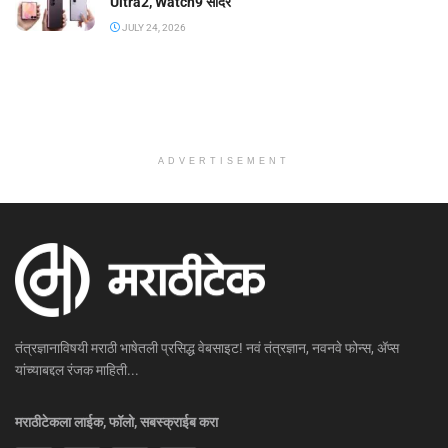
Ultra2, Watch9 सादर
JULY 24, 2026
ADVERTISEMENT
तंत्रज्ञानाविषयी मराठी भाषेतली प्रसिद्ध वेबसाइट! नवं तंत्रज्ञान, नवनवे फोन्स, ॲप्स
यांच्याबद्दल रंजक माहिती...
मराठीटेकला लाईक, फॉलो, सबस्क्राईब करा