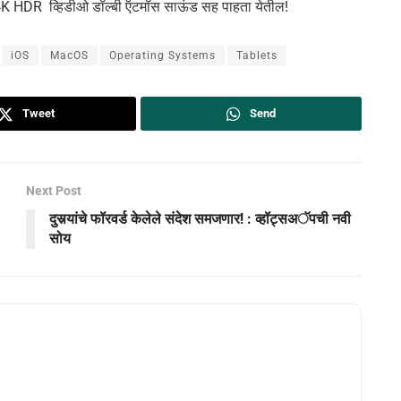
 HDR व्हिडीओ डॉल्बी ऍटमॉस साऊंड सह पाहता येतील!
iOS
MacOS
Operating Systems
Tablets
Tweet
Send
Next Post
दुसर्‍यांचे फॉरवर्ड केलेले संदेश समजणार! : व्हॉट्सअॅपची नवी
सोय