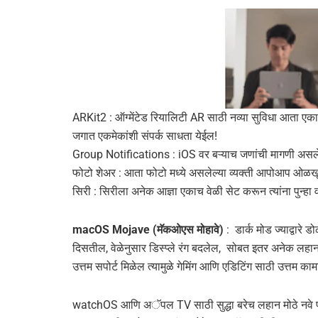
ARKit2 : ऑग्मेंटेड रियालिटी AR साठी नव्या सुविधा आता एका
जगात एकमेकांशी संपर्क साधता येईल!
Group Notifications : iOS वर बऱ्याच जणांची मागणी असल
फोटो शेअर : आता फोटो मध्ये असलेल्या व्यक्ती आपोआप ओळखून
सिरी : सिरीला अनेक आज्ञा एकाच वेळी सेट करून त्यांना पुन्हा 
macOS Mojave (मॅकओएस मोहावे)
: डार्क मोड ज्याद्वारे डो
दिसतील, वेळेनुसार डिस्प्ले रंग बदलेल, सोबत इतर अनेक लह
उत्तम सपोर्ट मिळेल त्यामुळे गेमिंग आणि एडिटिंग साठी उत्तम का
watchOS आणि अॅपल TV साठी सुद्धा बरेच लहान मोठे नवे पर्