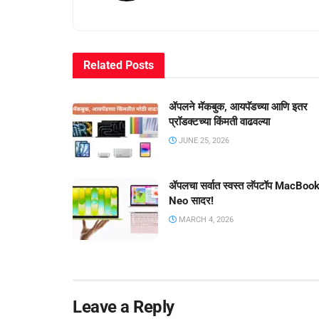
Related
Posts
ॲपलने मॅकबुक, आयपॅडच्या आणि इतर
प्रॉडक्टच्या किंमती वाढवल्या
JUNE 25, 2026
ॲपलचा सर्वात स्वस्त लॅपटॉप MacBoo
Neo सादर!
MARCH 4, 2026
Leave a Reply