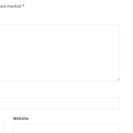
*
s are marked
Website