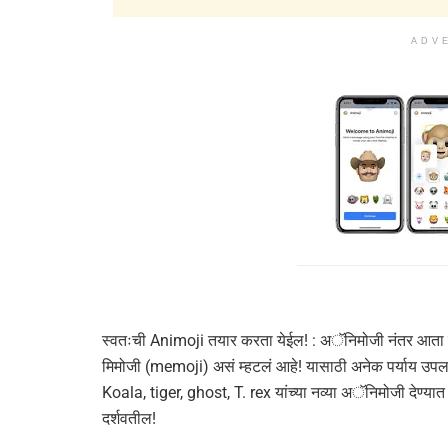
ADV
स्वतःची Animoji तयार करता येईल! : अॅनिमोजी नंतर आता स
मिमोजी (memoji) असं म्हटलं आहे! यासाठी अनेक पर्याय उपलब्
Koala, tiger, ghost, T. rex यांच्या नव्या अॅनिमोजी देण्यात
दर्शवतील!