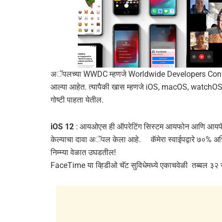
अॅपलच्या WWDC म्हणजे Worldwide Developers Conferenc
आल्या आहेत. त्यापैकी खास म्हणजे iOS, macOS, watchOS यांच
गोष्टी पाहता येतील.
iOS 12
: आयओएस ही ऑपरेटिंग सिस्टम आयफोन आणि आयपॅड टॅ
केल्याचा दावा अॅपल केला आहे. कॅमेरा स्वाईपद्वारे ७०%
निम्म्या वेळात उघडतील!
FaceTime या व्हिडीओ चॅट सुविधेमध्ये एकाचवेळी तब्बल ३२ 