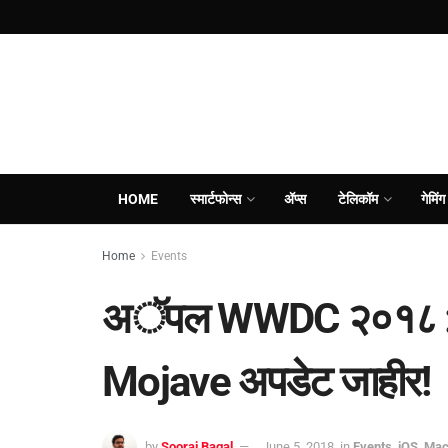
HOME
स्मार्टफोन्स
ॲप्स
टेलिकॉम
गेमिंग
Home
Events
अॅपल WWDC २०१८ :
Mojave अपडेट जाहीर!
by
Sooraj Bagal
June 5, 2018
in
Events
,
iOS
,
Ma