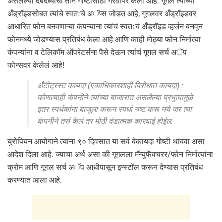
असलेल्या दबदब्याचा तीन गोष्टींसाठी गैरवापर केला आहे. गूगल त्यांच्या
अँड्रॉइडसोबत त्यांचे स्वतःचे अॅप्स जोडत आहे, गूगलवर अँड्रॉइडवर
आधारित फोन बनवणाऱ्या कंपन्याना त्यांचं स्वतःचं अँड्रॉइड व्हर्जन बनवून
फोनमध्ये जोडण्यास प्रतिबंध केला आहे आणि काही मोठ्या फोन निर्मात्या
कंपन्यांना व टेलिकॉम ऑपरेटर्सना पैसे देऊन त्यांचं गूगल सर्च अॅप
फोन्सवर केलेलं आहे!
अँटीट्रस्ट कायदा (एकाधिकारशाही विरोधात कायदा) :
कोणत्याही कंपनीने त्यांच्या बाजारात असलेल्या प्रभुत्वामुळे
इतर स्पर्धकांना बाजूला करून स्पर्धा नष्ट करू नये जर त्या
कंपनीने तसं केलं तर मोठी दंडात्मक कारवाई होईल.
युरोपियन आयोगाने त्यांना ९० दिवसात या सर्व बेकायदा गोष्टी थांबवा असा
आदेश दिला आहे. ज्याचा अर्थ असा की गूगलला मॅन्युफॅक्चरर/फोन निर्मात्यांना
क्रोम आणि गूगल सर्च अॅप आधीपासून इन्स्टॉल करून देण्यास प्रतिबंध
करण्यात आला आहे.