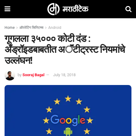
Home
ऑपरेटिंग सिस्टिम्स
Android
गूगलला ३५००० कोटी दंड :
अँड्रॉइडबाबतीत अॅंटीट्रस्ट नियमांचे
उल्लंघन!
by
Sooraj Bagal
July 18, 2018