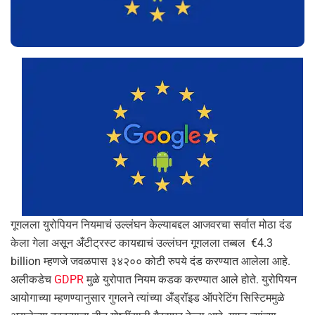
गूगलला युरोपियन नियमाचं उल्लंघन केल्याबद्दल आजवरचा सर्वात मोठा दंड
केला गेला असून अँटीट्रस्ट कायद्याचं उल्लंघन गूगलला तब्बल €4.3
billion म्हणजे जवळपास ३४२०० कोटी रुपये दंड करण्यात आलेला आहे.
अलीकडेच
GDPR
मुळे युरोपात नियम कडक करण्यात आले होते. युरोपियन
आयोगाच्या म्हणण्यानुसार गुगलने त्यांच्या अँड्रॉइड ऑपरेटिंग सिस्टिममुळे