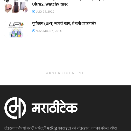
Ultra2, Watch9 सादर
JULY 24, 2026
यूपीआय (UPI) म्हणजे काय, ते कसे वापरायचे?
NOVEMBER 4, 2016
ADVERTISEMENT
तंत्रज्ञानाविषयी मराठी भाषेतली प्रसिद्ध वेबसाइट! नवं तंत्रज्ञान, नवनवे फोन्स, ॲप्स