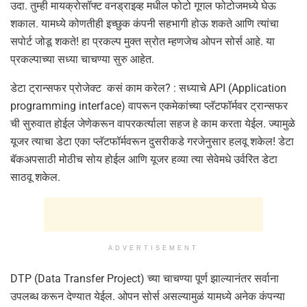
उदा. तुम्ही मायक्रोसॉफ्ट वनड्राइव्ह मधील फोटो गूगल फोटोजमध्ये घेऊ
शकाल. यामध्ये कोणतीही इच्छुक कंपनी सहभागी होऊ शकते आणि त्यांचा
सपोर्ट जोडू शकते! हा प्रकल्प मुक्त स्रोत म्हणजेच ओपन सोर्स आहे. या
प्रकल्पाच्या सध्या चाचण्या सुरु आहेत.
डेटा ट्रान्सफर प्रोजेक्ट कसं काम करेल? : सध्याचे API (Application
programming interface) वापरून एकमेकांच्या प्लॅटफॉर्मवर ट्रान्सफर
ची सुरुवात होईल जेणेकरून वापरकर्त्याला सहज हे काम करता येईल. ज्यामुळे
यूजर त्याचा डेटा एका प्लॅटफॉर्मवरून दुसरीकडे गरजेनुसार हलवू शकेल! डेटा
बॅकअपसाठी मोठीच सोय होईल आणि यूजर हव्या त्या सेवेमधे उर्वरित डेटा
साठवू शकेल.
ADVERTISEMENT
DTP (Data Transfer Project) च्या चाचण्या पूर्ण झाल्यानंतर सर्वाना
उपलब्ध करून देण्यात येईल. ओपन सोर्स असल्यामुळं यामध्ये अनेक कंपन्या