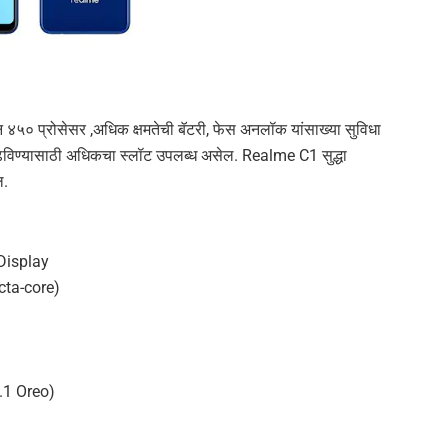
गन ४५० प्रोसेसर ,अधिक क्षमतेची बॅटरी, फेस अनलॉक यांसाख्या सुविधा
विण्यासाठी अधिकचा स्लॉट उपलब्ध असेल. Realme C1 सुद्धा
ल.
 Display
cta-core)
8.1 Oreo)