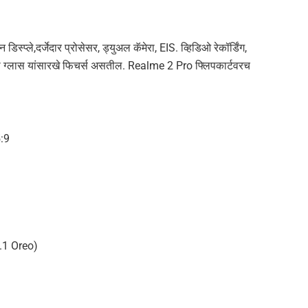
स्प्ले,दर्जेदार प्रोसेसर, ड्युअल कॅमेरा, EIS. व्हिडिओ रेकॉर्डिंग,
 ग्लास यांसारखे फिचर्स असतील. Realme 2 Pro फ्लिपकार्टवरच
5:9
8.1 Oreo)