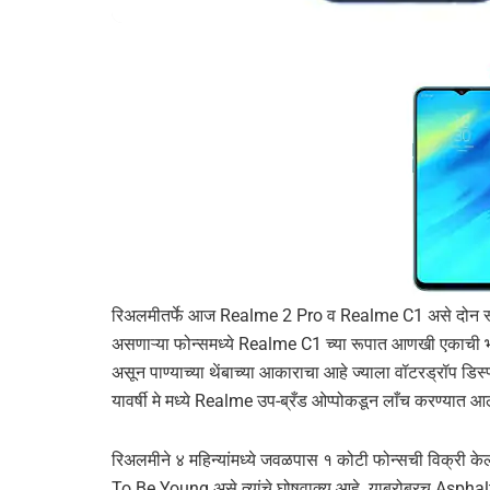
रिअलमीतर्फे आज Realme 2 Pro व Realme C1 असे दोन स्म
असणाऱ्या फोन्समध्ये Realme C1 च्या रूपात आणखी एकाची 
असून पाण्याच्या थेंबाच्या आकाराचा आहे ज्याला वॉटरड्रॉप डिस्प्ल
यावर्षी मे मध्ये Realme उप-ब्रँड ओप्पोकडून लाँच करण्यात आ
रिअलमीने ४ महिन्यांमध्ये जवळपास १ कोटी फोन्सची विक्री के
To Be Young असे त्यांचे घोषवाक्य आहे. याबरोबरच Asphalt