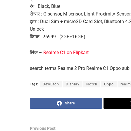
रंग : Black, Blue
सेन्सर : G-sensor, M-sensor, Light Proximity Senso
इतर : Dual Sim + microSD Card Slot, Bluetooth 4
Unlock
किंमत : ₹6999 (2GB+16GB)
लिंक –
Realme C1 on Flipkart
search terms Realme 2 Pro Realme C1 Oppo sub 
Tags:
DewDrop
Display
Notch
Oppo
realm
Share
Previous Post