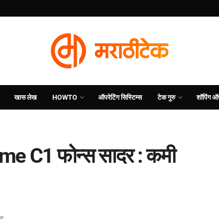
खास लेख
HOWTO
ऑपरेटिंग सिस्टिम्स
टेक गुरु
शॉपिंग ऑ
e C1 फोन्स सादर : कमी
्स