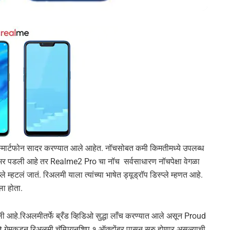
ार्टफोन सादर करण्यात आले आहेत. नॉचसोबत कमी किमतीमध्ये उपलब्ध
भर पडली आहे तर Realme2 Pro चा नॉच सर्वसाधारण नॉचपेक्षा वेगळा
े म्हटलं जातं. रिअलमी याला त्यांच्या भाषेत ड्यूड्रॉप डिस्प्ले म्हणत आहे.
ला होता.
ली आहे.रिअलमीतर्फे ब्रँड व्हिडिओ सुद्धा लाँच करण्यात आले असून Proud
 गेमकडून रिअलमी चॅम्पियनशिप १ ऑक्टोंबर पासून सुरु होणार असल्याची