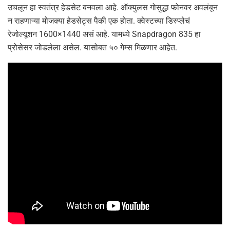
उचलून हा स्वतंत्र हेडसेट बनवला आहे. ऑक्युलस गोसुद्धा फोनवर अवलंबून
न राहणाऱ्या मोजक्या हेडसेट्स पैकी एक होता. क्वेस्टच्या डिस्प्लेचं
रेजोल्यूशन 1600×1440 असं आहे. यामध्ये Snapdragon 835 हा
प्रोसेसर जोडलेला असेल. यासोबत ५० गेम्स मिळणार आहेत.