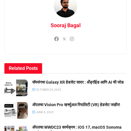
Sooraj Bagal
Related
Posts
सॅमसंगचा Galaxy XR हेडसेट सादर : अँड्रॉईड आणि AI ची जोड
OCTOBER 24, 2025
ॲपलचा Vision Pro व्हर्च्युअल रियालिटी (VR) हेडसेट जाहीर!
JUNE 6, 2023
ॲपलचा WWDC23 कार्यक्रम : iOS 17, macOS Sonoma