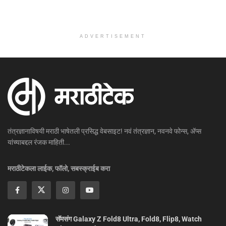
ADVERTISEMENT
तंत्रज्ञानाविषयी मराठी भाषेतली प्रसिद्ध वेबसाइट! नवं तंत्रज्ञान, नवनवे फोन्स, ॲप्स
यांच्याबद्दल रंजक माहिती...
मराठीटेकला लाईक, फॉलो, सबस्क्राईब करा
सॅमसंग Galaxy Z Fold8 Ultra, Fold8, Flip8, Watch