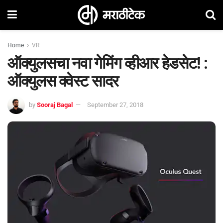
Home
VR
ऑक्युलसचा नवा गेमिंग व्हीआर हेडसेट! :
ऑक्युलस क्वेस्ट सादर
by
Sooraj Bagal
September 27, 2018