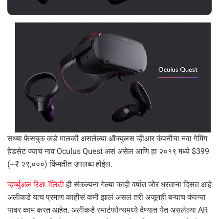
सध्या फेसबुक कडे मालकी असलेल्या ऑक्युलस व्हीआर कंपनीचा नवा गेमिंग
हेडसेट ज्याचं नाव Oculus Quest असं असेल आणि हा २०१९ मध्ये $399
(~₹ २९,०००) किंमतीत उपलब्ध होईल.
व्हर्च्युअल रिअॅलिटी
ही संकल्पना गेल्या काही वर्षात जोर धरताना दिसत आहे
अलीकडे याच प्रमाण काहीसं कमी झालं असलं तरी अजूनही बऱ्याच कंपन्या
यावर काम करत आहेत. अलीकडे स्मार्टफोन्समध्ये देण्यात येत असलेल्या AR