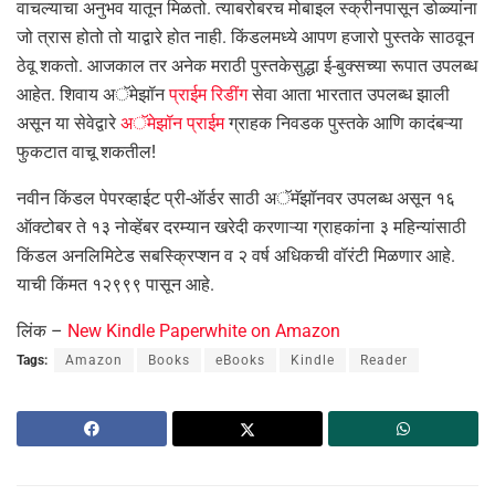
वाचल्याचा अनुभव यातून मिळतो. त्याबरोबरच मोबाइल स्क्रीनपासून डोळ्यांना
जो त्रास होतो तो याद्वारे होत नाही. किंडलमध्ये आपण हजारो पुस्तके साठवून
ठेवू शकतो. आजकाल तर अनेक मराठी पुस्तकेसुद्धा ई-बुक्सच्या रूपात उपलब्ध
आहेत. शिवाय अॅमेझॉन
प्राईम रिडींग
सेवा आता भारतात उपलब्ध झाली
असून या सेवेद्वारे
अॅमेझॉन प्राईम
ग्राहक निवडक पुस्तके आणि कादंबऱ्या
फुकटात वाचू शकतील!
नवीन किंडल पेपरव्हाईट प्री-ऑर्डर साठी अॅमॅझॉनवर उपलब्ध असून १६
ऑक्टोबर ते १३ नोव्हेंबर दरम्यान खरेदी करणाऱ्या ग्राहकांना ३ महिन्यांसाठी
किंडल अनलिमिटेड सबस्क्रिप्शन व २ वर्ष अधिकची वॉरंटी मिळणार आहे.
याची किंमत १२९९९ पासून आहे.
लिंक –
New Kindle Paperwhite on Amazon
Tags:
Amazon
Books
eBooks
Kindle
Reader