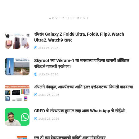
ADVERTISEMENT
सॅमसंग Galaxy Z Fold8 Ultra, Fold8, Flip8, Watch
Ultra2, Watch9 सादर
JULY 24, 2026
Skyroot च्या Vikram-1 या भारताच्या पहिल्या खासगी ऑर्बिटल
रॉकेटचे यशस्वी प्रक्षेपण!
JULY 24, 2026
ॲपलने मॅकबुक, आयपॅडच्या आणि इतर प्रॉडक्टच्या किंमती वाढवल्या
JUNE 25, 2026
CRED चे संस्थापक कुणाल शहा आता WhatsApp चे सीईओ!
JUNE 25, 2026
एस.टी.च्या वेळापत्रकाची माहिती आता मोबाईलवर