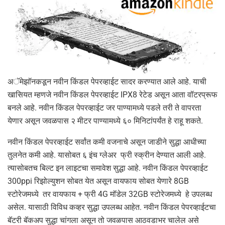
अॅमेझॉनकडून नवीन किंडल पेपरव्हाईट सादर करण्यात आले आहे. याची
खासियत म्हणजे नवीन किंडल पेपरव्हाईट IPX8 रेटेड असून आता वॉटरप्रूफ
बनले आहे. नवीन किंडल पेपरव्हाईट जर पाण्यामध्ये पडले तरी ते वापरता
येणार असून जवळपास २ मीटर पाण्यामध्ये ६० मिनिटांपर्यंत हे राहू शकते.
नवीन किंडल पेपरव्हाईट सर्वांत कमी वजनाचे असून जाडीने सुद्धा आधीच्या
तुलनेत कमी आहे. यासोबत ६ इंच ग्लेअर फ्री स्क्रीन देण्यात आली आहे.
त्यासोबतच बिल्ट इन लाइटचा समावेश सुद्धा आहे. नवीन किंडल पेपरव्हाईट
300ppi रिझोल्युशन सोबत येत असून वायफाय सोबत येणारे 8GB
स्टोरेजमध्ये तर वायफाय + फ्री 4G मॉडेल 32GB स्टोरेजमध्ये हे उपलब्ध
असेल. यासाठी विविध कव्हर सुद्धा उपलब्ध आहेत. नवीन किंडल पेपरव्हाईटचा
बॅटरी बॅकअप सुद्धा चांगला असून तो जवळपास आठवडाभर चालेल असे