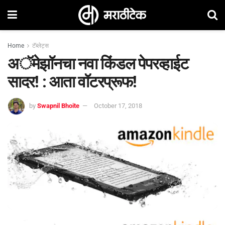
Home
टॅब्लेट्स
अॅमेझॉनचा नवा किंडल पेपरव्हाईट
सादर! : आता वॉटरप्रूफ!
by
Swapnil Bhoite
October 17, 2018