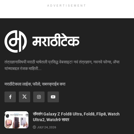
ADVERTISEMENT
तंत्रज्ञानाविषयी मराठी भाषेतली प्रसिद्ध वेबसाइट! नवं तंत्रज्ञान, नवनवे फोन्स, ॲप्स
यांच्याबद्दल रंजक माहिती...
मराठीटेकला लाईक, फॉलो, सबस्क्राईब करा
सॅमसंग Galaxy Z Fold8 Ultra, Fold8, Flip8, Watch
Ultra2, Watch9 सादर
JULY 24, 2026