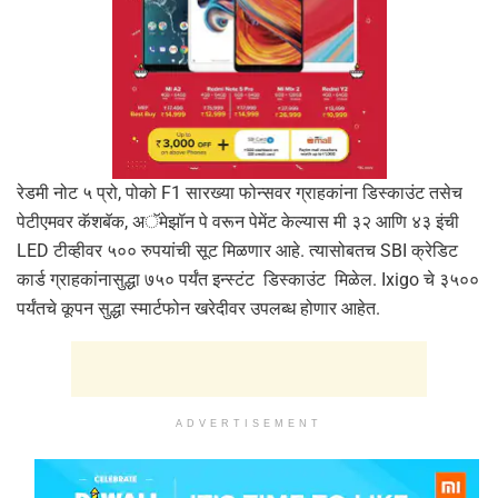
रेडमी नोट ५ प्रो, पोको F1 सारख्या फोन्सवर ग्राहकांना डिस्काउंट तसेच
पेटीएमवर कॅशबॅक, अॅमेझॉन पे वरून पेमेंट केल्यास मी ३२ आणि ४३ इंची
LED टीव्हीवर ५०० रुपयांची सूट मिळणार आहे. त्यासोबतच SBI क्रेडिट
कार्ड ग्राहकांनासुद्धा ७५० पर्यंत इन्स्टंट डिस्काउंट मिळेल. Ixigo चे ३५००
पर्यंतचे कूपन सुद्धा स्मार्टफोन खरेदीवर उपलब्ध होणार आहेत.
ADVERTISEMENT