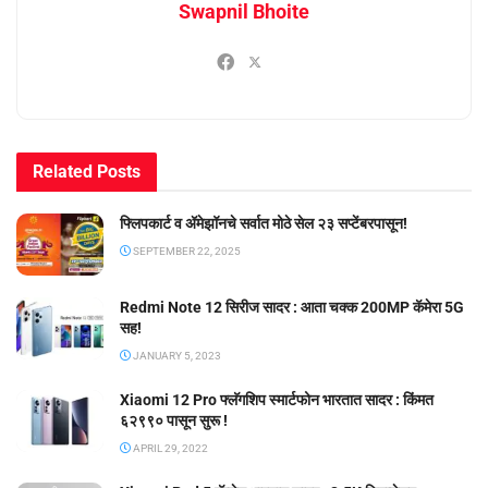
Swapnil Bhoite
Related
Posts
फ्लिपकार्ट व ॲमेझॉनचे सर्वात मोठे सेल २३ सप्टेंबरपासून!
SEPTEMBER 22, 2025
Redmi Note 12 सिरीज सादर : आता चक्क 200MP कॅमेरा 5G
सह!
JANUARY 5, 2023
Xiaomi 12 Pro फ्लॅगशिप स्मार्टफोन भारतात सादर : किंमत
६२९९० पासून सुरू !
APRIL 29, 2022