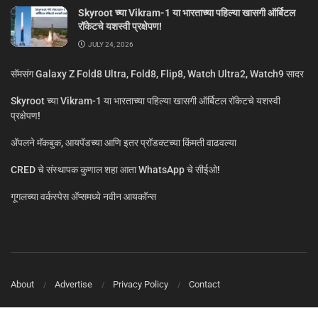
Skyroot च्या Vikram-1 या भारताच्या पहिल्या खासगी ऑर्बिटल
रॉकेटचे यशस्वी प्रक्षेपण!
JULY 24, 2026
सॅमसंग Galaxy Z Fold8 Ultra, Fold8, Flip8, Watch Ultra2, Watch9 सादर
Skyroot च्या Vikram-1 या भारताच्या पहिल्या खासगी ऑर्बिटल रॉकेटचे यशस्वी
प्रक्षेपण!
ॲपलने मॅकबुक, आयपॅडच्या आणि इतर प्रॉडक्टच्या किंमती वाढवल्या
CRED चे संस्थापक कुणाल शहा आता WhatsApp चे सीईओ!
गूगलच्या वर्कस्पेस अ‍ॅप्समध्ये नवीन आयकॉन्स
About
Advertise
Privacy Policy
Contact
© MarathiTech 2024
A Product by BagalTech