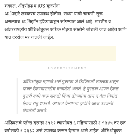
शकाल. अँड्रॉइड व iOS यूजर्सना
अॅपद्वारे लवकरच उपलब्ध होतील. सध्या याची चाचणी सुरू
असल्याच अॅमेझॉन इंडियाकडून सांगण्यात आलं आहे. भारतीय व
आंतरराष्ट्रीय ऑडिओबुक्स अधिक मोठ्या संख्येने जोडली जात आहेत आणि
यात दररोज भर घातली जाईल.
ADVERTISEMENT
ऑडिओबुक म्हणजे असं पुस्तक जे डिजिटली उपलब्ध असून
फक्त ऐकण्यासाठीच बनवलेलं असतं. हे पुस्तक आपण ऐकत
दुसरी कामे करू शकतो किंवा डोळ्यांना ताण न देता निवांत
ऐकत राहू शकतो. आवाज देण्याच्या दृष्टीने खास काळजी
घेतलेली असते.
ऑडिबलचे प्लॅन्स दरमहा ₹१९९ त्यासोबत ६ महिन्यासाठी ₹ १३४५ तर एक
वर्षासाठी ₹ २३३२ असे उपलब्ध करून देण्यात आले आहेत. ऑडिओबुक्स