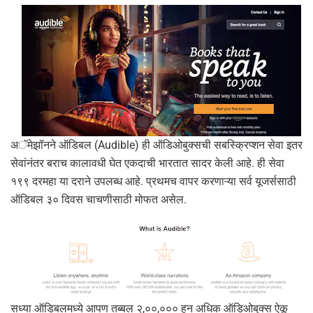
अॅमेझॉनने ऑडिबल (Audible) ही ऑडिओबुक्सची सबस्क्रिप्शन सेवा इतर
सेवांनंतर बराच कालावधी घेत एकदाची भारतात सादर केली आहे. ही सेवा
१९९ दरमहा या दराने उपलब्ध आहे. प्रथमच वापर करणाऱ्या सर्व यूजर्ससाठी
ऑडिबल ३० दिवस चाचणीसाठी मोफत असेल.
सध्या ऑडिबलमध्ये आपण तब्बल २,००,००० हून अधिक ऑडिओबुक्स ऐकू