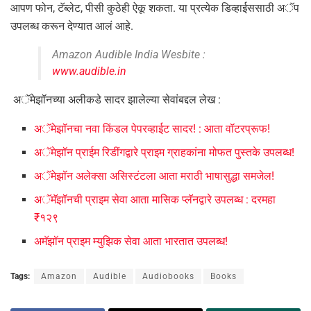
आपण फोन, टॅब्लेट, पीसी कुठेही ऐकू शकता. या प्रत्येक डिव्हाईससाठी अॅप
उपलब्ध करून देण्यात आलं आहे.
Amazon Audible India Wesbite :
www.audible.in
अॅमेझॉनच्या अलीकडे सादर झालेल्या सेवांबद्दल लेख :
अॅमेझॉनचा नवा किंडल पेपरव्हाईट सादर! : आता वॉटरप्रूफ!
अॅमेझॉन प्राईम रिडींगद्वारे प्राइम ग्राहकांना मोफत पुस्तके उपलब्ध!
अॅमेझॉन अलेक्सा असिस्टंटला आता मराठी भाषासुद्धा समजेल!
अॅमॅझॉनची प्राइम सेवा आता मासिक प्लॅनद्वारे उपलब्ध : दरमहा
₹१२९
अमॅझॉन प्राइम म्युझिक सेवा आता भारतात उपलब्ध!
Tags:
Amazon
Audible
Audiobooks
Books