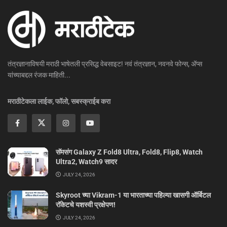
तंत्रज्ञानाविषयी मराठी भाषेतली प्रसिद्ध वेबसाइट! नवं तंत्रज्ञान, नवनवे फोन्स, ॲप्स
यांच्याबद्दल रंजक माहिती...
मराठीटेकला लाईक, फॉलो, सबस्क्राईब करा
सॅमसंग Galaxy Z Fold8 Ultra, Fold8, Flip8, Watch
Ultra2, Watch9 सादर
JULY 24, 2026
Skyroot च्या Vikram-1 या भारताच्या पहिल्या खासगी ऑर्बिटल
रॉकेटचे यशस्वी प्रक्षेपण!
JULY 24, 2026