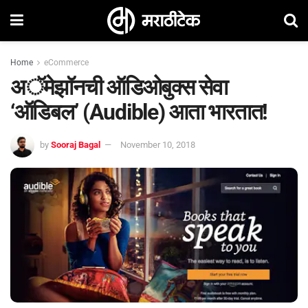
Home
eCommerce
अॅमेझॉनची ऑडिओबुक्स सेवा
‘ऑडिबल’ (Audible) आता भारतात!
by
Sooraj Bagal
November 10, 2018