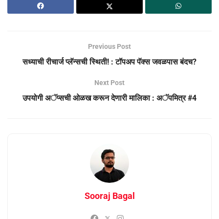
Previous Post
सध्याची रीचार्ज प्लॅन्सची स्थिती! : टॉपअप पॅक्स जवळपास बंदच?
Next Post
उपयोगी अॅप्सची ओळख करून देणारी मालिका : अॅपमित्र #4
Sooraj Bagal