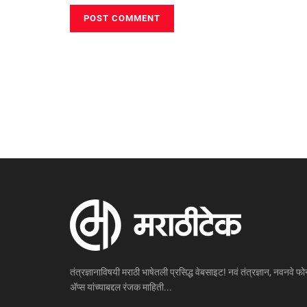
तंत्रज्ञानाविषयी मराठी भाषेतली प्रसिद्ध वेबसाइट! नवं तंत्रज्ञान, नवनवे फोन
ॲप्स यांच्याबद्दल रंजक माहिती...