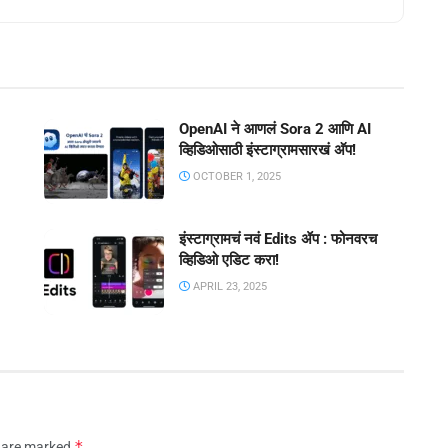
OpenAI ने आणलं Sora 2 आणि AI
व्हिडिओसाठी इंस्टाग्रामसारखं अ‍ॅप!
OCTOBER 1, 2025
इंस्टाग्रामचं नवं Edits ॲप : फोनवरच
व्हिडिओ एडिट करा!
APRIL 23, 2025
*
s are marked