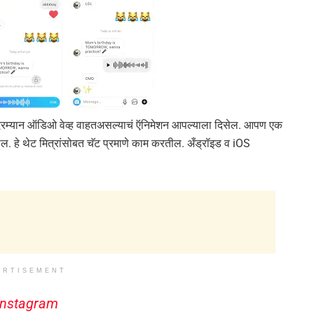
ादरम्यान ऑडिओ वेव्ह वाहतअसल्याचं ऍनिमेशन आपल्याला दिसेल. आपण एक
ल. हे थेट मित्रांसोबत चॅट प्रमाणे काम करतील. अँड्रॉइड व iOS
ERTISEMENT
Instagram