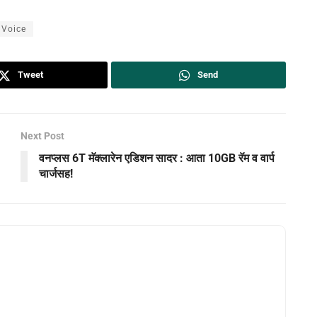
Voice
Tweet
Send
Next Post
वनप्लस 6T मॅक्लारेन एडिशन सादर : आता 10GB रॅम व वार्प
चार्जसह!