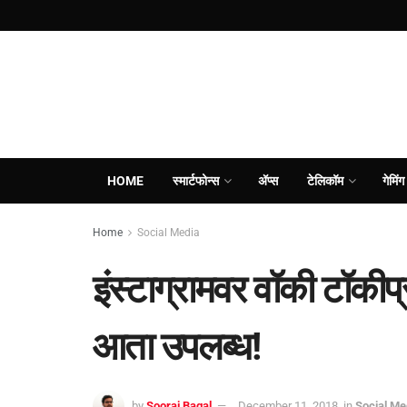
HOME
स्मार्टफोन्स
ॲप्स
टेलिकॉम
गेमिंग
Home
Social Media
इंस्टाग्रामवर वॉकी टॉकीप्र
आता उपलब्ध!
by
Sooraj Bagal
December 11, 2018
in
Social Me