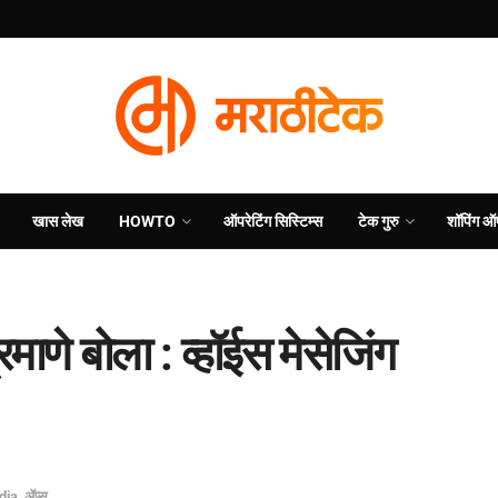
खास लेख
HOWTO
ऑपरेटिंग सिस्टिम्स
टेक गुरु
शॉपिंग ऑ
माणे बोला : व्हॉईस मेसेजिंग
dia
,
ॲप्स