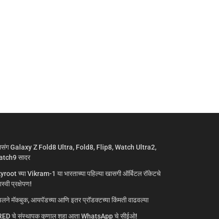
मसंग Galaxy Z Fold8 Ultra, Fold8, Flip8, Watch Ultra2,
tch9 सादर
yroot च्या Vikram-1 या भारताच्या पहिल्या खासगी ऑर्बिटल रॉकेटचे
्वी प्रक्षेपण!
लने मॅकबुक, आयपॅडच्या आणि इतर प्रॉडक्टच्या किंमती वाढवल्या
ED चे संस्थापक कुणाल शहा आता WhatsApp चे सीईओ!