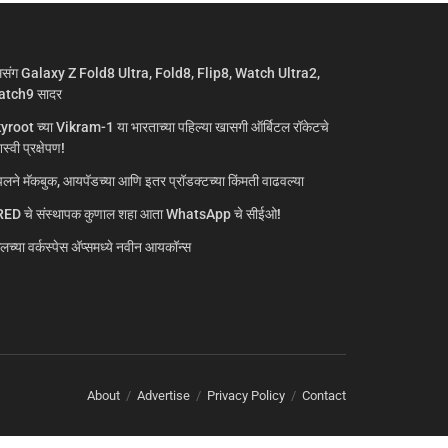
मसंग Galaxy Z Fold8 Ultra, Fold8, Flip8, Watch Ultra2,
tch9 सादर
yroot च्या Vikram-1 या भारताच्या पहिल्या खासगी ऑर्बिटल रॉकेटचे
्वी प्रक्षेपण!
लने मॅकबुक, आयपॅडच्या आणि इतर प्रॉडक्टच्या किंमती वाढवल्या
ED चे संस्थापक कुणाल शहा आता WhatsApp चे सीईओ!
गलच्या वर्कस्पेस अ‍ॅप्समध्ये नवीन आयकॉन्स
About
Advertise
Privacy Policy
Contact