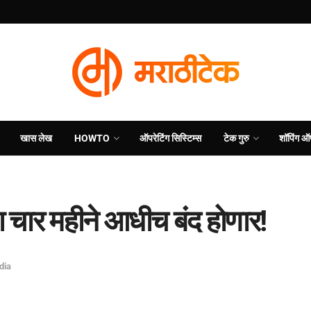
खास लेख
HOWTO
ऑपरेटिंग सिस्टिम्स
टेक गुरु
शॉपिंग ऑ
ता चार महीने आधीच बंद होणार!
dia