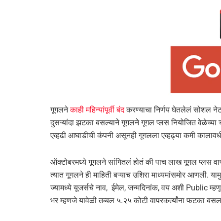
गूगलने
काही महिन्यांपूर्वी बंद
करण्याचा निर्णय घेतलेलं सोशल नेटव
दुसऱ्यांदा झटका बसल्याने गूगलने गूगल प्लस नियोजित वेळेच्या
एव्हढी आघाडीची कंपनी असूनही गूगलला एव्हढ्या कमी कालावधी
ऑक्टोबरमध्ये गूगलने सांगितलं होतं की पाच लाख गूगल प्लस वाप
त्यात गूगलने ही माहिती बऱ्याच उशिरा माध्यमांसमोर आणली. यामु
ज्यामध्ये यूजर्सचे नाव, ईमेल, जन्मदिनांक, वय अशी Public म्ह
भर म्हणजे यावेळी तब्बल ५.२५ कोटी वापरकर्त्यांना फटका बसल