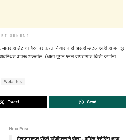
ERTISEMENT
मात्र हा डेटाचा गैरवापर करता येणार नाही असंही म्हटलं आहे! हा बग दूर
्यवस्थित वापरू शकतील. (आता गूगल प्लस वापरण्यात किती जणांना
Websites
Tweet
Send
Next Post
इंस्टाग्रामवर वॉकी टॉकीप्रमाणे बोला : व्हॉईस मेसेजिंग आता