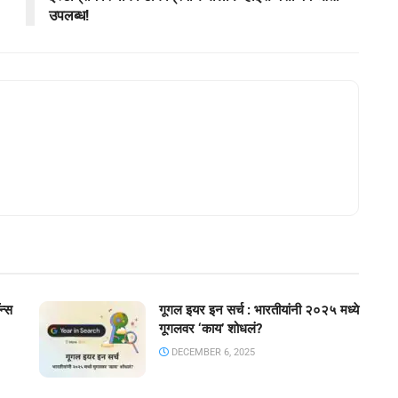
उपलब्ध!
न्स
गूगल इयर इन सर्च : भारतीयांनी २०२५ मध्ये
गूगलवर ‘काय’ शोधलं?
DECEMBER 6, 2025