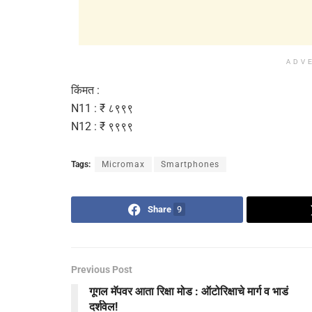
ADV
किंमत :
N11 : ₹ ८९९९
N12 : ₹ ९९९९
Tags:
Micromax
Smartphones
Share
9
Previous Post
गूगल मॅपवर आता रिक्षा मोड : ऑटोरिक्षाचे मार्ग व भाडं
दर्शवेल!