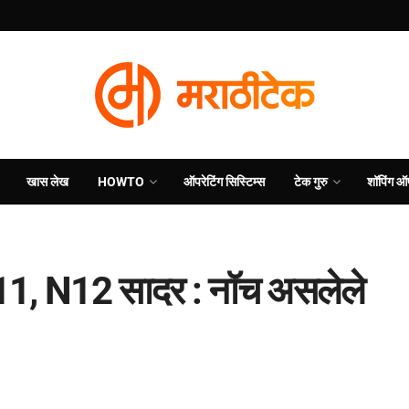
खास लेख
HOWTO
ऑपरेटिंग सिस्टिम्स
टेक गुरु
शॉपिंग ऑ
N11, N12 सादर : नॉच असलेले