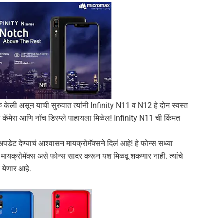
ु केली असून याची सुरुवात त्यांनी Infinity N11 व N12 हे दोन स्वस्त
अल कॅमेरा आणि नॉच डिस्प्ले पाहायला मिळेल! Infinity N11 ची किंमत
ेट देण्याचं आश्वासन मायक्रोमॅक्सने दिलं आहे! हे फोन्स सध्या
मायक्रोमॅक्स असे फोन्स सादर करून यश मिळवू शकणार नाही. त्यांचे
 येणार आहे.