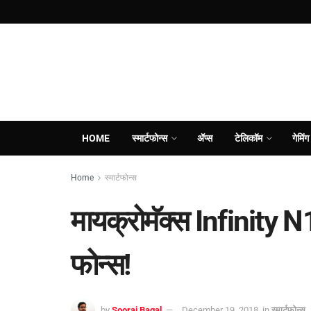
HOME
स्मार्टफोन्स
ॲप्स
टेलिकॉम
गेमिंग
Home
स्मार्टफोन्स
मायक्रोमॅक्स Infinity 
फोन्स!
by
Sooraj Bagal
December 19, 2018
in
स्मार्टफोन्स