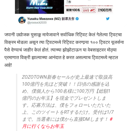
जपानी उद्योजक युसाकू मायेजावाने सर्वाधिक रिट्विट केलं गेलेल्या ट्विटचा
विक्रम मोडला असून त्या ट्विटमध्ये रिट्विट करणार्‍या १०० ट्विटर यूजर्सना
पैसे देण्याचं जाहीर केलं होतं. त्याच्या झोझोटाऊन या वेबसाइटवर मोठ्या
प्रमाणात विक्री झाल्याच्या आनंदात हे करत असल्याच ट्विटमध्ये म्हटल
आहे!
ZOZOTOWN新春セールが史上最速で取扱高
100億円を先ほど突破！！日頃の感謝を込
め、僕個人から100名様に100万円【総額1
億円のお年玉】を現金でプレゼントしま
す。応募方法は、僕をフォローいただいた
上、このツイートをRTするだけ。受付は1/7
まで。当選者には僕から直接DMします！
#
月に行くならお年玉