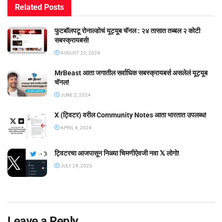
Related
Posts
फुटबॉलपटू रोनाल्डोचं यूट्यूब चॅनल : २४ तासात तब्बल २ कोटी
सबस्क्रायबर्स!
AUGUST 22, 2024
MrBeast आता जगातील सर्वाधिक सबस्क्रायबर्स असलेलं यूट्यूब
चॅनल!
JUNE 2, 2024
X (ट्विटर) वरील Community Notes आता भारतात उपलब्ध!
APRIL 4, 2024
ट्विटरचा आजपासून निळ्या चिमणीऐवजी नवा 𝕏 लोगो!
JULY 24, 2023
Leave a Reply