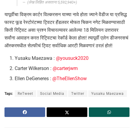
(लेख लिहित असताना 5,592,940+)
यापूर्वीचा विक्रम कार्टर विल्करसन याच्या नावे होता ज्याने वेंडीज या प्रसिद्ध
फास्ट फूड रेस्टोरंटच्या ट्विटर हॅंडलवर मोफत चिकन नगेट मिळवण्यासाठी
किती रिट्विट असा प्रश्न विचारल्यावर आलेल्या 18 मिलियन उत्तरावर
सर्वांना आवाहन करत रिट्विटचा रेकॉर्ड केला होता! त्यापूर्वी एलेन डीजनरसचं
ऑस्करमधील सेल्फीचं ट्विट सर्वाधिक आरटी मिळवणारं ठरलं होतं!
Yusaku Maezawa :
@yousuck2020
Carter Wilkerson :
@carterjwm
Ellen DeGeneres :
@TheEllenShow
Tags:
ReTweet
Social Media
Twitter
Yusaku Maezawa