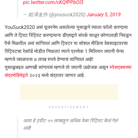
pic.twitter.com/cKQfPPbOI3
— 前澤友作 (@yousuck2020)
January 5, 2019
YouSuck2020 असं यूजरनेम असलेल्या युसाकूने त्याला फॉलो करणार्‍या
आणि ते ट्विट रिट्विट करणार्‍याना डीएमद्वारे संपर्क साधून कोणालाही निवडून
पैसे मिळतील असं सांगितलं आणि ट्विटर या सोशल मीडिया वेबसाइटवरचा
रिट्विटचा रेकॉर्ड मोडीत निघाला! त्याने प्रत्येक 1 मिलियन जपानी येन्स
म्हणजे जवळपास ७ लाख रुपये देण्याचं सांगितलं आहे!
युसाकूबद्दल आणखी सांगायचं म्हणजे तो जपानी उद्योजक असून
स्पेसएक्सच्या
चंद्रमोहिमेद्वारे
२०२३ मध्ये चंद्रावर जाणार आहे.
ADVERTISEMENT
आता हे ट्वीट ५५ लाखाहून अधिक वेळा रिट्विट केलं गेलं
आहे!