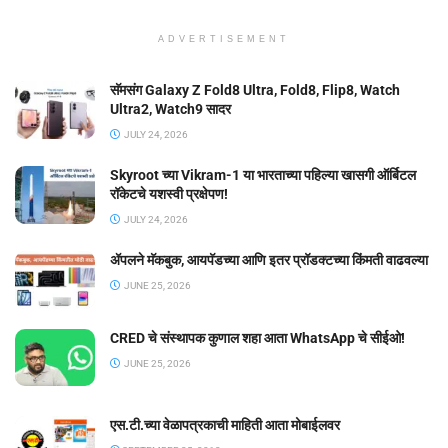
ADVERTISEMENT
सॅमसंग Galaxy Z Fold8 Ultra, Fold8, Flip8, Watch
Ultra2, Watch9 सादर
JULY 24, 2026
Skyroot च्या Vikram-1 या भारताच्या पहिल्या खासगी ऑर्बिटल
रॉकेटचे यशस्वी प्रक्षेपण!
JULY 24, 2026
ॲपलने मॅकबुक, आयपॅडच्या आणि इतर प्रॉडक्टच्या किंमती वाढवल्या
JUNE 25, 2026
CRED चे संस्थापक कुणाल शहा आता WhatsApp चे सीईओ!
JUNE 25, 2026
एस.टी.च्या वेळापत्रकाची माहिती आता मोबाईलवर