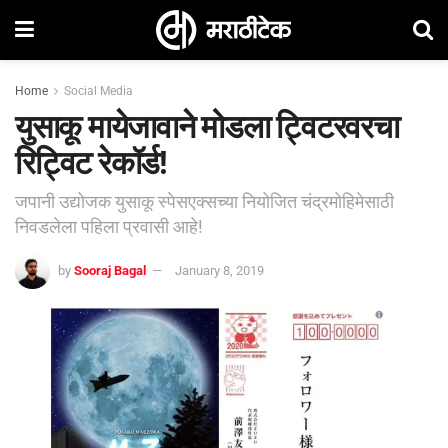
Home
Social Media
युसाकू मायेजावाने मोडला ट्विटरवरचा
रिट्विट रेकॉर्ड!
जपानी उद्योजक युसाकू स्पेसएक्सच्या नियोजित चंद्रमोहिमेसाठी
निवडलेला पहिला प्रवासी आहे!
by
Sooraj Bagal
January 8, 2019