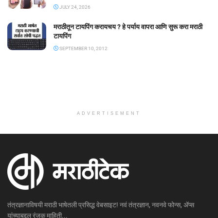
JULY 24, 2026
मराठीतून टायपिंग करायचय ? हे पर्याय वापरा आणि सुरू करा मराठी
टायपिंग
SEPTEMBER 10, 2012
ADVERTISEMENT
तंत्रज्ञानाविषयी मराठी भाषेतली प्रसिद्ध वेबसाइट! नवं तंत्रज्ञान, नवनवे फोन्स, ॲप्स
यांच्याबद्दल रंजक माहिती...