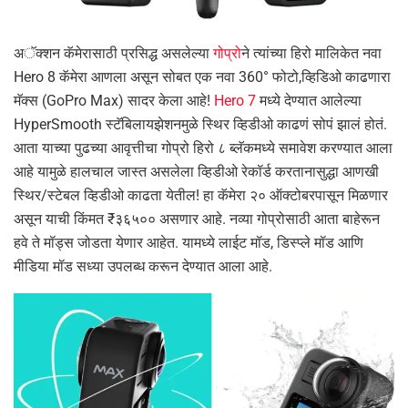
अॅक्शन कॅमेरासाठी प्रसिद्ध असलेल्या
गोप्रो
ने त्यांच्या हिरो मालिकेत नवा
Hero 8 कॅमेरा आणला असून सोबत एक नवा 360° फोटो,व्हिडिओ काढणारा
मॅक्स (GoPro Max) सादर केला आहे!
Hero 7
मध्ये देण्यात आलेल्या
HyperSmooth स्टॅबिलायझेशनमुळे स्थिर व्हिडीओ काढणं सोपं झालं होतं.
आता याच्या पुढच्या आवृत्तीचा गोप्रो हिरो ८ ब्लॅकमध्ये समावेश करण्यात आला
आहे यामुळे हालचाल जास्त असलेला व्हिडीओ रेकॉर्ड करतानासुद्धा आणखी
स्थिर/स्टेबल व्हिडीओ काढता येतील! हा कॅमेरा २० ऑक्टोबरपासून मिळणार
असून याची किंमत ₹३६५०० असणार आहे. नव्या गोप्रोसाठी आता बाहेरून
हवे ते मॉड्स जोडता येणार आहेत. यामध्ये लाईट मॉड, डिस्प्ले मॉड आणि
मीडिया मॉड सध्या उपलब्ध करून देण्यात आला आहे.