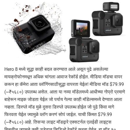
Hero 8 मध्ये सुद्धा काही बदल करण्यात आले असून पुढे असलेल्या
मायक्रोफोनमधून अधिक चांगला आवाज रेकॉर्ड होईल. मीडिया मॉडचा वापर
करून हा कॅमेरा आता व्लॉगिंगसाठीसुद्धा वापरता येईल! मीडिया मॉड $79.99
(~₹५६८०) उपलब्ध असेल. आता या नव्या मॉडेलमध्ये आधीच्या गोप्रो प्रमाणे
बाहेरून माइक जोडता येईल जो पर्याय गेल्या काही मॉडेल्समध्ये देण्यात आला
नव्हता. डिस्प्ले मॉड मुळे दुसरा डिस्प्ले उपलब्ध होईल जो पुढे किंवा मागे
फिरवता येईल ज्यामुळे व्लॉग करणं सोपं जाईल. याची किंमत $79.99
(~₹५६८०) आहे. तिसऱ्या लाइट मॉडद्वारे एक्सटर्नल एलईडी लाइट्स
मिळतील ज्यामुळे कमी उजेडात व्हिडिओ रेकॉर्ड करता येईल. हा मॉड १०