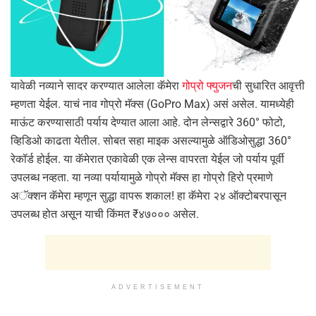
यावेळी नव्याने सादर करण्यात आलेला कॅमेरा
गोप्रो फ्युजन
ची सुधारित आवृत्ती
म्हणता येईल. याचं नाव गोप्रो मॅक्स (GoPro Max) असं असेल. यामध्येही
माऊंट करण्यासाठी पर्याय देण्यात आला आहे. दोन लेन्सद्वारे 360° फोटो,
व्हिडिओ काढता येतील. सोबत सहा माइक असल्यामुळे ऑडिओसुद्धा 360°
रेकॉर्ड होईल. या कॅमेरात एकावेळी एक लेन्स वापरता येईल जो पर्याय पूर्वी
उपलब्ध नव्हता. या नव्या पर्यायामुळे गोप्रो मॅक्स हा गोप्रो हिरो प्रमाणे
अॅक्शन कॅमेरा म्हणून सुद्धा वापरू शकाल! हा कॅमेरा २४ ऑक्टोबरपासून
उपलब्ध होत असून याची किंमत ₹४७००० असेल.
ADVERTISEMENT