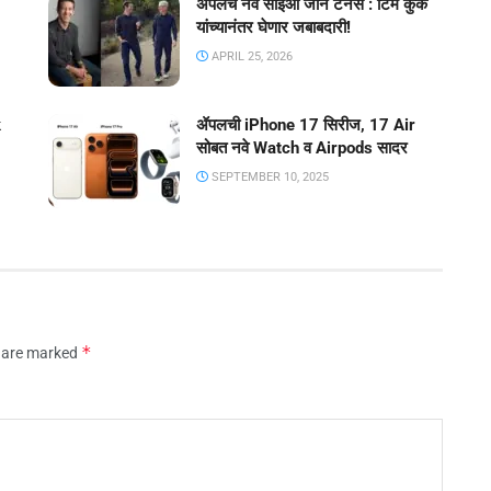
ॲपलचे नवे सीईओ जॉन टर्नस : टिम कुक
यांच्यानंतर घेणार जबाबदारी!
APRIL 25, 2026
k
ॲपलची iPhone 17 सिरीज, 17 Air
सोबत नवे Watch व Airpods सादर
SEPTEMBER 10, 2025
*
s are marked