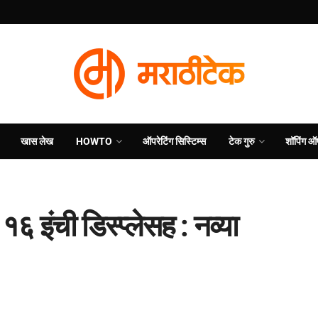
खास लेख
HOWTO
ऑपरेटिंग सिस्टिम्स
टेक गुरु
शॉपिंग ऑ
 इंची डिस्प्लेसह : नव्या