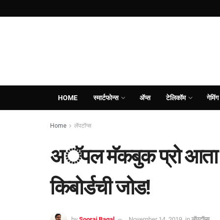
HOME
स्मार्टफोन्स
ॲप्स
टेलिकॉम
गेमिंग
Home
लॅपटॉप्स
अॅपल मॅकबुक प्रो आता १६
किबोर्डची जोड!
by
Sooraj Bagal
November 14, 2019
in
लॅपटॉप्स