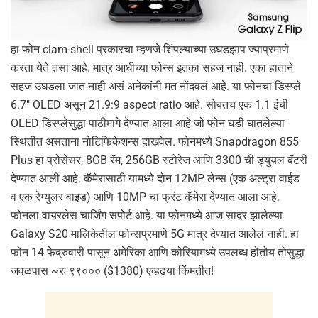
हा फोन clam-shell प्रकारचा म्हणजे शिंपल्याच्या उघडझाप ज्याप्रमाणे
करता येते तसा आहे. मात्र आधीच्या फोन्स इतका सहज नाही. एका हाताने
सहज उघडला जात नाही असं अनेकांनी मत नोंदवलं आहे. या फोनचा डिस्प्ले
6.7″ OLED असून 21.9:9 aspect ratio आहे. सोबतच एक 1.1 इंची
OLED डिस्प्लेसुद्धा पाठीमागे देण्यात आला आहे जो फोन घडी घातलेल्या
स्थितीत असताना नोटिफिकेशन्स दाखवेल. फोनमध्ये Snapdragon 855
Plus हा प्रोसेसर, 8GB रॅम, 256GB स्टोरेज आणि 3300 ची ड्युयल बॅटरी
देण्यात आली आहे. कॅमेरासाठी यामध्ये दोन 12MP लेन्स (एक अल्ट्रा वाईड
व एक रेग्युलर वाइड) आणि 10MP चा फ्रंट कॅमेरा देण्यात आला आहे.
फोनला वायरलेस चार्जिंग सपोर्ट आहे. या फोनमध्ये आज सादर झालेल्या
Galaxy S20 मालिकेतील फोन्सप्रमाणे 5G मात्र देण्यात आलेलं नाही. हा
फोन 14 फेब्रुवारी पासून अमेरिका आणि कोरियामध्ये उपलब्ध होतोय तोसुद्धा
जवळपास ~रु ९९००० ($1380) एव्हढया किंमतीत!