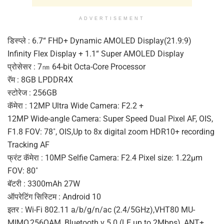
ADVERTISEMENT
डिस्प्ले : 6.7“ FHD+ Dynamic AMOLED Display(21.9:9)
Infinity Flex Display + 1.1“ Super AMOLED Display
प्रोसेसर : 7㎚ 64-bit Octa-Core Processor
रॅम : 8GB LPDDR4X
स्टोरेज : 256GB
कॅमेरा : 12MP Ultra Wide Camera: F2.2 +
12MP Wide-angle Camera: Super Speed Dual Pixel AF, OIS,
F1.8 FOV: 78˚, OIS,Up to 8x digital zoom HDR10+ recording
Tracking AF
फ्रंट कॅमेरा : 10MP Selfie Camera: F2.4 Pixel size: 1.22μm
FOV: 80˚
बॅटरी : 3300mAh 27W
ऑपरेटिंग सिस्टिम : Android 10
इतर : Wi-Fi 802.11 a/b/g/n/ac (2.4/5GHz),VHT80 MU-
MIMO,256QAM, Bluetooth v 5.0 (LE up to 2Mbps), ANT+,