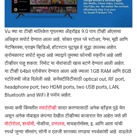
Vu च्या या टीव्ही मालिकेत गूगलच्या अँड्रॉइड 9.0 पाय टीव्ही ओएसचा
अधिकृत सपोर्ट देण्यात आला आहे. सोबत गूगल प्ले स्टोअर, गेम्स, मूवी आणि
नेटफ्लिक्स, प्राइम व्हिडिओ, हॉटस्टार यूट्यूब हे सुद्धा उपलब्ध आहेत.
क्रोमकास्ट सपोर्ट सुध्दा आहे ज्याद्वारे तुमच्या फोनची स्क्रीन आहे अशी
टीव्हीवर पाहू शकता. रिमोट या सेवांसाठी खास बटणे देण्यात आली आहेत.
या टीव्ही 64bit प्रोसेसर देण्यात आला आहे ज्याला 1GB RAM आणि 8GB
स्टोरेजची जोड दिलेली आहे. कनेक्टीविटीसाठी optical out, RF port,
headphone port, two HDMI ports, two USB ports, LAN,
Bluetooth and WiFi हे पर्याय आहेत.
सध्या कमी किंमतीत
स्मार्टटीव्ही
सादर करण्यासाठी अनेक ब्रॅंड्स पुढे येत
असून अनेक मोबाइल कंपन्या देखील टीव्हीच्या बाजारात येत आहेत जसे की
मोटोरोला
,
शायोमी
, नोकीया,
वनप्लस
, मायक्रोमॅक्स, इ. आणि आता यांची
स्पर्धा जुन्या सॅमसंग, सोनी व एलजी सारख्या तगडया स्पर्धकांशी आहे. वाढलेले