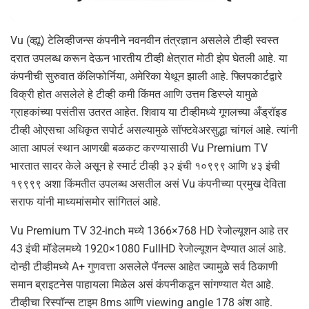
Vu (व्ह्यू) टेलिव्हीजन्स कंपनीने नवनवीन तंत्रज्ञान असलेले टीव्ही स्वस्त
दरात उपलब्ध करून देऊन भारतीय टीव्ही क्षेत्रात मोठी झेप घेतली आहे. या
कंपनीची सुरुवात कॅलिफोर्निया, अमेरिका येथून झाली आहे. फ्लिपकार्टद्वारे
विक्री होत असलेले हे टीव्ही कमी किंमत आणि उत्तम डिस्प्ले यामुळे
ग्राहकांच्या पसंतीस उतरत आहेत. शिवाय या टीव्हीमध्ये गूगलच्या अँड्रॉइड
टीव्ही ओएसचा अधिकृत सपोर्ट असल्यामुळे सॉफ्टवेअरसुद्धा चांगलं आहे. त्यांनी
आता आपलं स्थान आणखी बळकट करण्यासाठी Vu Premium TV
भारतात सादर केले असून हे स्मार्ट टीव्ही ३२ इंची १०९९९ आणि ४३ इंची
१९९९९ अशा किंमतीत उपलब्ध असतील असं Vu कंपनीच्या प्रमुख देविता
सराफ यांनी माध्यमांसमोर सांगितलं आहे.
Vu Premium TV 32-inch मध्ये 1366×768 HD रेजोल्यूशन आहे तर
43 इंची मॉडेलमध्ये 1920×1080 FullHD रेजोल्यूशन देण्यात आलं आहे.
दोन्ही टीव्हीमध्ये A+ गुणवत्ता असलेले पॅनल्स आहेत ज्यामुळे सर्व ठिकाणी
समान ब्राइटनेस पाहायला मिळेल असं कंपनीकडून सांगण्यात येत आहे.
टीव्हीचा रिस्पॉन्स टाइम 8ms आणि viewing angle 178 अंश आहे.