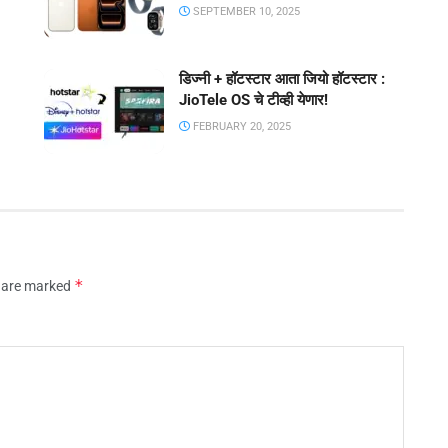
SEPTEMBER 10, 2025
डिज्नी + हॉटस्टार आता जियो हॉटस्टार :
JioTele OS चे टीव्ही येणार!
FEBRUARY 20, 2025
*
s are marked