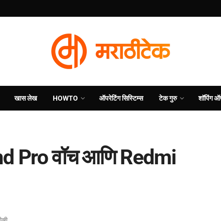
खास लेख
HOWTO
ऑपरेटिंग सिस्टिम्स
टेक गुरु
शॉपिंग ऑ
and Pro वॉच आणि Redmi
ीव्ही