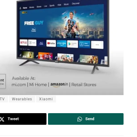
TV
Wearables
Xiaomi
Tweet
Send