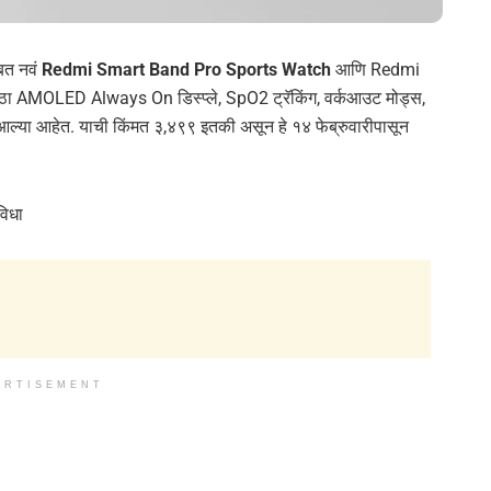
बत नवं
Redmi Smart Band Pro Sports Watch
आणि Redmi
ध्ये मोठा AMOLED Always On डिस्प्ले, SpO2 ट्रॅकिंग, वर्कआउट मोड्स,
त आल्या आहेत. याची किंमत ३,४९९ इतकी असून हे १४ फेब्रुवारीपासून
िधा
ERTISEMENT