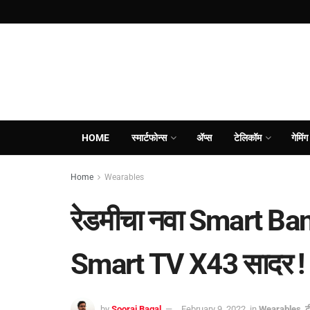
HOME
स्मार्टफोन्स
ॲप्स
टेलिकॉम
गेमिंग
Home
Wearables
रेडमीचा नवा Smart B
Smart TV X43 सादर !
by
Sooraj Bagal
February 9, 2022
in
Wearables
,
ट