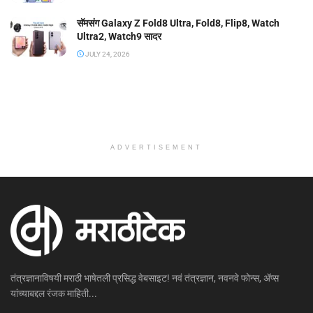
सॅमसंग Galaxy Z Fold8 Ultra, Fold8, Flip8, Watch
Ultra2, Watch9 सादर
JULY 24, 2026
ADVERTISEMENT
तंत्रज्ञानाविषयी मराठी भाषेतली प्रसिद्ध वेबसाइट! नवं तंत्रज्ञान, नवनवे फोन्स, ॲप्स
यांच्याबद्दल रंजक माहिती...