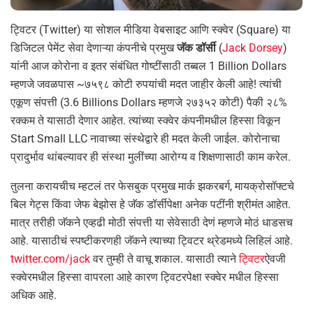
ट्विटर (Twitter) या सोशल मीडिया वेबसाइट आणि स्क्वेर (Square) या
डिजिटल पेमेंट सेवा देणाऱ्या कंपनीचे प्रमुख
जॅक डॉर्सी
(
Jack Dorsey
)
यांनी आज कोरोना व इतर संबंधित गोष्टींसाठी तब्बल 1 Billion Dollars
म्हणजे जवळपास ~७५९८ कोटी रुपयांची मदत जाहीर केली आहे! त्यांची
एकूण संपत्ती (3.6 Billions Dollars म्हणजे २७३५२ कोटी) पैकी २८%
रक्कम ते यासाठी देणार आहेत. त्यांच्या स्क्वेर कंपनीमधील हिस्सा विकून
Start Small LLC नावाच्या संस्थेद्वारे ही मदत केली जाईल. कोरोनाचा
प्रादुर्भाव थांबल्यावर ही संस्था मुलींच्या आरोग्य व शिक्षणासाठी काम करेल.
तुलना करायचीच म्हटलं तर फेसबुक प्रमुख मार्क झकरबर्ग, मायक्रोसॉफ्टचे
बिल गेट्स किंवा जेफ बेझोस हे जॅक डॉर्सीपेक्षा अनेक पटींनी श्रीमंत आहेत.
मात्र तरीही जॅकने एव्हढी मोठी संपत्ती या सेवेसाठी देणं म्हणजे मोठं धाडसच
आहे. यासाठीचं स्पष्टीकरणही जॅकने त्याच्या ट्विटर थ्रेडमध्ये लिहिलं आहे.
twitter.com/jack
वर तुम्ही ते वाचू शकाल. यासाठी त्याने
ट्विटर
ऐवजी
स्क्वेरमधील हिस्सा वापरला आहे कारण ट्विटरपेक्षा स्क्वेर मधील हिस्सा
अधिक आहे.