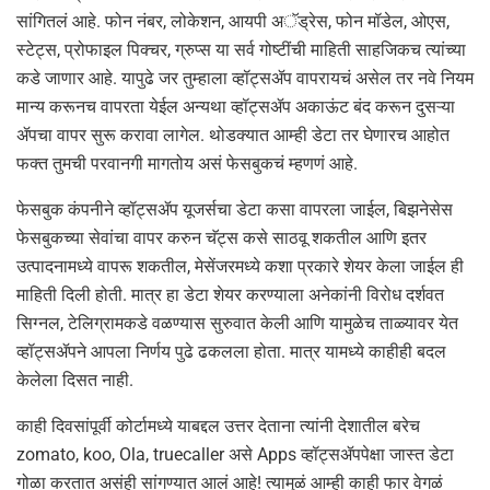
सांगितलं आहे. फोन नंबर, लोकेशन, आयपी अॅड्रेस, फोन मॉडेल, ओएस,
स्टेट्स, प्रोफाइल पिक्चर, ग्रुप्स या सर्व गोष्टींची माहिती साहजिकच त्यांच्या
कडे जाणार आहे. यापुढे जर तुम्हाला व्हॉट्सॲप वापरायचं असेल तर नवे नियम
मान्य करूनच वापरता येईल अन्यथा व्हॉट्सॲप अकाऊंट बंद करून दुसऱ्या
ॲपचा वापर सुरू करावा लागेल. थोडक्यात आम्ही डेटा तर घेणारच आहोत
फक्त तुमची परवानगी मागतोय असं फेसबुकचं म्हणणं आहे.
फेसबुक कंपनीने व्हॉट्सॲप यूजर्सचा डेटा कसा वापरला जाईल, बिझनेसेस
फेसबुकच्या सेवांचा वापर करुन चॅट्स कसे साठवू शकतील आणि इतर
उत्पादनामध्ये वापरू शकतील, मेसेंजरमध्ये कशा प्रकारे शेयर केला जाईल ही
माहिती दिली होती. मात्र हा डेटा शेयर करण्याला अनेकांनी विरोध दर्शवत
सिग्नल, टेलिग्रामकडे वळण्यास सुरुवात केली आणि यामुळेच ताळ्यावर येत
व्हॉट्सॲपने आपला निर्णय पुढे ढकलला होता. मात्र यामध्ये काहीही बदल
केलेला दिसत नाही.
काही दिवसांपूर्वी कोर्टामध्ये याबद्दल उत्तर देताना त्यांनी देशातील बरेच
zomato, koo, Ola, truecaller असे Apps व्हॉट्सॲपपेक्षा जास्त डेटा
गोळा करतात असंही सांगण्यात आलं आहे! त्यामुळं आम्ही काही फार वेगळं