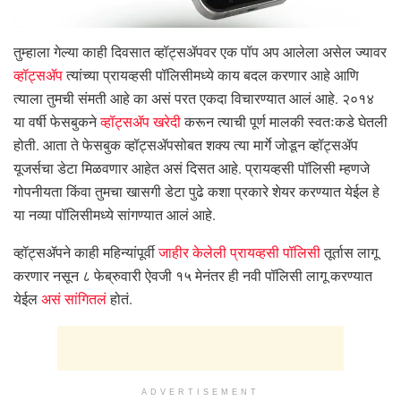
तुम्हाला गेल्या काही दिवसात व्हॉट्सॲपवर एक पॉप अप आलेला असेल ज्यावर
व्हॉट्सॲप
त्यांच्या प्रायव्हसी पॉलिसीमध्ये काय बदल करणार आहे आणि
त्याला तुमची संमती आहे का असं परत एकदा विचारण्यात आलं आहे. २०१४
या वर्षी फेसबुकने
व्हॉट्सॲप खरेदी
करून त्याची पूर्ण मालकी स्वतःकडे घेतली
होती. आता ते फेसबुक व्हॉट्सॲपसोबत शक्य त्या मार्गे जोडून व्हॉट्सॲप
यूजर्सचा डेटा मिळवणार आहेत असं दिसत आहे. प्रायव्हसी पॉलिसी म्हणजे
गोपनीयता किंवा तुमचा खासगी डेटा पुढे कशा प्रकारे शेयर करण्यात येईल हे
या नव्या पॉलिसीमध्ये सांगण्यात आलं आहे.
व्हॉट्सॲपने काही महिन्यांपूर्वी
जाहीर केलेली प्रायव्हसी पॉलिसी
तूर्तास लागू
करणार नसून ८ फेब्रुवारी ऐवजी १५ मेनंतर ही नवी पॉलिसी लागू करण्यात
येईल
असं सांगितलं
होतं.
ADVERTISEMENT