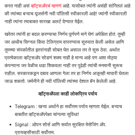
करत नाही असं
व्हॉट्सॲपचं म्हणणं
आहे. यासोबत त्यांनी असंही सांगितलं आहे
की त्यांच्या बऱ्याच यूजर्सनी नवी पॉलिसी स्वीकारली आहे! ज्यांनी स्वीकारली
नाही त्यांना त्याबाबत सारखा अलर्ट देण्यात येईल.
खरेतर त्यांनी हा बदल करण्याचा निर्णय पूर्णपणे मागे घेणं अपेक्षित होतं. तुम्ही
जर आधीच सिग्नल किंवा टेलिग्राम वापरण्यास सुरुवात केली असेल आणि
तुमच्या संपर्कातील इतरांनाही सोबत घेत असाल तर ते सुरू ठेवा. अर्थात
प्रत्येकाला व्हॉट्सॲप सोडणं शक्य नाही हे मान्य आहे पण अशा मोठ्या
कंपन्याना जर वेळीच धडा शिकवला नाही तर पुढेही त्यांची मनमानी सुरूच
राहील. सरकारकडून दबाव आणला गेला तर हा निर्णय अजूनही माघारी घेतला
जाऊ शकतो. जर्मनीने ही नवी पॉलिसी त्यांच्या देशात बॅन केलेली आहे.
व्हॉट्सॲपला काही लोकप्रिय पर्याय
Telegram : खऱ्या अर्थाने हा सर्वोत्तम पर्याय म्हणता येईल. बऱ्याच
बाबतीत व्हॉट्सॲपपेक्षा चांगल्या सुविधा!
Signal : ओपन सोर्स आणि सर्वात सुरक्षित मेसेजिंग ॲप.
प्रायव्हसीसाठी सर्वोत्तम.