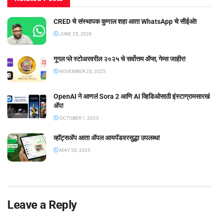
CRED चे संस्थापक कुणाल शहा आता WhatsApp चे सीईओ!
JUNE 25, 2026
गूगल प्ले स्टोअरवरील २०२५ चे सर्वोत्तम ॲप्स, गेम्स जाहीर!
NOVEMBER 23, 2025
OpenAI ने आणलं Sora 2 आणि AI व्हिडिओसाठी इंस्टाग्रामसारखं
अ‍ॅप!
OCTOBER 1, 2025
व्हॉट्सॲप आता ॲपल आयपॅडवरसुद्धा उपलब्ध!
MAY 28, 2025
Leave a Reply